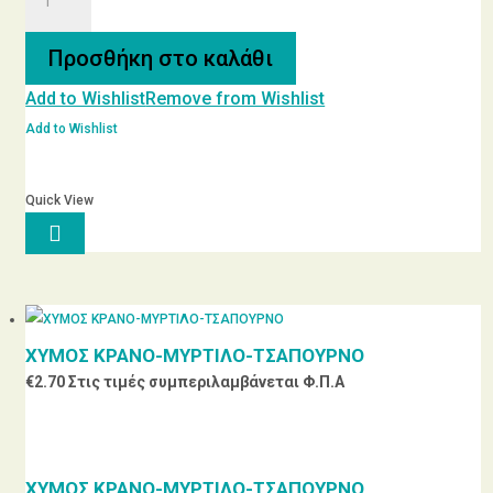
ΧΥΜΑ
ΕΛΕΦΑΝΤΕΣ
Προσθήκη στο καλάθι
ΚΑΣΤΟΡΙΑΣ
Add to Wishlist
Remove from Wishlist
ΝΕΑΣ
ΕΣΟΔΕΙΑΣ
Add to Wishlist
ποσότητα
Quick View

Αυτό
το
προϊόν
έχει
πολλαπλές
ΧΥΜΟΣ ΚΡΑΝΟ-ΜΥΡΤΙΛΟ-ΤΣΑΠΟΥΡΝΟ
παραλλαγές.
€
2.70
Στις τιμές συμπεριλαμβάνεται Φ.Π.Α
Οι
επιλογές
μπορούν
ΧΥΜΟΣ ΚΡΑΝΟ-ΜΥΡΤΙΛΟ-ΤΣΑΠΟΥΡΝΟ
να