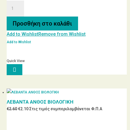
ΑΠΟΞΗΡΑΜΕΝΟ
ΜΗΛΟ
ποσότητα
Προσθήκη στο καλάθι
Add to Wishlist
Remove from Wishlist
Add to Wishlist
Quick View

ΛΕΒΑΝΤΑ ΑΝΘΟΣ ΒΙΟΛΟΓΙΚΗ
Original
Η
€
2.60
€
2.10
Στις τιμές συμπεριλαμβάνεται Φ.Π.Α
price
τρέχουσα
was:
τιμή