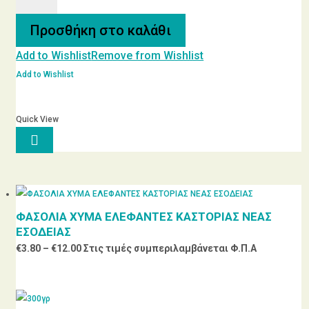
ΑΙΘΕΡΙΟ
ΕΛΑΙΟ
Προσθήκη στο καλάθι
ποσότητα
Add to Wishlist
Remove from Wishlist
Add to Wishlist
Quick View

ΦΑΣΟΛΙΑ ΧΥΜΑ ΕΛΕΦΑΝΤΕΣ ΚΑΣΤΟΡΙΑΣ ΝΕΑΣ
ΕΣΟΔΕΙΑΣ
Price
€
3.80
–
€
12.00
Στις τιμές συμπεριλαμβάνεται Φ.Π.Α
range:
€3.80
through