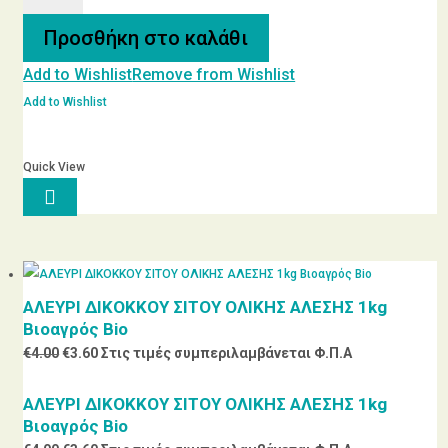
ΠΡΟΣΩΠΟΥ
Προσθήκη στο καλάθι
ΝΤΕΜΑΚΙΓΙΑΖ
Add to Wishlist
Remove from Wishlist
ποσότητα
Add to Wishlist
Quick View

ΑΛΕΥΡΙ ΔΙΚΟΚΚΟΥ ΣΙΤΟΥ ΟΛΙΚΗΣ ΑΛΕΣΗΣ 1kg
Βιοαγρός Bio
Original
Η
€
4.00
€
3.60
Στις τιμές συμπεριλαμβάνεται Φ.Π.Α
price
τρέχουσα
ΑΛΕΥΡΙ ΔΙΚΟΚΚΟΥ ΣΙΤΟΥ ΟΛΙΚΗΣ ΑΛΕΣΗΣ 1kg
was:
τιμή
Βιοαγρός Bio
€4.00.
είναι: