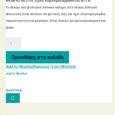
Original
Η
€
4.00
€
3.60
Στις τιμές συμπεριλαμβάνεται Φ.Π.Α
€3.60.
price
τρέχουσα
Το αλεύρι από βιολογικό δίκοκκο σκληρό σίτο ολικής (triticum
was:
τιμή
dicoccum) είναι πλούσιο σε φυτικές ίνες και έχει ιδιαίτερα μεγάλη
€4.00.
είναι:
περιεκτικότητα σε μαγνήσιο. Είναι ιδανικό για αρτοσκευάσματα και
€3.60.
ψωμί.
ΑΛΕΥΡΙ
ΔΙΚΟΚΚΟΥ
ΣΙΤΟΥ
Προσθήκη στο καλάθι
ΟΛΙΚΗΣ
Add to Wishlist
Remove from Wishlist
ΑΛΕΣΗΣ
1kg
Add to Wishlist
Βιοαγρός
Bio
Quick View
ποσότητα
