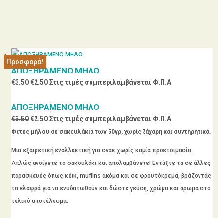
Προσφορά!
Προσφορά!
Προσφορά!
Προσφορά!
ΑΠΟΞΗΡΑΜΕΝΟ ΜΗΛΟ
Original
Η
€
3.50
€
2.50
Στις τιμές συμπεριλαμβάνεται Φ.Π.Α
price
τρέχουσα
ΑΠΟΞΗΡΑΜΕΝΟ ΜΗΛΟ
was:
τιμή
Original
Η
€
3.50
€
2.50
Στις τιμές συμπεριλαμβάνεται Φ.Π.Α
€3.50.
είναι:
price
τρέχουσα
Φέτες μήλου σε σακουλάκια των 50γρ, χωρίς ζάχαρη και συντηρητικά.
€2.50.
was:
τιμή
Μια εξαιρετική εναλλακτική για σνακ χωρίς καμία προετοιμασία.
€3.50.
είναι:
Απλώς ανοίγετε το σακουλάκι και απολαμβάνετε! Εντάξτε τα σε άλλες
€2.50.
παρασκευές όπως κέικ, muffins ακόμα και σε φρουτόκρεμα, βράζοντάς
τα ελαφρά για να ενυδατωθούν και δώστε γεύση, χρώμα και άρωμα στο
τελικό αποτέλεσμα.