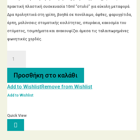
πρακτική πλαστική συσκευασία 10ml “στυλό” για εύκολη μεταφορά.
Δρα προληπτικά στη γρίπη, βοηθά σε πονόλαιμο, άφθες, φαρυγγίτιδα,
έρπη, μολύνσεις στοματικής κοιλότητας, σπυράκια, κακοσμία του
στόματος, τσιμπήματα και ανακουφίζει άμεσα τις ταλαιπωρημένες
φωνητικές χορδές.
ΠΡΟΠΟΛΗ
Σπρέι
10ml
Προσθήκη στο καλάθι
ποσότητα
Add to Wishlist
Remove from Wishlist
Add to Wishlist
Quick View
