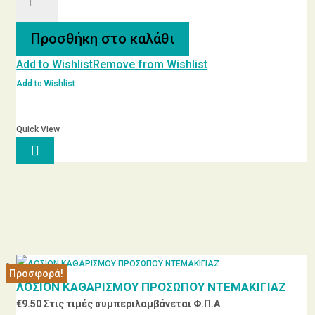
του
Βουνού
Προσθήκη στο καλάθι
Βιο
Add to Wishlist
Remove from Wishlist
ποσότητα
Add to Wishlist
Quick View

Προσφορά!
ΛΟΣΙΟΝ ΚΑΘΑΡΙΣΜΟΥ ΠΡΟΣΩΠΟΥ ΝΤΕΜΑΚΙΓΙΑΖ
€
9.50
Στις τιμές συμπεριλαμβάνεται Φ.Π.Α