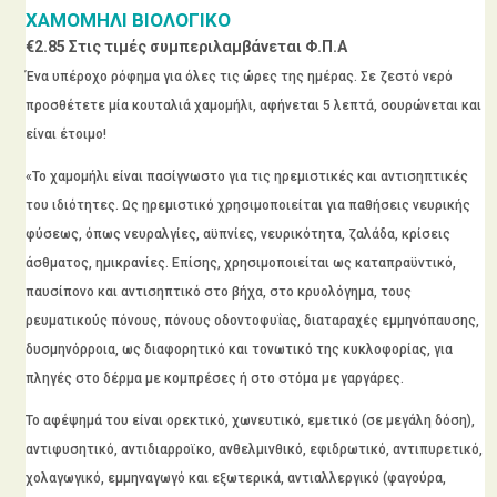
ΧΑΜΟΜΗΛΙ ΒΙΟΛΟΓΙΚΟ
€
2.85
Στις τιμές συμπεριλαμβάνεται Φ.Π.Α
Ένα υπέροχο ρόφημα για όλες τις ώρες της ημέρας. Σε ζεστό νερό
προσθέτετε μία κουταλιά χαμομήλι, αφήνεται 5 λεπτά, σουρώνεται και
είναι έτοιμο!
«Το χαμομήλι είναι πασίγνωστο για τις ηρεμιστικές και αντισηπτικές
του ιδιότητες. Ως ηρεμιστικό χρησιμοποιείται για παθήσεις νευρικής
φύσεως, όπως νευραλγίες, αϋπνίες, νευρικότητα, ζαλάδα, κρίσεις
άσθματος, ημικρανίες. Επίσης, χρησιμοποιείται ως καταπραϋντικό,
παυσίπονο και αντισηπτικό στο βήχα, στο κρυολόγημα, τους
ρευματικούς πόνους, πόνους οδοντοφυΐας, διαταραχές εμμηνόπαυσης,
δυσμηνόρροια, ως διαφορητικό και τονωτικό της κυκλοφορίας, για
πληγές στο δέρμα με κομπρέσες ή στο στόμα με γαργάρες.
Το αφέψημά του είναι ορεκτικό, χωνευτικό, εμετικό (σε μεγάλη δόση),
αντιφυσητικό, αντιδιαρροϊκο, ανθελμινθικό, εφιδρωτικό, αντιπυρετικό,
χολαγωγικό, εμμηναγωγό και εξωτερικά, αντιαλλεργικό (φαγούρα,