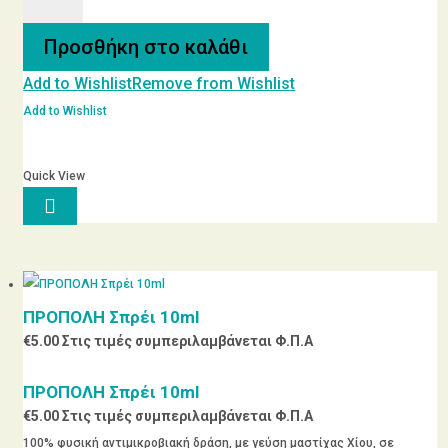
Κους
Παιδικό
Προσθήκη στο καλάθι
500g
Add to Wishlist
Remove from Wishlist
Bio
ποσότητα
Add to Wishlist
Quick View

ΠΡΟΠΟΛΗ Σπρέι 10ml
€
5.00
Στις τιμές συμπεριλαμβάνεται Φ.Π.Α
ΠΡΟΠΟΛΗ Σπρέι 10ml
€
5.00
Στις τιμές συμπεριλαμβάνεται Φ.Π.Α
100% φυσική αντιμικροβιακή δράση, με γεύση μαστίχας Χίου, σε