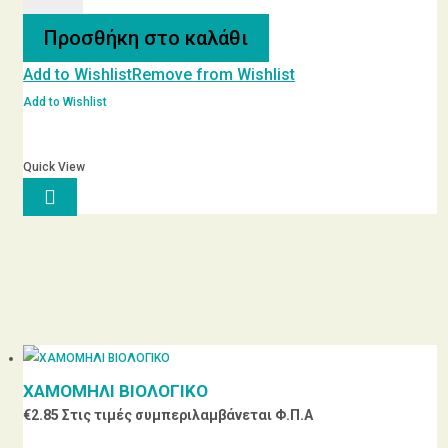
σπρέι
Προσθήκη στο καλάθι
10ml
Add to Wishlist
Remove from Wishlist
ποσότητα
Add to Wishlist
Quick View

ΧΑΜΟΜΗΛΙ ΒΙΟΛΟΓΙΚΟ
€
2.85
Στις τιμές συμπεριλαμβάνεται Φ.Π.Α