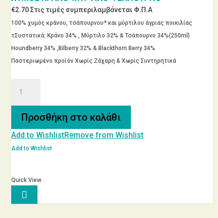
€
2.70
Στις τιμές συμπεριλαμβάνεται Φ.Π.Α
επιλεγούν
στη
100% χυμός κράνου, τσάπουρνου* και μύρτιλου άγριας ποικιλίας
σελίδα
τΣυστατικά: Κράνο 34% , Μύρτιλο 32% & Τσάπουρνο 34%(250ml)
του
Houndberry 34% ,Bilberry 32% & Blackthorn Berry 34%
προϊόντος
Παστεριωμένο προϊόν Χωρίς Ζάχαρη & Χωρίς Συντηρητικά
ΧΥΜΟΣ
ΚΡΑΝΟ-
ΜΥΡΤΙΛΟ-
Προσθήκη στο καλάθι
ΤΣΑΠΟΥΡΝΟ
Add to Wishlist
Remove from Wishlist
ποσότητα
Add to Wishlist
Quick View
