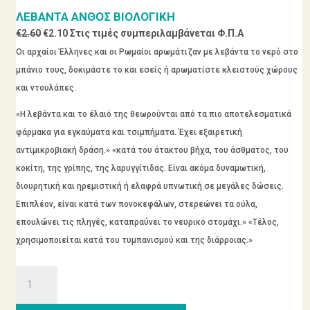
€2.60.
είναι:
ΛΕΒΑΝΤΑ ΑΝΘΟΣ ΒΙΟΛΟΓΙΚΗ
€2.10.
Original
Η
€
2.60
€
2.10
Στις τιμές συμπεριλαμβάνεται Φ.Π.Α
price
τρέχουσα
Οι αρχαίοι Έλληνες και οι Ρωμαίοι αρωμάτιζαν με λεβάντα το νερό στο
was:
τιμή
μπάνιο τους, δοκιμάστε το και εσείς ή αρωματίστε κλειστούς χώρους
€2.60.
είναι:
και ντουλάπες.
€2.10.
«Η λεβάντα και το έλαιό της θεωρούνται από τα πιο αποτελεσματικά
φάρμακα για εγκαύματα και τσιμπήματα. Έχει εξαιρετική
αντιμικροβιακή δράση.» «κατά του άτακτου βήχα, του άσθματος, του
κοκίτη, της γρίπης, της λαρυγγίτιδας. Είναι ακόμα δυναμωτική,
διουρητική και ηρεμιστική ή ελαφρά υπνωτική σε μεγάλες δώσεις.
Επιπλέον, είναι κατά των πονοκεφάλων, στερεώνει τα ούλα,
επουλώνει τις πληγές, καταπραΰνει το νευρικό στομάχι.» «Τέλος,
χρησιμοποιείται κατά του τυμπανισμού και της διάρροιας.»
ΛΕΒΑΝΤΑ
ΑΝΘΟΣ
ΒΙΟΛΟΓΙΚΗ