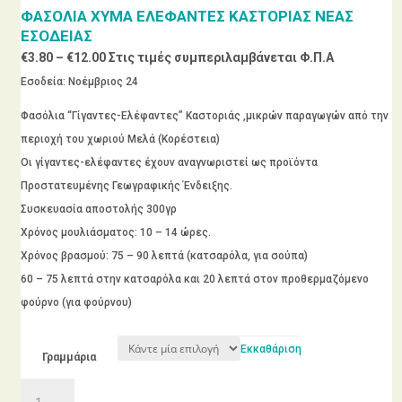
€12.00
ΦΑΣΟΛΙΑ ΧΥΜΑ ΕΛΕΦΑΝΤΕΣ ΚΑΣΤΟΡΙΑΣ ΝΕΑΣ
ΕΣΟΔΕΙΑΣ
Price
€
3.80
–
€
12.00
Στις τιμές συμπεριλαμβάνεται Φ.Π.Α
range:
Εσοδεία: Νοέμβριος 24
€3.80
Φασόλια “Γίγαντες-Ελέφαντες” Καστοριάς ,μικρών παραγωγών από την
through
περιοχή του χωριού Μελά (Κορέστεια)
€12.00
Οι γίγαντες-ελέφαντες έχουν αναγνωριστεί ως προϊόντα
Προστατευμένης Γεωγραφικής Ένδειξης.
Συσκευασία αποστολής 300γρ
Χρόνος μουλιάσματος: 10 – 14 ώρες.
Χρόνος βρασμού: 75 – 90 λεπτά (κατσαρόλα, για σούπα)
60 – 75 λεπτά στην κατσαρόλα και 20 λεπτά στον προθερμαζόμενο
φούρνο (για φούρνου)
Εκκαθάριση
Γραμμάρια
ΦΑΣΟΛΙΑ