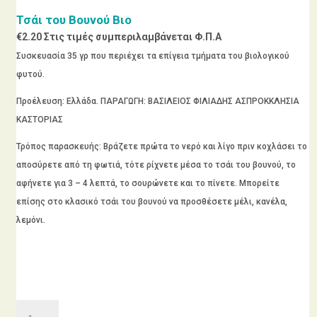
Τσάι του Βουνού Βιο
€
2.20
Στις τιμές συμπεριλαμβάνεται Φ.Π.Α
Συσκευασία 35 γρ που περιέχει τα επίγεια τμήματα του βιολογικού
φυτού.
Προέλευση: Ελλάδα. ΠΑΡΑΓΩΓΗ: ΒΑΣΙΛΕΙΟΣ ΦΙΛΙΑΔΗΣ ΑΣΠΡΟΚΚΛΗΣΙΑ
ΚΑΣΤΟΡΙΑΣ
Τρόπος παρασκευής: Βράζετε πρώτα το νερό και λίγο πριν κοχλάσει το
αποσύρετε από τη φωτιά, τότε ρίχνετε μέσα το τσάι του βουνού, το
αφήνετε για 3 – 4 λεπτά, το σουρώνετε και το πίνετε. Μπορείτε
επίσης στο κλασικό τσάι του βουνού να προσθέσετε μέλι, κανέλα,
λεμόνι.
Τσάι