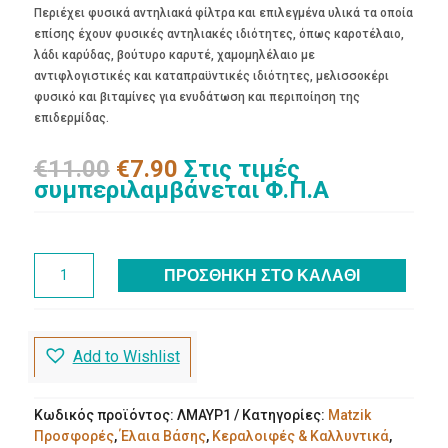
Περιέχει φυσικά αντηλιακά φίλτρα και επιλεγμένα υλικά τα οποία
επίσης έχουν φυσικές αντηλιακές ιδιότητες, όπως καροτέλαιο,
λάδι καρύδας, βούτυρο καρυτέ, χαμομηλέλαιο με
αντιφλογιστικές και καταπραϋντικές ιδιότητες, μελισσοκέρι
φυσικό και βιταμίνες για ενυδάτωση και περιποίηση της
επιδερμίδας.
Original
Η
€
11.00
€
7.90
Στις τιμές
price
τρέχουσα
συμπεριλαμβάνεται Φ.Π.Α
was:
τιμή
€11.00.
είναι:
€7.90.
ΛΑΔΙ
ΠΡΟΣΘΉΚΗ ΣΤΟ ΚΑΛΆΘΙ
ΜΑΥΡΙΣΜΑΤΟΣ
100
ML
ποσότητα
Add to Wishlist
Κωδικός προϊόντος:
ΛΜΑΥΡ1
Κατηγορίες:
Matzik
Προσφορές
,
Έλαια Βάσης
,
Κεραλοιφές & Καλλυντικά
,