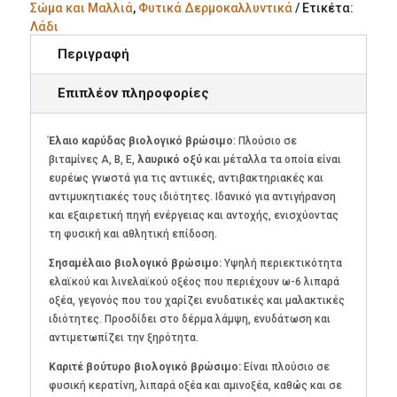
Σώμα και Μαλλιά
,
Φυτικά Δερμοκαλλυντικά
Ετικέτα:
Λάδι
Περιγραφή
Επιπλέον πληροφορίες
Έλαιο καρύδας βιολογικό βρώσιμο
: Πλούσιο σε
βιταμίνες Α, Β, Ε,
λαυρικό οξύ
και μέταλλα τα οποία είναι
ευρέως γνωστά για τις αντιικές, αντιβακτηριακές και
αντιμυκητιακές τους ιδιότητες. Ιδανικό για αντιγήρανση
και εξαιρετική πηγή ενέργειας και αντοχής, ενισχύοντας
τη φυσική και αθλητική επίδοση.
Σησαμέλαιο βιολογικό βρώσιμο:
Yψηλή περιεκτικότητα
ελαϊκού και λινελαϊκού οξέος που περιέχουν ω-6 λιπαρά
οξέα, γεγονός που του χαρίζει ενυδατικές και μαλακτικές
ιδιότητες. Προσδίδει στο δέρμα λάμψη, ενυδάτωση και
αντιμετωπίζει την ξηρότητα.
Καριτέ βούτυρο βιολογικό βρώσιμο:
Είναι πλούσιο σε
φυσική κερατίνη, λιπαρά οξέα και αμινοξέα, καθώς και σε