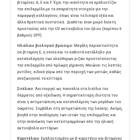
βιταμίνες A, E και F. Έχει την ικανότητα να εμπλουτίζει
την επιδερμίδα με τα απαραίτητα στοιχεία για την
παραγωγή κολλαγόνου, όπως είναι τα λιπαρά οξέα και
άλλα θρεπτικά συστατικά. Διαθέτει έναν μικρό δείκτη
προστασίας από την UV ακτινοβολία του ήλιου (περίπου 6
βαθμούς SPF).
Ηλιέλαιο βιολογικό βρώσιμο:
Μεγάλη περιεκτικότητα
σε βιταμίνη Ε, η οποία και το καθιστά κατάλληλο για
καταπολέμηση των ελεύθερων ριζών προστατεύοντας
την επιδερμίδα από πρόωρη γήρανση. Μειώνει τις λεπτές
ρυτίδες, ειδικά γύρω από την περιοχή των ματιών, καθώς
αναζωογονεί τα κύτταρα.
Σιτέλαιο:
Λειτουργεί ως πανοπλία στα λιπίδια του
δέρματος από οξείδωση. Η σημαντικότερη ιδιότητα του
είναι η αντιμετώπιση και καταπολέμιση των ραγάδων του
σώματος. Συμβάλει στη αντιμετώπιση της λεύκης. Ακόμη,
βοηθά στην αναδόμηση των ιστών της επιδερμίδας και
στην ανανέωση των κατεστραμμένων από την ηλιακή
ακτινοβολία κυττάρων.
Καροτέλαιο:
Εμπλουτισμένο με β-καροτένιο και βιταμίνες