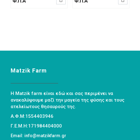
Φ.Π.Α
Φ.Π.Α
Matzik Farm
Η Matzik farm είναι εδώ και σας περιμένει να
ανακαλύψουμε μαζί την μαγεία της φύσης και τους
ατελείωτους θησαυρούς της.
Α.Φ.Μ:1554403946
Γ.Ε.Μ.Η:171984404000
Email: info@matzikfarm.gr