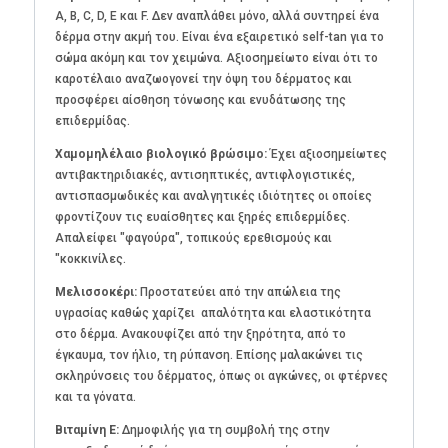
Α, Β, C, D, Ε και F. Δεν αναπλάθει μόνο, αλλά συντηρεί ένα
δέρμα στην ακμή του. Είναι ένα εξαιρετικό self-tan για το
σώμα ακόμη και τον χειμώνα. Αξιοσημείωτο είναι ότι το
καρoτέλαιο αναζωογονεί την όψη του δέρματος και
προσφέρει αίσθηση τόνωσης και ενυδάτωσης της
επιδερμίδας.
Χαμομηλέλαιο βιολογικό βρώσιμο:
Έχει αξιοσημείωτες
αντιβακτηριδιακές, αντισηπτικές, αντιφλογιστικές,
αντισπασμωδικές και αναλγητικές ιδιότητες οι οποίες
φροντίζουν τις ευαίσθητες και ξηρές επιδερμίδες.
Απαλείφει "φαγούρα", τοπικούς ερεθισμούς και
"κοκκινίλες.
Μελισσοκέρι:
Προστατεύει από την απώλεια της
υγρασίας καθώς χαρίζει απαλότητα και ελαστικότητα
στο δέρμα. Ανακουφίζει από την ξηρότητα, από το
έγκαυμα, τον ήλιο, τη ρύπανση. Επίσης μαλακώνει τις
σκληρύνσεις του δέρματος, όπως οι αγκώνες, οι φτέρνες
και τα γόνατα.
Βιταμίνη Ε:
Δημοφιλής για τη συμβολή της στην