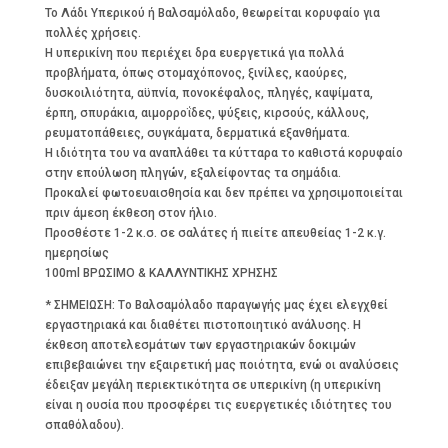
To Λάδι Υπερικού ή Βαλσαμόλαδο, θεωρείται κορυφαίο για
πολλές χρήσεις.
Η υπερικίνη που περιέχει δρα ευεργετικά για πολλά
προβλήματα, όπως στομαχόπονος, ξινίλες, καούρες,
δυσκοιλιότητα, αϋπνία, πονοκέφαλος, πληγές, καψίματα,
έρπη, σπυράκια, αιμορροΐδες, ψύξεις, κιρσούς, κάλλους,
ρευματοπάθειες, συγκάματα, δερματικά εξανθήματα.
Η ιδιότητα του να αναπλάθει τα κύτταρα το καθιστά κορυφαίο
στην επούλωση πληγών, εξαλείφοντας τα σημάδια.
Προκαλεί φωτοευαισθησία και δεν πρέπει να χρησιμοποιείται
πριν άμεση έκθεση στον ήλιο.
Προσθέστε 1-2 κ.σ. σε σαλάτες ή πιείτε απευθείας 1-2 κ.γ.
ημερησίως
100ml ΒΡΩΣΙΜΟ & ΚΑΛΛΥΝΤΙΚΗΣ ΧΡΗΣΗΣ
* ΣΗΜΕΙΩΣΗ: Tο Βαλσαμόλαδο παραγωγής μας έχει ελεγχθεί
εργαστηριακά και διαθέτει πιστοποιητικό ανάλυσης. Η
έκθεση αποτελεσμάτων των εργαστηριακών δοκιμών
επιβεβαιώνει την εξαιρετική μας ποιότητα, ενώ οι αναλύσεις
έδειξαν μεγάλη περιεκτικότητα σε υπερικίνη (η υπερικίνη
είναι η ουσία που προσφέρει τις ευεργετικές ιδιότητες του
σπαθόλαδου).