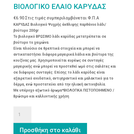
ΒΙΟΛΟΓΙΚΟ ΕΛΑΙΟ ΚΑΡΥΔΑΣ
€
6.90
Στις τιμές συμπεριλαμβάνεται Φ.Π.Α
ΚΑΡΥΔΑΣ Βιολογικό Ψυχρής έκθλιψης παρθένοο λάδι/
βούτυρο 200gr
Το βιολογικό ΒΡΩΣΙΜΟ λάδι καρύδας μετατρέπεται σε
βούτυρο το χειμώνα.
Είναι πλούσιο σε θρεπτικά στοιχεία και μπορεί να
αντικαταστήσει διάφορα μαγειρικά λάδια και βούτυρα της
κουζίνας μας. Χρησιμοποιείται ευρέως σε συνταγές
μαγειρικής ενώ μπορεί να προστεθεί ωμό στις σαλάτες και
σε διάφορες συνταγές. Επίσης το λάδι καρύδας είναι
εξαιρετικό ενυδατικό, αντιγηραντικό και μαλακτικό για το
δέρμα, ενώ προστατεύει από την ηλιακή ακτινοβολία.
Με υπέροχο εξωτικό άρωμα*ΒΙΟΛΟΓΙΚΑ ΠΙΣΤΟΠΟΙΗΜΕΝΟ /
Βρώσιμο και καλλυντικής χρήση
ΒΙΟΛΟΓΙΚΟ
ΕΛΑΙΟ
ΚΑΡΥΔΑΣ
ποσότητα
Προσθήκη στο καλάθι