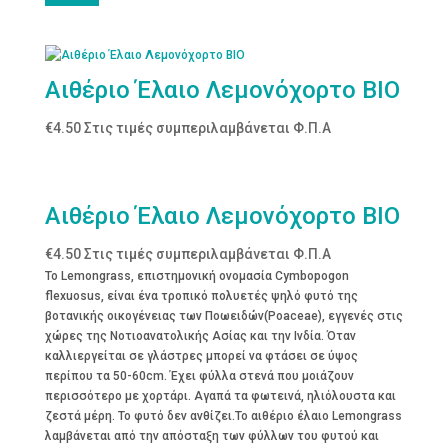
Αιθέριο Έλαιο Λεμονόχορτο BIO
€
4.50
Στις τιμές συμπεριλαμβάνεται Φ.Π.Α
Αιθέριο Έλαιο Λεμονόχορτο BIO
€
4.50
Στις τιμές συμπεριλαμβάνεται Φ.Π.Α
Το Lemongrass, επιστημονική ονομασία Cymbopogon
flexuosus, είναι ένα τροπικό πολυετές ψηλό φυτό της
βοτανικής οικογένειας των Ποωειδών(Poaceae), εγγενές στις
χώρες της Νοτιοανατολικής Ασίας και την Ινδία. Όταν
καλλιεργείται σε γλάστρες μπορεί να φτάσει σε ύψος
περίπου τα 50-60cm. Έχει φύλλα στενά που μοιάζουν
περισσότερο με χορτάρι. Αγαπά τα φωτεινά, ηλιόλουστα και
ζεστά μέρη. Το φυτό δεν ανθίζει.Το αιθέριο έλαιο Lemongrass
λαμβάνεται από την απόσταξη των φύλλων του φυτού και