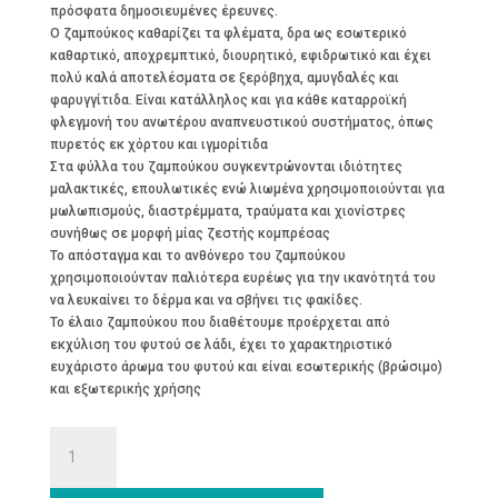
πρόσφατα δημοσιευμένες έρευνες.
Ο ζαμπούκος καθαρίζει τα φλέματα, δρα ως εσωτερικό
καθαρτικό, αποχρεμπτικό, διουρητικό, εφιδρωτικό και έχει
πολύ καλά αποτελέσματα σε ξερόβηχα, αμυγδαλές και
φαρυγγίτιδα. Είναι κατάλληλος και για κάθε καταρροϊκή
φλεγμονή του ανωτέρου αναπνευστικού συστήματος, όπως
πυρετός εκ χόρτου και ιγμορίτιδα
Στα φύλλα του ζαμπούκου συγκεντρώνονται ιδιότητες
μαλακτικές, επουλωτικές ενώ λιωμένα χρησιμοποιούνται για
μωλωπισμούς, διαστρέμματα, τραύματα και χιονίστρες
συνήθως σε μορφή μίας ζεστής κομπρέσας
Το απόσταγμα και το ανθόνερο του ζαμπούκου
χρησιμοποιούνταν παλιότερα ευρέως για την ικανότητά του
να λευκαίνει το δέρμα και να σβήνει τις φακίδες.
Το έλαιο ζαμπούκου που διαθέτουμε προέρχεται από
εκχύλιση του φυτού σε λάδι, έχει το χαρακτηριστικό
ευχάριστο άρωμα του φυτού και είναι εσωτερικής (βρώσιμο)
και εξωτερικής χρήσης
ΖΑΜΠΟΥΚΟΣ
Βιολογικό
λάδι