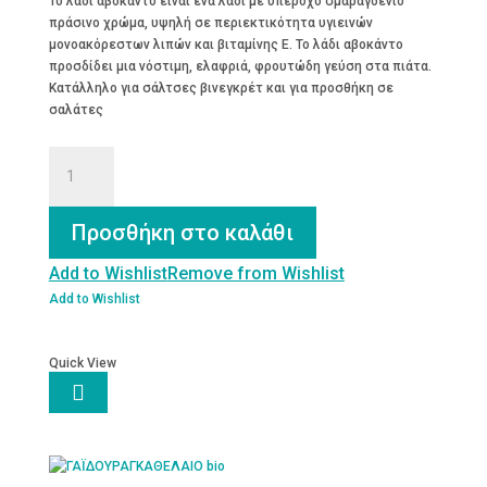
Το λάδι αβοκάντο είναι ένα λάδι με υπέροχο σμαραγδένιο
πράσινο χρώμα, υψηλή σε περιεκτικότητα υγιεινών
μονοακόρεστων λιπών και βιταμίνης Ε. Το λάδι αβοκάντο
προσδίδει μια νόστιμη, ελαφριά, φρουτώδη γεύση στα πιάτα.
Κατάλληλο για σάλτσες βινεγκρέτ και για προσθήκη σε
σαλάτες
Βρώσιμο
Λάδι
Αβοκάντο
Bio
Προσθήκη στο καλάθι
250mL
Cretan
Add to Wishlist
Remove from Wishlist
Nectar
Add to Wishlist
ποσότητα
Quick View
