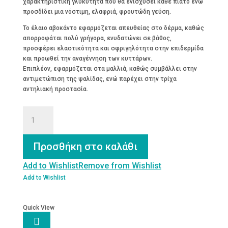
χαρακτηριστική γλυκύτητα που θα ενισχύσει κάθε πιάτο ενώ
προσδίδει μια νόστιμη, ελαφριά, φρουτώδη γεύση.
Το έλαιο αβοκάντο εφαρμόζεται απευθείας στο δέρμα, καθώς
απορροφάται πολύ γρήγορα, ενυδατώνει σε βάθος,
προσφέρει ελαστικότητα και σφριγηλότητα στην επιδερμίδα
και προωθεί την αναγέννηση των κυττάρων.
Επιπλέον, εφαρμόζεται στα μαλλιά, καθώς συμβάλλει στην
αντιμετώπιση της ψαλίδας, ενώ παρέχει στην τρίχα
αντηλιακή προστασία.
ΑΒΟΚΑΝΤΟ
Βιολογικό
βρώσιμο
έλαιο
Προσθήκη στο καλάθι
100ml
ποσότητα
Add to Wishlist
Remove from Wishlist
Add to Wishlist
Quick View
