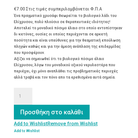
€
7.00
Στις τιμές συμπεριλαμβάνεται Φ.Π.Α
Ένα πραγματικό χρυσάφι θεωρείται το βιολογικό λάδι του
Ελίχρυσου, πολύ πλούσιο σε θεραπευτικές ιδιότητες!
Αποτελεί το μοναδικό πόσιμο έλαιο στο οποίο εντοπίστηκαν
δι-κετόνες, ουσίες οι οποίες περιέχονται σε αρκετή
ποσότητα και είναι υπεύθυνες για την θεαματική επούλωση
πληγών καθώς και για την άμεση ανάπλαση της επιδερμίδας
που προσφέρουν.
Αξίζει να σημειωθεί ότι το βιολογικό πόσιμο έλαιο
Ελίχρυσου, λόγω του μοναδικού οξικού νερυλεστέρα που
περιέχει, όχι μόνο αναπλάθει τις προβληματικές περιοχές
αλλά τραβά και τον πόνο απο τα ερεθισμένα αυτά σημεία.
ΕΛΙΧΡΥΣΟΣ
ΒΙΟΛΟΓΙΚΟ
ΒΡΩΣΙΜΟ
ΛΑΔΙ
Προσθήκη στο καλάθι
100
ML
Add to Wishlist
Remove from Wishlist
ποσότητα
Add to Wishlist