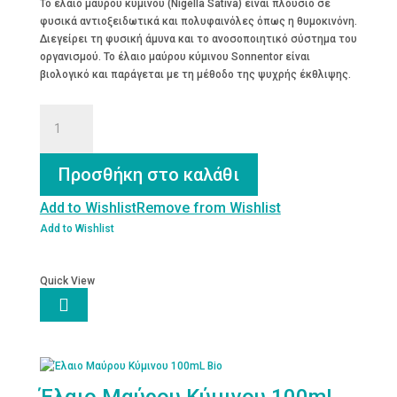
Το έλαιο μαύρου κύμινου (Nigella Sativa) είναι πλούσιο σε
φυσικά αντιοξειδωτικά και πολυφαινόλες όπως η θυμοκινόνη.
Διεγείρει τη φυσική άμυνα και το ανοσοποιητικό σύστημα του
οργανισμού. Το έλαιο μαύρου κύμινου Sonnentor είναι
βιολογικό και παράγεται με τη μέθοδο της ψυχρής έκθλιψης.
Έλαιο
Μαύρο
Κύμινο
50mL
Προσθήκη στο καλάθι
Sonnentor
Bio
Add to Wishlist
Remove from Wishlist
ποσότητα
Add to Wishlist
Quick View

Έλαιο Μαύρου Κύμινου 100mL