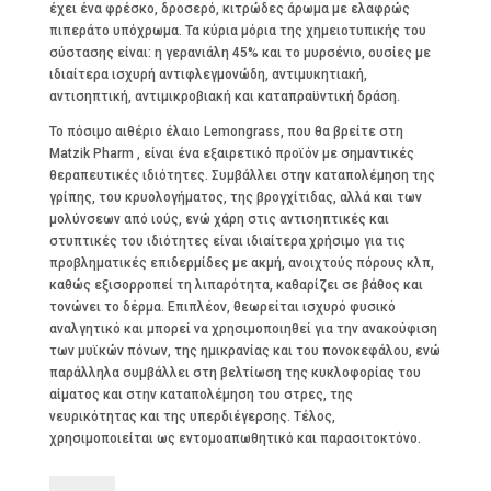
έχει ένα φρέσκο, δροσερό, κιτρώδες άρωμα με ελαφρώς
πιπεράτο υπόχρωμα. Τα κύρια μόρια της χημειοτυπικής του
σύστασης είναι: η γερανιάλη 45% και το μυρσένιο, ουσίες με
ιδιαίτερα ισχυρή αντιφλεγμονώδη, αντιμυκητιακή,
αντισηπτική, αντιμικροβιακή και καταπραϋντική δράση.
To πόσιμο αιθέριο έλαιο Lemongrass, που θα βρείτε στη
Matzik Pharm , είναι ένα εξαιρετικό προϊόν με σημαντικές
θεραπευτικές ιδιότητες. Συμβάλλει στην καταπολέμηση της
γρίπης, του κρυολογήματος, της βρογχίτιδας, αλλά και των
μολύνσεων από ιούς, ενώ χάρη στις αντισηπτικές και
στυπτικές του ιδιότητες είναι ιδιαίτερα χρήσιμο για τις
προβληματικές επιδερμίδες με ακμή, ανοιχτούς πόρους κλπ,
καθώς εξισορροπεί τη λιπαρότητα, καθαρίζει σε βάθος και
τονώνει το δέρμα. Επιπλέον, θεωρείται ισχυρό φυσικό
αναλγητικό και μπορεί να χρησιμοποιηθεί για την ανακούφιση
των μυϊκών πόνων, της ημικρανίας και του πονοκεφάλου, ενώ
παράλληλα συμβάλλει στη βελτίωση της κυκλοφορίας του
αίματος και στην καταπολέμηση του στρες, της
νευρικότητας και της υπερδιέγερσης. Τέλος,
χρησιμοποιείται ως εντομοαπωθητικό και παρασιτοκτόνο.
Αιθέριο