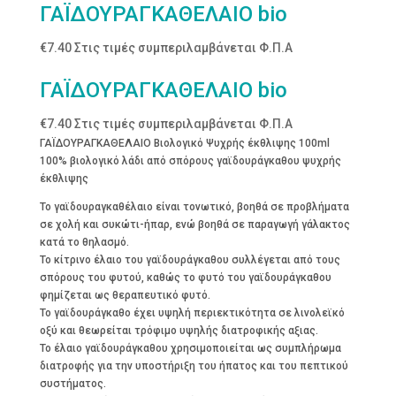
ΓΑΪΔΟΥΡΑΓΚΑΘΕΛΑΙΟ bio
€
7.40
Στις τιμές συμπεριλαμβάνεται Φ.Π.Α
ΓΑΪΔΟΥΡΑΓΚΑΘΕΛΑΙΟ bio
€
7.40
Στις τιμές συμπεριλαμβάνεται Φ.Π.Α
ΓΑΪΔΟΥΡΑΓΚΑΘΕΛΑΙΟ Βιολογικό Ψυχρής έκθλιψης 100ml
100% βιολογικό λάδι από σπόρους γαϊδουράγκαθου ψυχρής
έκθλιψης
Το γαϊδουραγκαθέλαιο είναι τονωτικό, βοηθά σε προβλήματα
σε χολή και συκώτι-ήπαρ, ενώ βοηθά σε παραγωγή γάλακτος
κατά το θηλασμό.
Το κίτρινο έλαιο του γαϊδουράγκαθου συλλέγεται από τους
σπόρους του φυτού, καθώς το φυτό του γαϊδουράγκαθου
φημίζεται ως θεραπευτικό φυτό.
Το γαϊδουράγκαθο έχει υψηλή περιεκτικότητα σε λινολεϊκό
οξύ και θεωρείται τρόφιμο υψηλής διατροφικής αξιας.
Το έλαιο γαϊδουράγκαθου χρησιμοποιείται ως συμπλήρωμα
διατροφής για την υποστήριξη του ήπατος και του πεπτικού
συστήματος.