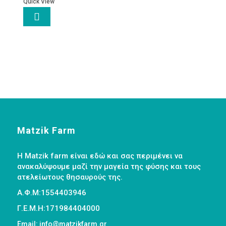
Quick View

Matzik Farm
Η Matzik farm είναι εδώ και σας περιμένει να
ανακαλύψουμε μαζί την μαγεία της φύσης και τους
ατελείωτους θησαυρούς της.
Α.Φ.Μ:1554403946
Γ.Ε.Μ.Η:171984404000
Email: info@matzikfarm.gr