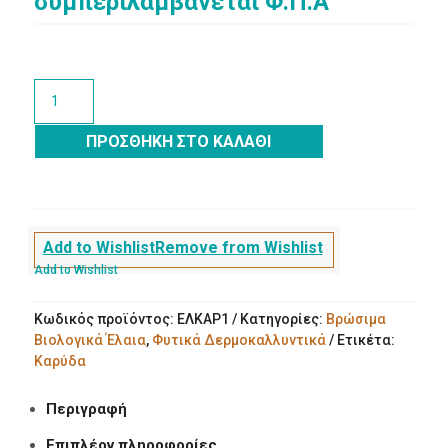
συμπεριλαμβάνεται Φ.Π.Α
ΒΙΟΛΟΓΙΚΟ
ΕΛΑΙΟ
ΚΑΡΥΔΑΣ
ΠΡΟΣΘΉΚΗ ΣΤΟ ΚΑΛΆΘΙ
ποσότητα
Add to Wishlist
Remove from Wishlist
Add to Wishlist
Κωδικός προϊόντος:
ΕΛΚΑΡ1
Κατηγορίες:
Βρώσιμα
Βιολογικά Έλαια
,
Φυτικά Δερμοκαλλυντικά
Ετικέτα:
Καρύδα
Περιγραφή
Επιπλέον πληροφορίες