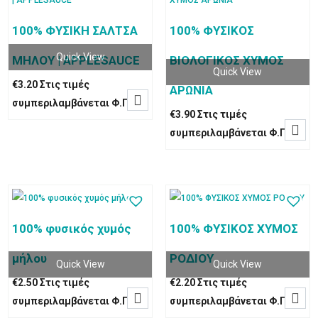
100% ΦΥΣΙΚΗ ΣΑΛΤΣΑ
100% ΦΥΣΙΚΟΣ
Quick View
ΜΗΛΟΥ | APPLESAUCE
BIOΛΟΓΙΚΟΣ ΧΥΜΟΣ
Quick View
€
3.20
Στις τιμές
ΑΡΩΝΙΑ

συμπεριλαμβάνεται Φ.Π.Α
€
3.90
Στις τιμές

συμπεριλαμβάνεται Φ.Π.Α
100% φυσικός χυμός
100% ΦΥΣΙΚΟΣ ΧΥΜΟΣ
μήλου
ΡΟΔΙΟΥ
Quick View
Quick View
€
2.50
Στις τιμές
€
2.20
Στις τιμές


συμπεριλαμβάνεται Φ.Π.Α
συμπεριλαμβάνεται Φ.Π.Α