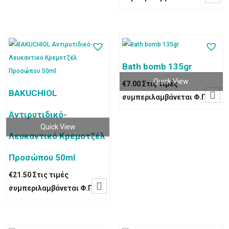
was:
τιμή
€7.50.
είναι:
€6.50.
Bath bomb 135gr
Quick View
€
7.00
Στις τιμές
BAKUCHIOL

συμπεριλαμβάνεται Φ.Π.Α
Αντιρυτιδικό-
Quick View
Λευκαντικό Κρεμοτζέλ
Προσώπου 50ml
€
21.50
Στις τιμές

συμπεριλαμβάνεται Φ.Π.Α