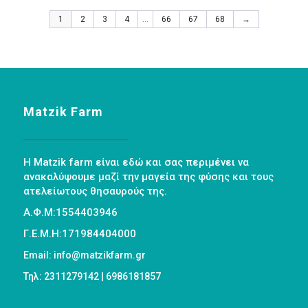
1
2
3
4
…
66
67
68
→
Matzik Farm
Η Matzik farm είναι εδώ και σας περιμένει να
ανακαλύψουμε μαζί την μαγεία της φύσης και τους
ατελείωτους θησαυρούς της.
Α.Φ.Μ:1554403946
Γ.Ε.Μ.Η:171984404000
Email: info@matzikfarm.gr
Τηλ: 2311279142 | 6986181857