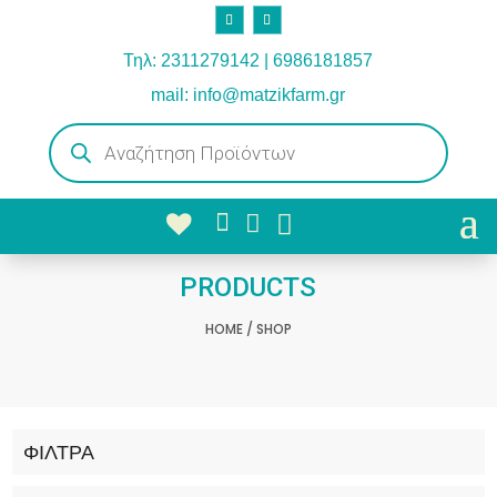
Τηλ: 2311279142 | 6986181857
mail: info@matzikfarm.gr
Products
search



PRODUCTS
HOME
/ SHOP
ΦΙΛΤΡΑ