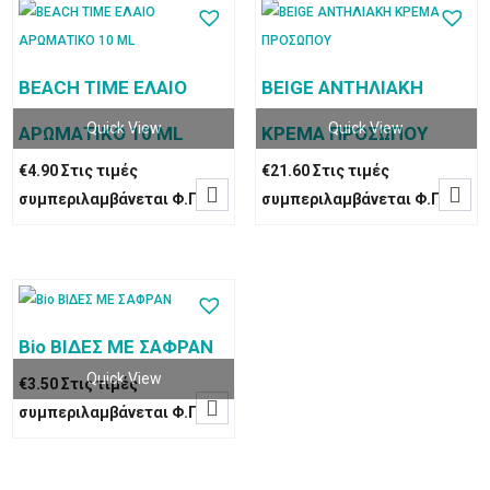
BEACH TIME ΕΛΑΙΟ
BEIGE ΑΝΤΗΛΙΑΚΗ
Quick View
Quick View
ΑΡΩΜΑΤΙΚΟ 10 ML
ΚΡΕΜΑ ΠΡΟΣΩΠΟΥ
€
4.90
Στις τιμές
€
21.60
Στις τιμές


συμπεριλαμβάνεται Φ.Π.Α
συμπεριλαμβάνεται Φ.Π.Α
Bio ΒΙΔΕΣ ΜΕ ΣΑΦΡΑΝ
Quick View
€
3.50
Στις τιμές

συμπεριλαμβάνεται Φ.Π.Α