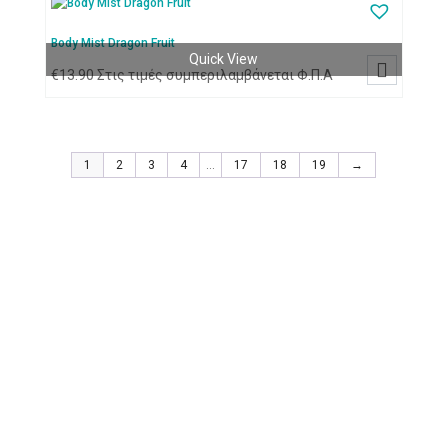
Body Mist Dragon Fruit
Quick View

€
13.90
Στις τιμές συμπεριλαμβάνεται Φ.Π.Α
1
2
3
4
…
17
18
19
→