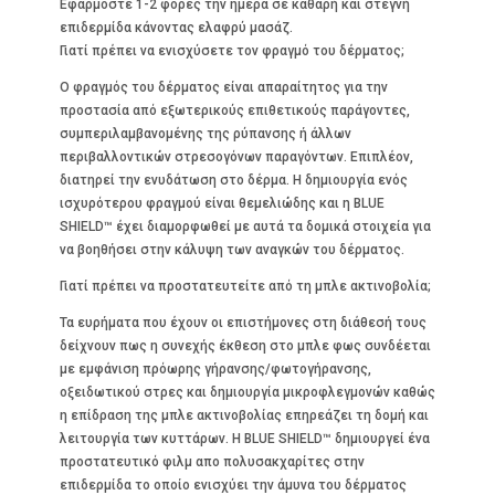
Εφαρμόστε 1-2 φορές την ημέρα σε καθαρή και στεγνή
επιδερμίδα κάνοντας ελαφρύ μασάζ.
Γιατί πρέπει να ενισχύσετε τον φραγμό του δέρματος;
Ο φραγμός του δέρματος είναι απαραίτητος για την
προστασία από εξωτερικούς επιθετικούς παράγοντες,
συμπεριλαμβανομένης της ρύπανσης ή άλλων
περιβαλλοντικών στρεσογόνων παραγόντων. Επιπλέον,
διατηρεί την ενυδάτωση στο δέρμα. Η δημιουργία ενός
ισχυρότερου φραγμού είναι θεμελιώδης και η BLUE
SHIELD™ έχει διαμορφωθεί με αυτά τα δομικά στοιχεία για
να βοηθήσει στην κάλυψη των αναγκών του δέρματος.
Γιατί πρέπει να προστατευτείτε από τη μπλε ακτινοβολία;
Τα ευρήματα που έχουν οι επιστήμονες στη διάθεσή τους
δείχνουν πως η συνεχής έκθεση στο μπλε φως συνδέεται
με εμφάνιση πρόωρης γήρανσης/φωτογήρανσης,
οξειδωτικού στρες και δημιουργία μικροφλεγμονών καθώς
η επίδραση της μπλε ακτινοβολίας επηρεάζει τη δομή και
λειτουργία των κυττάρων. Η BLUE SHIELD™ δημιουργεί ένα
προστατευτικό φιλμ απο πολυσακχαρίτες στην
επιδερμίδα το οποίο ενισχύει την άμυνα του δέρματος