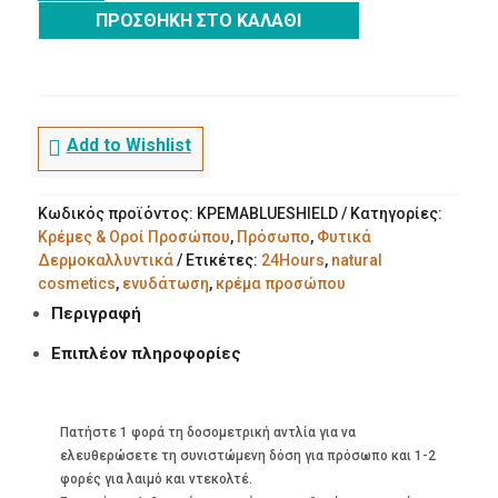
|
ΠΡΟΣΘΉΚΗ ΣΤΟ ΚΑΛΆΘΙ
ΚΡΕΜΑ
ΕΝΥΔΑΤΩΣΗΣ
&
ΠΡΟΣΤΑΣΙΑΣ
ΑΠΟ
Add to Wishlist
ΜΠΛΕ
ΑΚΤΙΝΟΒΟΛΙΑ
ποσότητα
Κωδικός προϊόντος:
ΚΡΕΜΑBLUESHIELD
Κατηγορίες:
Κρέμες & Οροί Προσώπου
,
Πρόσωπο
,
Φυτικά
Δερμοκαλλυντικά
Ετικέτες:
24Hours
,
natural
cosmetics
,
ενυδάτωση
,
κρέμα προσώπου
Περιγραφή
Επιπλέον πληροφορίες
Πατήστε 1 φορά τη δοσομετρική αντλία για να
ελευθερώσετε τη συνιστώμενη δόση για πρόσωπο και 1-2
φορές για λαιμό και ντεκολτέ.