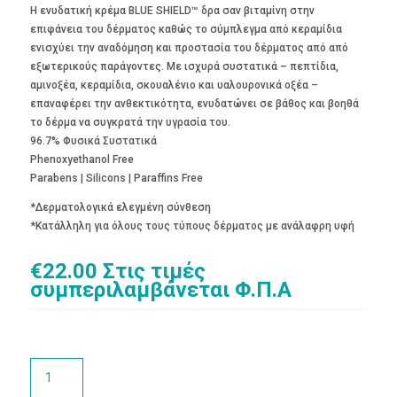
Η ενυδατική κρέμα BLUE SHIELD™ δρα σαν βιταμίνη στην
επιφάνεια του δέρματος καθώς το σύμπλεγμα από κεραμίδια
ενισχύει την αναδόμηση και προστασία του δέρματος από από
εξωτερικούς παράγοντες. Με ισχυρά συστατικά – πεπτίδια,
αμινοξέα, κεραμίδια, σκουαλένιο και υαλουρονικά οξέα –
επαναφέρει την ανθεκτικότητα, ενυδατώνει σε βάθος και βοηθά
το δέρμα να συγκρατά την υγρασία του.
96.7% Φυσικά Συστατικά
Phenoxyethanol Free
Parabens | Silicons | Paraffins Free
*Δερματολογικά ελεγμένη σύνθεση
*Κατάλληλη για όλους τους τύπους δέρματος με ανάλαφρη υφή
€
22.00
Στις τιμές
συμπεριλαμβάνεται Φ.Π.Α
BLUE
SHIELD™