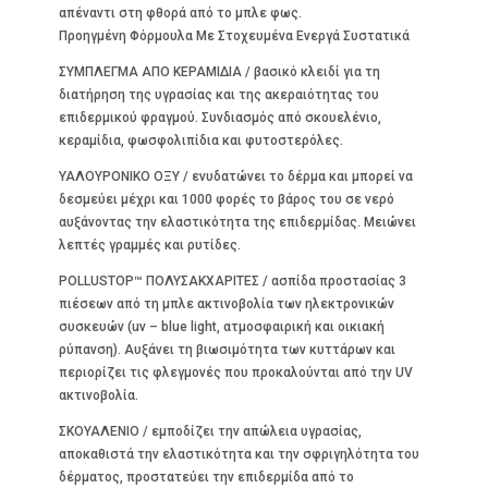
απέναντι στη φθορά από το μπλε φως.
Προηγμένη Φόρμουλα Με Στοχευμένα Ενεργά Συστατικά
ΣΥΜΠΛΕΓΜΑ ΑΠΟ ΚΕΡΑΜΙΔΙΑ / βασικό κλειδί για τη
διατήρηση της υγρασίας και της ακεραιότητας του
επιδερμικού φραγμού. Συνδιασμός από σκουελένιο,
κεραμίδια, φωσφολιπίδια και φυτοστερόλες.
ΥΑΛΟΥΡΟΝΙΚΟ ΟΞΥ / ενυδατώνει το δέρμα και μπορεί να
δεσμεύει μέχρι και 1000 φορές το βάρος του σε νερό
αυξάνοντας την ελαστικότητα της επιδερμίδας. Μειώνει
λεπτές γραμμές και ρυτίδες.
POLLUSTOP™ ΠΟΛΥΣΑΚΧΑΡΙΤΕΣ / ασπίδα προστασίας 3
πιέσεων από τη μπλε ακτινοβολία των ηλεκτρονικών
συσκευών (uv – blue light, ατμοσφαιρική και οικιακή
ρύπανση). Αυξάνει τη βιωσιμότητα των κυττάρων και
περιορίζει τις φλεγμονές που προκαλούνται από την UV
ακτινοβολία.
ΣΚΟΥΑΛΕΝΙΟ / εμποδίζει την απώλεια υγρασίας,
αποκαθιστά την ελαστικότητα και την σφριγηλότητα του
δέρματος, προστατεύει την επιδερμίδα από το