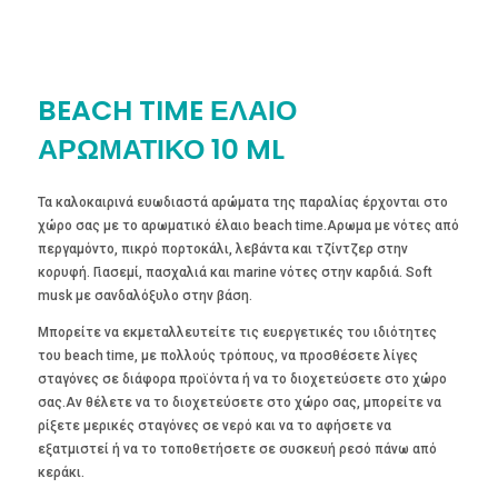
BEACH TIME ΕΛΑΙΟ
ΑΡΩΜΑΤΙΚΟ 10 ML
Τα καλοκαιρινά ευωδιαστά αρώματα της παραλίας έρχονται στο
χώρο σας με το αρωματικό έλαιο beach time.Αρωμα με νότες από
περγαμόντο, πικρό πορτοκάλι, λεβάντα και τζίντζερ στην
κορυφή. Γιασεμί, πασχαλιά και marine νότες στην καρδιά. Soft
musk με σανδαλόξυλο στην βάση.
Μπορείτε να εκμεταλλευτείτε τις ευεργετικές του ιδιότητες
του beach time, με πολλούς τρόπους, να προσθέσετε λίγες
σταγόνες σε διάφορα προϊόντα ή να το διοχετεύσετε στο χώρο
σας.Αν θέλετε να το διοχετεύσετε στο χώρο σας, μπορείτε να
ρίξετε μερικές σταγόνες σε νερό και να το αφήσετε να
εξατμιστεί ή να το τοποθετήσετε σε συσκευή ρεσό πάνω από
κεράκι.