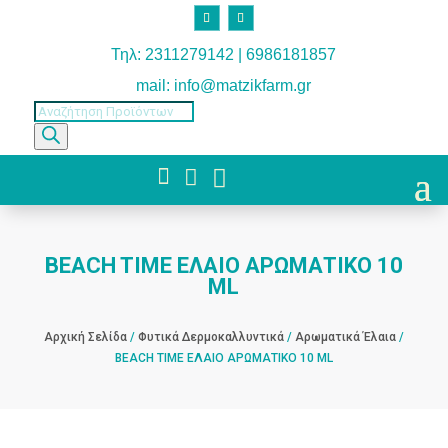
Τηλ: 2311279142 | 6986181857
mail: info@matzikfarm.gr
Products
search



BEACH TIME ΕΛΑΙΟ ΑΡΩΜΑΤΙΚΟ 10
ML
Αρχική Σελίδα
/
Φυτικά Δερμοκαλλυντικά
/
Αρωματικά Έλαια
/
BEACH TIME ΕΛΑΙΟ ΑΡΩΜΑΤΙΚΟ 10 ML