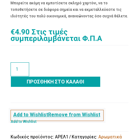
Μπορείτε ακόμη να εμποτίσετε σκληρό χαρτόνι, να το
τοποθετήσετε σε διάφορα σημεία και να εκμεταλλεύεστε τις
ιδιότητές του πολύ οικονομικά, ανανεώνοντας όσο συχνά θέλετε.
€
4.90
Στις τιμές
συμπεριλαμβάνεται Φ.Π.Α
BEACH
TIME
ΕΛΑΙΟ
ΠΡΟΣΘΉΚΗ ΣΤΟ ΚΑΛΆΘΙ
ΑΡΩΜΑΤΙΚΟ
10
ML
ποσότητα
Add to Wishlist
Remove from Wishlist
Add to Wishlist
Κωδικός προϊόντος:
ΑΡΕΛ1
Κατηγορίες:
Αρωματικά