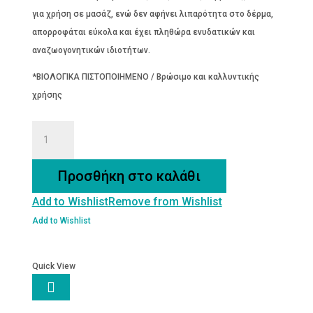
για χρήση σε μασάζ, ενώ δεν αφήνει λιπαρότητα στο δέρμα,
απορροφάται εύκολα και έχει πληθώρα ενυδατικών και
αναζωογονητικών ιδιοτήτων.
*ΒΙΟΛΟΓΙΚΑ ΠΙΣΤΟΠΟΙΗΜΕΝΟ / Βρώσιμο και καλλυντικής
χρήσης
ΒΕΡΙΚΟΚΕΛΑΙΟ
ΒΙΟΛΟΓΙΚΟ
100
Προσθήκη στο καλάθι
ML
Add to Wishlist
Remove from Wishlist
ποσότητα
Add to Wishlist
Quick View
