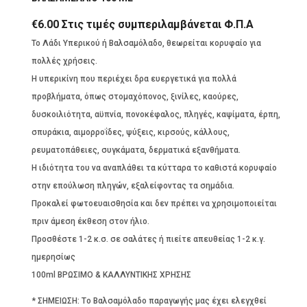
€
6.00
Στις τιμές συμπεριλαμβάνεται Φ.Π.Α
To Λάδι Υπερικού ή Βαλσαμόλαδο, θεωρείται κορυφαίο για
πολλές χρήσεις.
Η υπερικίνη που περιέχει δρα ευεργετικά για πολλά
προβλήματα, όπως στομαχόπονος, ξινίλες, καούρες,
δυσκοιλιότητα, αϋπνία, πονοκέφαλος, πληγές, καψίματα, έρπη,
σπυράκια, αιμορροΐδες, ψύξεις, κιρσούς, κάλλους,
ρευματοπάθειες, συγκάματα, δερματικά εξανθήματα.
Η ιδιότητα του να αναπλάθει τα κύτταρα το καθιστά κορυφαίο
στην επούλωση πληγών, εξαλείφοντας τα σημάδια.
Προκαλεί φωτοευαισθησία και δεν πρέπει να χρησιμοποιείται
πριν άμεση έκθεση στον ήλιο.
Προσθέστε 1-2 κ.σ. σε σαλάτες ή πιείτε απευθείας 1-2 κ.γ.
ημερησίως
100ml ΒΡΩΣΙΜΟ & ΚΑΛΛΥΝΤΙΚΗΣ ΧΡΗΣΗΣ
* ΣΗΜΕΙΩΣΗ: Tο Βαλσαμόλαδο παραγωγής μας έχει ελεγχθεί