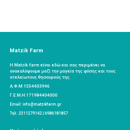
Matzik Farm
Η Matzik farm είναι εδώ και σας περιμένει να
ανακαλύψουμε μαζί την μαγεία της φύσης και τους
ατελείωτους θησαυρούς της.
Α.Φ.Μ:1554403946
Γ.Ε.Μ.Η:171984404000
Email: info@matzikfarm.gr
Τηλ: 2311279142 | 6986181857