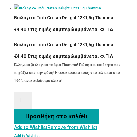
Βιολογικό Τσάι Cretan Delight 12Χ1,5g Thamma
€
4.40
Στις τιμές συμπεριλαμβάνεται Φ.Π.Α
Βιολογικό Τσάι Cretan Delight 12Χ1,5g Thamma
€
4.40
Στις τιμές συμπεριλαμβάνεται Φ.Π.Α
Ελληνικά βιολογικά τσάγια Thamma! Γεύση και ποιότητα που
πηγάζει από την φύση! Η συσκευασία τους αποτελείται από
100% ανακυκλώσιμα υλικά!
Βιολογικό
Τσάι
Cretan
Προσθήκη στο καλάθι
Delight
Add to Wishlist
Remove from Wishlist
12Χ1,5g
Thamma
Add to Wishlist