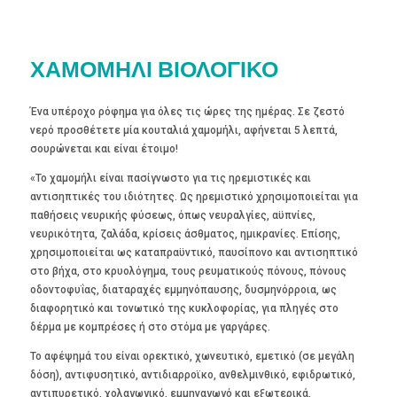
ΧΑΜΟΜΗΛΙ ΒΙΟΛΟΓΙΚΟ
Ένα υπέροχο ρόφημα για όλες τις ώρες της ημέρας. Σε ζεστό
νερό προσθέτετε μία κουταλιά χαμομήλι, αφήνεται 5 λεπτά,
σουρώνεται και είναι έτοιμο!
«Το χαμομήλι είναι πασίγνωστο για τις ηρεμιστικές και
αντισηπτικές του ιδιότητες. Ως ηρεμιστικό χρησιμοποιείται για
παθήσεις νευρικής φύσεως, όπως νευραλγίες, αϋπνίες,
νευρικότητα, ζαλάδα, κρίσεις άσθματος, ημικρανίες. Επίσης,
χρησιμοποιείται ως καταπραϋντικό, παυσίπονο και αντισηπτικό
στο βήχα, στο κρυολόγημα, τους ρευματικούς πόνους, πόνους
οδοντοφυΐας, διαταραχές εμμηνόπαυσης, δυσμηνόρροια, ως
διαφορητικό και τονωτικό της κυκλοφορίας, για πληγές στο
δέρμα με κομπρέσες ή στο στόμα με γαργάρες.
Το αφέψημά του είναι ορεκτικό, χωνευτικό, εμετικό (σε μεγάλη
δόση), αντιφυσητικό, αντιδιαρροϊκο, ανθελμινθικό, εφιδρωτικό,
αντιπυρετικό, χολαγωγικό, εμμηναγωγό και εξωτερικά,