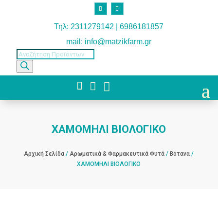
Τηλ: 2311279142 | 6986181857
mail: info@matzikfarm.gr
Products
search



ΧΑΜΟΜΗΛΙ ΒΙΟΛΟΓΙΚΟ
Αρχική Σελίδα
/
Αρωματικά & Φαρμακευτικά Φυτά
/
Βότανα
/
ΧΑΜΟΜΗΛΙ ΒΙΟΛΟΓΙΚΟ