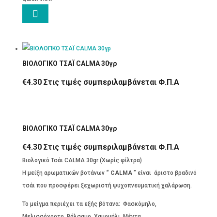

ΒΙΟΛΟΓΙΚΟ ΤΣΑΪ CALMA 30γρ
€
4.30
Στις τιμές συμπεριλαμβάνεται Φ.Π.Α
ΒΙΟΛΟΓΙΚΟ ΤΣΑΪ CALMA 30γρ
€
4.30
Στις τιμές συμπεριλαμβάνεται Φ.Π.Α
Βιολογικό Τσάι CALMA 30gr (Χωρίς φίλτρα)
H μείξη αρωματικών βοτάνων
“ CALMA
” είναι άριστο βραδινό
τσάι που προσφέρει ξεχωριστή ψυχοπνευματική χαλάρωση.
Το μείγμα περιέχει τα εξής βότανα: Φασκόμηλο,
Μελισσόχορτο, Βάλσαμο, Χαμομήλι, Μέντα