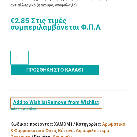
αντιαλλεργικό (φαγούρα, αναφυλαξία).
€
2.85
Στις τιμές
συμπεριλαμβάνεται Φ.Π.Α
ΧΑΜΟΜΗΛΙ
ΒΙΟΛΟΓΙΚΟ
ποσότητα
ΠΡΟΣΘΉΚΗ ΣΤΟ ΚΑΛΆΘΙ
Add to Wishlist
Remove from Wishlist
Add to Wishlist
Κωδικός προϊόντος:
ΧΑΜΟΜ1
Κατηγορίες:
Αρωματικά
& Φαρμακευτικά Φυτά
,
Βότανα
,
Δημοφιλέστερα
Προϊόντα
Ετικέτα:
Χαμομήλι