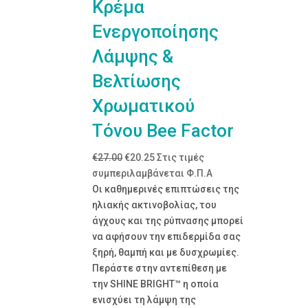
Κρέμα
Ενεργοποίησης
Λάμψης &
Βελτίωσης
Χρωματικού
Τόνου Bee Factor
Original
Η
€
27.00
€
20.25
Στις τιμές
price
τρέχουσα
συμπεριλαμβάνεται Φ.Π.Α
was:
τιμή
Οι καθημερινές επιπτώσεις της
€27.00.
είναι:
ηλιακής ακτινοβολίας, του
€20.25.
άγχους και της ρύπνασης μπορεί
να αφήσουν την επιδερμίδα σας
ξηρή, θαμπή και με δυσχρωμίες.
Περάστε στην αντεπίθεση με
την SHINE BRIGHT™ η οποία
ενισχύει τη λάμψη της