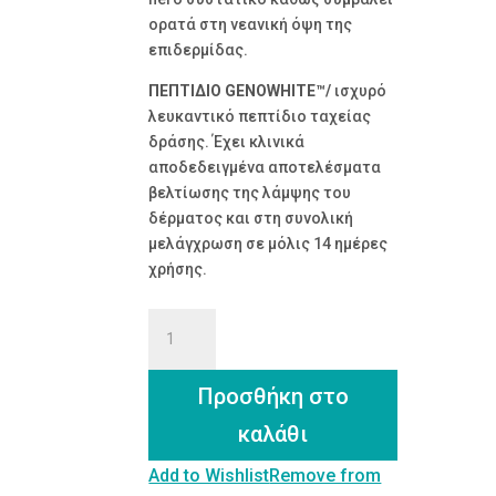
ορατά στη νεανική όψη της
επιδερμίδας.
ΠΕΠΤΙΔΙΟ GENOWHITE™/
ισχυρό
λευκαντικό πεπτίδιο ταχείας
δράσης. Έχει κλινικά
αποδεδειγμένα αποτελέσματα
βελτίωσης της λάμψης του
δέρματος και στη συνολική
μελάγχρωση σε μόλις 14 ημέρες
χρήσης.
SHINE
BRIGHT™
|
Προσθήκη στο
Κρέμα
Ενεργοποίησης
καλάθι
Λάμψης
&
Add to Wishlist
Remove from