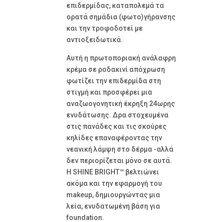
επιδερμίδας, καταπολεμά τα
ορατά σημάδια (φωτο)γήρανσης
και την τροφοδοτεί με
αντιοξειδωτικά.
Αυτή η πρωτοποριακή ανάλαφρη
κρέμα σε ροδακινί απόχρωση
φωτίζει την επιδερμίδα στη
στιγμή και προσφέρει μια
αναζωογονητική έκρηξη 24ωρης
ενυδάτωσης. Δρα στοχευμένα
στις πανάδες και τις σκούρες
κηλίδες επαναφέροντας την
νεανική λάμψη στο δέρμα -αλλά
δεν περιορίζεται μόνο σε αυτά.
Η SHINE BRIGHT™ βελτιώνει
ακόμα και την εφαρμογή του
makeup, δημιουργώντας μια
λεία, ενυδατωμένη βάση για
foundation.