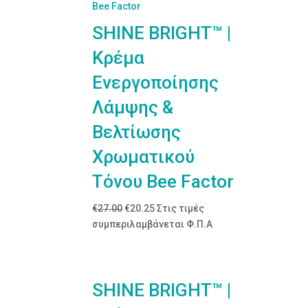
SHINE BRIGHT™ |
Κρέμα
Ενεργοποίησης
Λάμψης &
Βελτίωσης
Χρωματικού
Τόνου Bee Factor
Original
Η
€
27.00
€
20.25
Στις τιμές
price
τρέχουσα
συμπεριλαμβάνεται Φ.Π.Α
was:
τιμή
€27.00.
είναι:
€20.25.
SHINE BRIGHT™ |