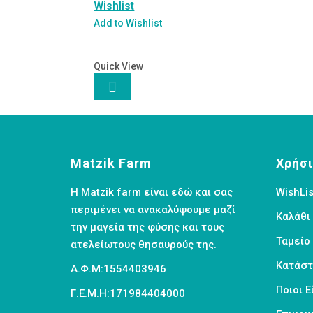
Βελτίωσης
Wishlist
Χρωματικού
Add to Wishlist
Τόνου
Bee
Factor
Quick View
ποσότητα

Matzik Farm
Χρήσι
Η Matzik farm είναι εδώ και σας
WishLis
περιμένει να ανακαλύψουμε μαζί
Καλάθι
την μαγεία της φύσης και τους
Ταμείο
ατελείωτους θησαυρούς της.
Κατάσ
Α.Φ.Μ:1554403946
Ποιοι 
Γ.Ε.Μ.Η:171984404000