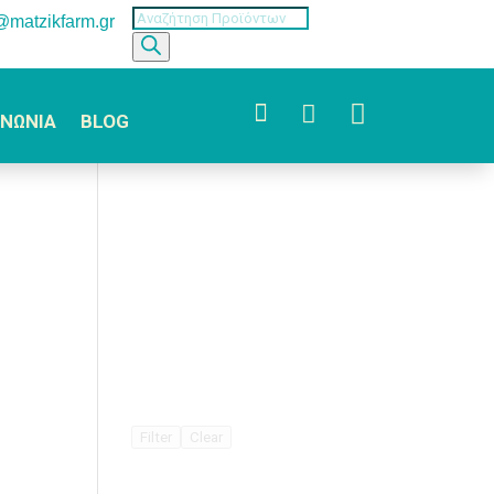
Products
o@matzikfarm.gr
search



ΙΝΩΝΙΑ
BLOG
Filter
Clear