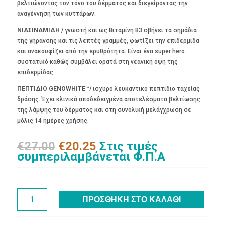
βελτιώνοντας τον τόνο του δέρματος και διεγείροντας την
αναγέννηση των κυττάρων.
ΝΙΑΣΙΝΑΜΙΔΗ /
γνωστή και ως Βιταμίνη Β3 σβήνει τα σημάδια
της γήρανσης και τις λεπτές γραμμές, φωτίζει την επιδερμίδα
και ανακουφίζει από την ερυθρότητα. Είναι ένα super hero
συστατικό καθώς συμβάλει ορατά στη νεανική όψη της
επιδερμίδας.
ΠΕΠΤΙΔΙΟ GENOWHITE™/
ισχυρό λευκαντικό πεπτίδιο ταχείας
δράσης. Έχει κλινικά αποδεδειγμένα αποτελέσματα βελτίωσης
της λάμψης του δέρματος και στη συνολική μελάγχρωση σε
μόλις 14 ημέρες χρήσης.
Original
Η
€
27.00
€
20.25
Στις τιμές
price
τρέχουσα
συμπεριλαμβάνεται Φ.Π.Α
was:
τιμή
€27.00.
είναι:
€20.25.
SHINE
ΠΡΟΣΘΉΚΗ ΣΤΟ ΚΑΛΆΘΙ
BRIGHT™
|
Κρέμα