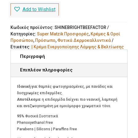
Ενεργοποίησης
Add to Wishlist
Λάμψης
&
Βελτίωσης
Κωδικός προϊόντος:
SHINEBRIGHTBEEFACTOR
Χρωματικού
Κατηγορίες:
Super Matzik Προσφορές
,
Κρέμες & Οροί
Τόνου
Προσώπου
,
Πρόσωπο
,
Φυτικά Δερμοκαλλυντικά
Bee
Ετικέτες:
| Κρέμα Ενεργοποίησης Λάμψης & Βελτίωσης
Factor
Χρωματικού Τόνου
,
BEE FACTOR
Περιγραφή
ποσότητα
Επιπλέον πληροφορίες
Ιδανική για:
θαμπές φωτογηρασμένες, με πανάδες και
δυσχρωμίες επιδερμίδες.
Αποτέλεσμα
: η επιδερμίδα δείχνει πιο νεανική, λαμπερή
και αναζωογονημένη με ομοιόμορφο χρωματικό τόνο.
95%
Φυσικά Συστατικά
Phenoxyethanol Free
Parabens | Silicons | Paraffins Free