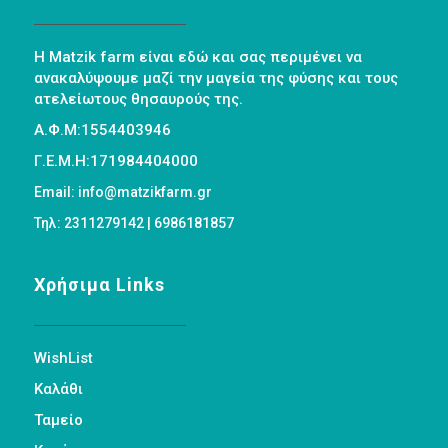
Η Matzik farm είναι εδώ και σας περιμένει να
ανακαλύψουμε μαζί την μαγεία της φύσης και τους
ατελείωτους θησαυρούς της.
Α.Φ.Μ:1554403946
Γ.Ε.Μ.Η:171984404000
Email: info@matzikfarm.gr
Τηλ: 2311279142 | 6986181857
Χρήσιμα Links
WishList
Καλάθι
Ταμείο