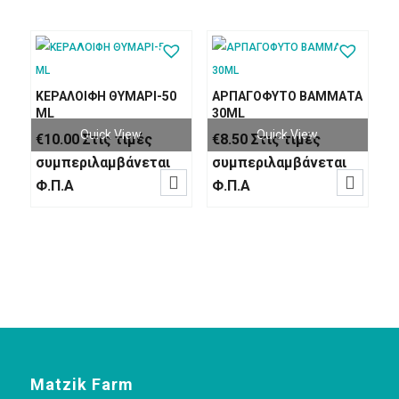
ΚΕΡΑΛΟΙΦΗ ΘΥΜΑΡΙ-50
ΑΡΠΑΓΟΦΥΤΟ ΒΑΜΜΑΤΑ
ML
30ML
Quick View
Quick View
€
10.00
Στις τιμές
€
8.50
Στις τιμές
συμπεριλαμβάνεται
συμπεριλαμβάνεται


Φ.Π.Α
Φ.Π.Α
Matzik Farm