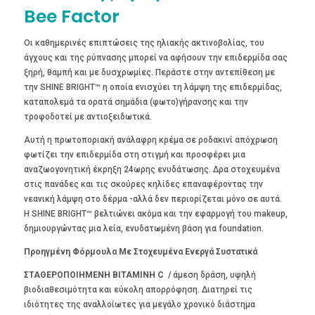
Bee Factor
Οι καθημερινές επιπτώσεις της ηλιακής ακτινοβολίας, του
άγχους και της ρύπνασης μπορεί να αφήσουν την επιδερμίδα σας
ξηρή, θαμπή και με δυσχρωμίες. Περάστε στην αντεπίθεση με
την SHINE BRIGHT™ η οποία ενισχύει τη λάμψη της επιδερμίδας,
καταπολεμά τα ορατά σημάδια (φωτο)γήρανσης και την
τροφοδοτεί με αντιοξειδωτικά.
Αυτή η πρωτοποριακή ανάλαφρη κρέμα σε ροδακινί απόχρωση
φωτίζει την επιδερμίδα στη στιγμή και προσφέρει μια
αναζωογονητική έκρηξη 24ωρης ενυδάτωσης. Δρα στοχευμένα
στις πανάδες και τις σκούρες κηλίδες επαναφέροντας την
νεανική λάμψη στο δέρμα -αλλά δεν περιορίζεται μόνο σε αυτά.
Η SHINE BRIGHT™ βελτιώνει ακόμα και την εφαρμογή του makeup,
δημιουργώντας μια λεία, ενυδατωμένη βάση για foundation.
Προηγμένη Φόρμουλα Με Στοχευμένα Ενεργά Συστατικά
ΣΤΑΘΕΡΟΠΟΙΗΜΕΝΗ ΒΙΤΑΜΙΝΗ C /
άμεση δράση, υψηλή
βιοδιαθεσιμότητα και εύκολη απορρόφηση. Διατηρεί τις
ιδιότητες της αναλλοίωτες για μεγάλο χρονικό διάστημα