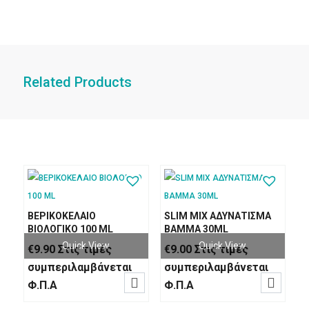
Related Products
ΒΕΡΙΚΟΚΕΛΑΙΟ
SLIM MIX ΑΔΥΝΑΤΙΣΜΑ
ΒΙΟΛΟΓΙΚΟ 100 ML
ΒΑΜΜΑ 30ML
Quick View
Quick View
€
9.90
Στις τιμές
€
9.00
Στις τιμές
συμπεριλαμβάνεται
συμπεριλαμβάνεται


Φ.Π.Α
Φ.Π.Α