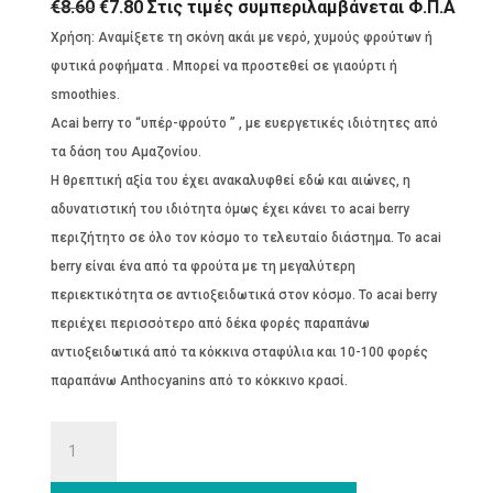
Original
Η
€
8.60
€
7.80
Στις τιμές συμπεριλαμβάνεται Φ.Π.Α
€7.80.
price
τρέχουσα
Χρήση: Αναμίξετε τη σκόνη ακάι με νερό, χυμούς φρούτων ή
was:
τιμή
φυτικά ροφήματα . Μπορεί να προστεθεί σε γιαούρτι ή
€8.60.
είναι:
smoothies.
€7.80.
Acai berry το “υπέρ-φρούτο ” , με ευεργετικές ιδιότητες από
τα δάση του Αμαζονίου.
Η θρεπτική αξία του έχει ανακαλυφθεί εδώ και αιώνες, η
αδυνατιστική του ιδιότητα όμως έχει κάνει το acai berry
περιζήτητο σε όλο τον κόσμο το τελευταίο διάστημα. Το acai
berry είναι ένα από τα φρούτα με τη μεγαλύτερη
περιεκτικότητα σε αντιοξειδωτικά στον κόσμο. Το acai berry
περιέχει περισσότερο από δέκα φορές παραπάνω
αντιοξειδωτικά από τα κόκκινα σταφύλια και 10-100 φορές
παραπάνω Anthocyanins από το κόκκινο κρασί.
Υπερτροφή
Acai
σε