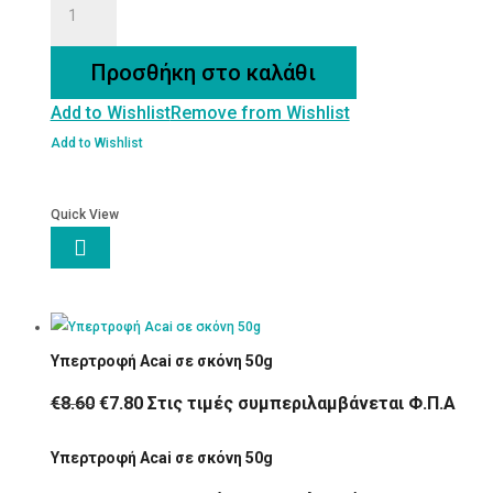
ΑΠΟΞΗΡΑΜΕΝΟ
ποσότητα
Προσθήκη στο καλάθι
Add to Wishlist
Remove from Wishlist
Add to Wishlist
Quick View

Υπερτροφή Acai σε σκόνη 50g
Original
Η
€
8.60
€
7.80
Στις τιμές συμπεριλαμβάνεται Φ.Π.Α
price
τρέχουσα
Υπερτροφή Acai σε σκόνη 50g
was:
τιμή
€8.60.
είναι: