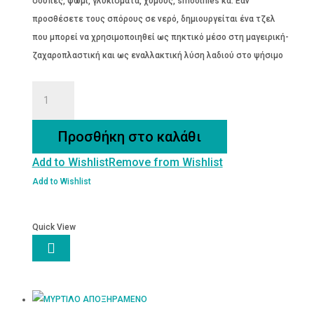
σούπες, ψωμί, γλυκίσματα, χυμούς, smoothies κά. Εάν
προσθέσετε τους σπόρους σε νερό, δημιουργείται ένα τζελ
που μπορεί να χρησιμοποιηθεί ως πηκτικό μέσο στη μαγειρική-
ζαχαροπλαστική και ως εναλλακτική λύση λαδιού στο ψήσιμο
ΣΠΟΡΟΣ
CHIA
ποσότητα
Προσθήκη στο καλάθι
Add to Wishlist
Remove from Wishlist
Add to Wishlist
Quick View
