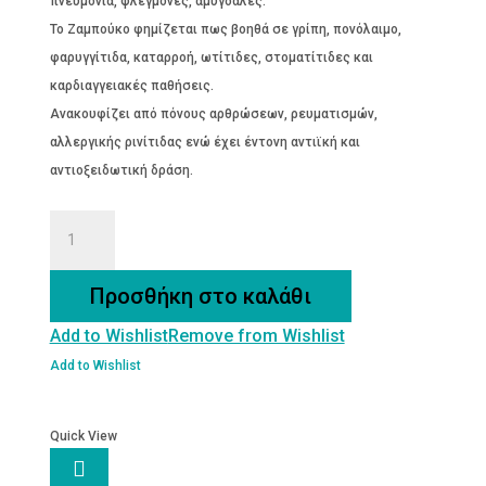
πνευμονία, φλεγμονές, αμυγδαλές.
Το Ζαμπούκο φημίζεται πως βοηθά σε γρίπη, πονόλαιμο,
φαρυγγίτιδα, καταρροή, ωτίτιδες, στοματίτιδες και
καρδιαγγειακές παθήσεις.
Ανακουφίζει από πόνους αρθρώσεων, ρευματισμών,
αλλεργικής ρινίτιδας ενώ έχει έντονη αντιϊκή και
αντιοξειδωτική δράση.
ΖΑΜΠΟΥΚΟ
Βάμμα
30ml
Προσθήκη στο καλάθι
ποσότητα
Add to Wishlist
Remove from Wishlist
Add to Wishlist
Quick View
