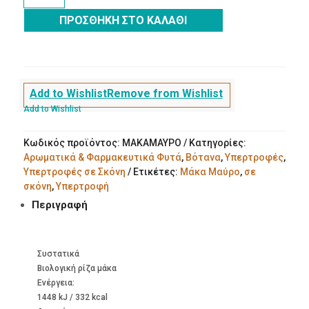
Μαύρο
ΠΡΟΣΘΉΚΗ ΣΤΟ ΚΑΛΆΘΙ
σε
σκόνη
100g
ποσότητα
Add to Wishlist
Remove from Wishlist
Add to Wishlist
Κωδικός προϊόντος:
ΜΑΚΑΜΑΥΡΟ
Κατηγορίες:
Αρωματικά & Φαρμακευτικά Φυτά
,
Βότανα
,
Υπερτροφές
,
Υπερτροφές σε Σκόνη
Ετικέτες:
Μάκα Μαύρο
,
σε
σκόνη
,
Υπερτροφή
Περιγραφή
Συστατικά
Βιολογική ρίζα μάκα
Ενέργεια:
1448 kJ / 332 kcal