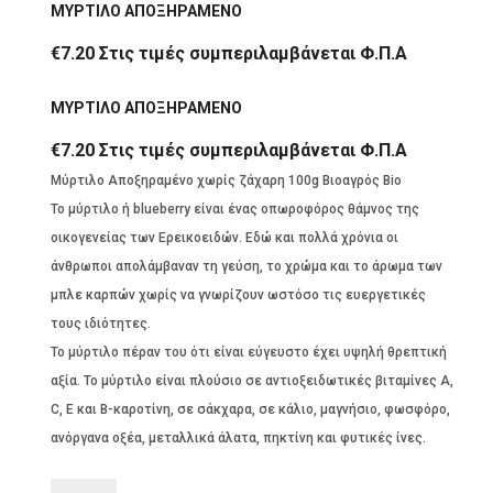
ΜΥΡΤΙΛΟ ΑΠΟΞΗΡΑΜΕΝΟ
€
7.20
Στις τιμές συμπεριλαμβάνεται Φ.Π.Α
ΜΥΡΤΙΛΟ ΑΠΟΞΗΡΑΜΕΝΟ
€
7.20
Στις τιμές συμπεριλαμβάνεται Φ.Π.Α
Μύρτιλο Αποξηραμένο χωρίς ζάχαρη 100g Βιοαγρός Bio
Το μύρτιλο ή blueberry είναι ένας οπωροφόρος θάμνος της
οικογενείας των Ερεικοειδών. Εδώ και πολλά χρόνια οι
άνθρωποι απολάμβαναν τη γεύση, το χρώμα και το άρωμα των
μπλε καρπών χωρίς να γνωρίζουν ωστόσο τις ευεργετικές
τους ιδιότητες.
Το μύρτιλο πέραν του ότι είναι εύγευστο έχει υψηλή θρεπτική
αξία. Το μύρτιλο είναι πλούσιο σε αντιοξειδωτικές βιταμίνες Α,
C, Ε και Β-καροτίνη, σε σάκχαρα, σε κάλιο, μαγνήσιο, φωσφόρο,
ανόργανα οξέα, μεταλλικά άλατα, πηκτίνη και φυτικές ίνες.
ΜΥΡΤΙΛΟ