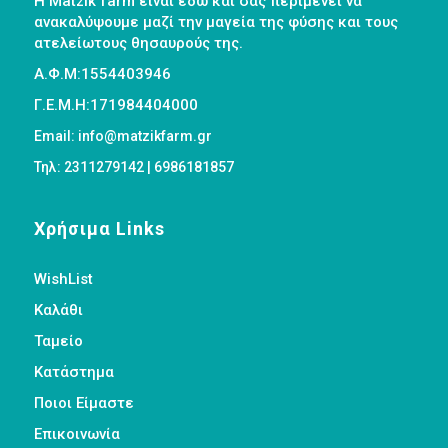
Η Matzik farm είναι εδώ και σας περιμένει να
ανακαλύψουμε μαζί την μαγεία της φύσης και τους
ατελείωτους θησαυρούς της.
Α.Φ.Μ:1554403946
Γ.Ε.Μ.Η:171984404000
Email: info@matzikfarm.gr
Τηλ: 2311279142 | 6986181857
Χρήσιμα Links
WishList
Καλάθι
Ταμείο
Κατάστημα
Ποιοι Είμαστε
Επικοινωνία