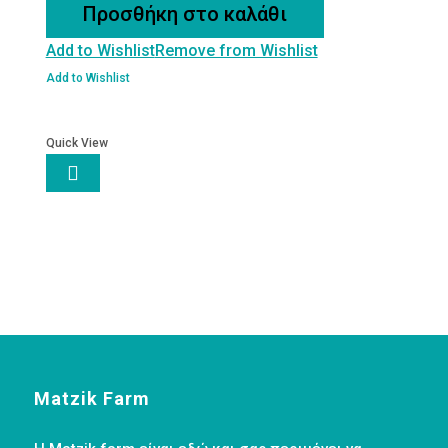
Προσθήκη στο καλάθι
σκόνη
Add to Wishlist
Remove from Wishlist
50g
ποσότητα
Add to Wishlist
Quick View

Matzik Farm