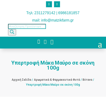
Τηλ: 2311279142 | 6986181857
mail: info@matzikfarm.gr
Products
search



Υπερτροφή Μάκα Μαύρο σε σκόνη
100g
Αρχική Σελίδα
/
Αρωματικά & Φαρμακευτικά Φυτά
/
Βότανα
/
Υπερτροφή Μάκα Μαύρο σε σκόνη 100g