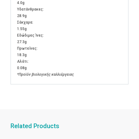
4.0g
Υδατάνθρακες:
28.9g
Σάκχαρα:
1.55g
Εδώδιμες Ίνες:
27.3g
Πρωτεΐνες:
18.3g
Αλάτι:
0.08g
*Προϊόν βιολογικής καλλιέργειας
Related Products