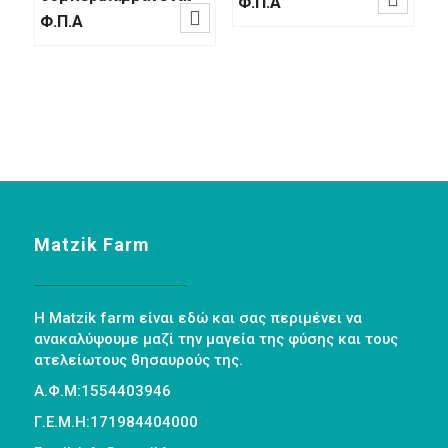
Φ.Π.Α

was:
τιμή
Φ.Π.Α
€3.50.
είναι:
€3.20.
Matzik Farm
Η Matzik farm είναι εδώ και σας περιμένει να
ανακαλύψουμε μαζί την μαγεία της φύσης και τους
ατελείωτους θησαυρούς της.
Α.Φ.Μ:1554403946
Γ.Ε.Μ.Η:171984404000