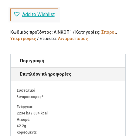
Add to Wishlist
Κωδικός προϊόντος:
ΛΙΝΚΟΠ1
Κατηγορίες:
Σπόροι
,
Υπερτροφές
Ετικέτα:
Λιναρόσπορος
Περιγραφή
Επιπλέον πληροφορίες
Συστατικά
λιναρόσπορος*
Ενέργεια:
2234 kJ / 534 kcal
Λιπαρά:
42.2g
Kορεσμένα: