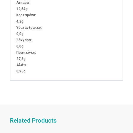
Λιπαρά:
12,54g
Kορεσμένα:
4,2g
Υδατάνθρακες:
0,0g
Σάκχαρα:
0,0g
Πρωτεΐνες:
27,8g
Αλάτι:
0,95g
Related Products