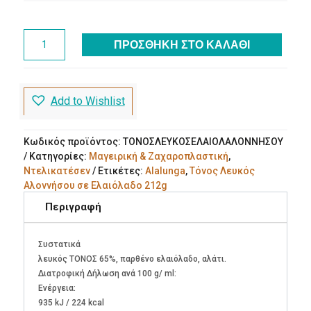
Τόνος
ΠΡΟΣΘΉΚΗ ΣΤΟ ΚΑΛΆΘΙ
Λευκός
Αλοννήσου
σε
Ελαιόλαδο
Add to Wishlist
212g
Alalunga
ποσότητα
Κωδικός προϊόντος:
ΤΟΝΟΣΛΕΥΚΟΣΕΛΑΙΟΛΑΛΟΝΝΗΣΟΥ
Κατηγορίες:
Μαγειρική & Ζαχαροπλαστική
,
Ντελικατέσεν
Ετικέτες:
Alalunga
,
Τόνος Λευκός
Αλοννήσου σε Ελαιόλαδο 212g
Περιγραφή
Συστατικά
λευκός ΤΟΝΟΣ 65%, παρθένο ελαιόλαδο, αλάτι.
Διατροφική Δήλωση ανά 100 g/ ml:
Ενέργεια:
935 kJ / 224 kcal