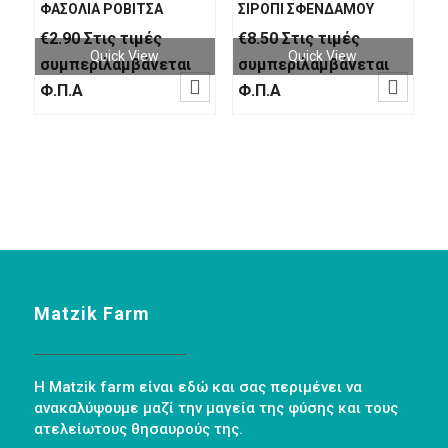
ΦΑΣΟΛΙΑ ΡΟΒΙΤΣΑ
ΣΙΡΟΠΙ ΣΦΕΝΔΑΜΟΥ
€
2.90
Στις τιμές
€
8.50
Στις τιμές
Quick View
Quick View
συμπεριλαμβάνεται
συμπεριλαμβάνεται


Φ.Π.Α
Φ.Π.Α
Matzik Farm
Η Matzik farm είναι εδώ και σας περιμένει να
ανακαλύψουμε μαζί την μαγεία της φύσης και τους
ατελείωτους θησαυρούς της.