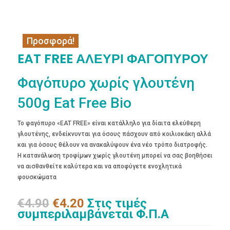
Προσφορά!
EAT FREE ΑΛΕΥΡΙ ΦΑΓΟΠΥΡΟΥ
Φαγόπυρο χωρίς γλουτένη
500g Eat Free Bio
Το φαγόπυρο «EAT FREE» είναι κατάλληλο για δίαιτα ελεύθερη
γλουτένης, ενδείκνυνται για όσους πάσχουν από κοιλιοκάκη αλλά
και για όσους θέλουν να ανακαλύψουν ένα νέο τρόπο διατροφής.
Η κατανάλωση τροφίμων χωρίς γλουτένη μπορεί να σας βοηθήσει
να αισθανθείτε καλύτερα και να αποφύγετε ενοχλητικά
φουσκώματα
Original
Η
€
4.90
€
4.20
Στις τιμές
price
τρέχουσα
συμπεριλαμβάνεται Φ.Π.Α
was:
τιμή