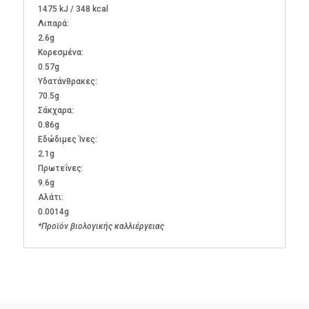
1475 kJ / 348 kcal
Λιπαρά:
2.6g
Kορεσμένα:
0.57g
Υδατάνθρακες:
70.5g
Σάκχαρα:
0.86g
Εδώδιμες Ίνες:
2.1g
Πρωτεΐνες:
9.6g
Αλάτι:
0.0014g
*Προϊόν βιολογικής καλλιέργειας