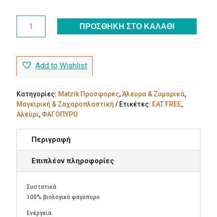
€4.90.
είναι:
€4.20.
EAT
ΠΡΟΣΘΉΚΗ ΣΤΟ ΚΑΛΆΘΙ
FREE
ΑΛΕΥΡΙ
ΦΑΓΟΠΥΡΟΥ
ποσότητα
Add to Wishlist
Κατηγορίες:
Matzik Προσφορές
,
Άλευρα & Ζυμαρικά
,
Μαγειρική & Ζαχαροπλαστική
Ετικέτες:
EAT FREE
,
Αλεύρι
,
ΦΑΓΟΠΥΡΟ
Περιγραφή
Επιπλέον πληροφορίες
Συστατικά
100% βιολογικό φαγόπυρο
Ενέργεια: