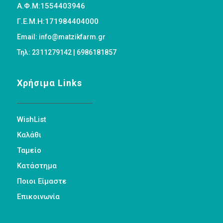
Α.Φ.Μ:1554403946
Γ.Ε.Μ.Η:171984404000
Email: info@matzikfarm.gr
Τηλ: 2311279142 | 6986181857
Χρήσιμα Links
WishList
Καλάθι
Ταμείο
Κατάστημα
Ποιοι Είμαστε
Επικοινωνία