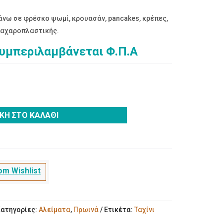
πάνω σε φρέσκο ψωμί, κρουασάν, pancakes, κρέπες,
 ζαχαροπλαστικής.
συμπεριλαμβάνεται Φ.Π.Α
ΚΗ ΣΤΟ ΚΑΛΆΘΙ
m Wishlist
ατηγορίες:
Αλείματα
,
Πρωινά
Ετικέτα:
Ταχίνι