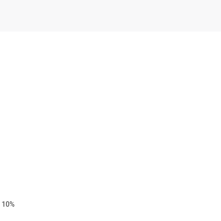
η 10%