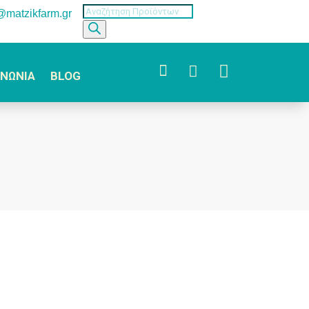
Products
o@matzikfarm.gr
search



ΙΝΩΝΙΑ
BLOG