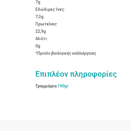
7g
Εδώδιμες Ίνες:
7,3g
Πρωτεΐνες:
22,9g
Αλάτι:
0g
*Προϊόν βιολογικής καλλιέργειας
Επιπλέον πληροφορίες
Γραμμάρια
190gr