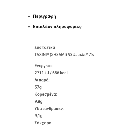
Περιγραφή
Επιπλέον πληροφορίες
Συστατικά
ΤΑΧΙΝΙ* (ΣΗΣΑΜΙ) 93%, μέλι* 7%
Ενέργεια:
2711 kJ / 656 kcal
Λιπαρά:
57g
Kορεσμένα:
9,8g
Υδατάνθρακες:
9,1g
Σάκχαρα: