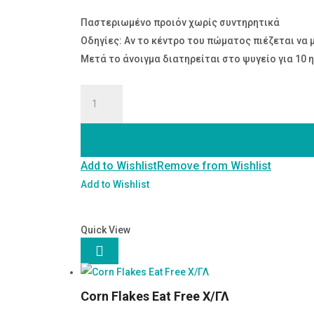
Παστεριωμένο προιόν χωρίς συντηρητικά
Οδηγίες: Αν το κέντρο του πώματος πιέζεται να
Μετά το άνοιγμα διατηρείται στο ψυγείο για 10 
Άλειμμα
Κρέμα
Κάστανο-
Γκότζι
Add to Wishlist
Remove from Wishlist
Μπέρι
ποσότητα
Add to Wishlist
Quick View

Corn Flakes Eat Free Χ/ΓΛ