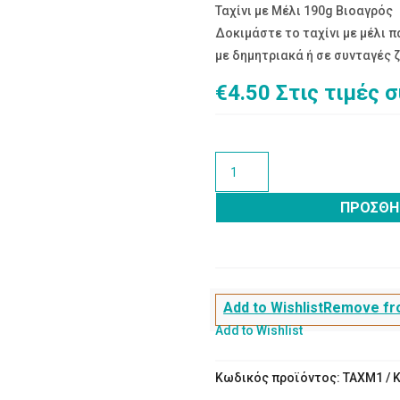
Ταχίνι με Μέλι 190g Βιοαγρός
Δοκιμάστε το ταχίνι με μέλι 
με δημητριακά ή σε συνταγές
€
4.50
Στις τιμές 
ΤΑΧΙΝΙ
ΜΕ
ΜΕΛΙ
ΠΡΟΣΘΉ
ποσότητα
Add to Wishlist
Remove fro
Add to Wishlist
Κωδικός προϊόντος:
ΤΑΧΜ1
Κ