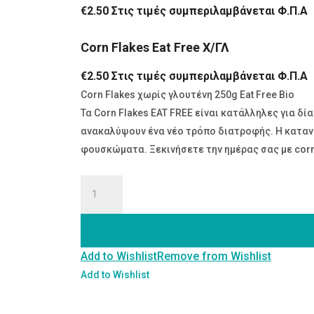
€
2.50
Στις τιμές συμπεριλαμβάνεται Φ.Π.Α
Corn Flakes Eat Free Χ/ΓΛ
€
2.50
Στις τιμές συμπεριλαμβάνεται Φ.Π.Α
Corn Flakes χωρίς γλουτένη 250g Eat Free Bio
Τα Corn Flakes EAT FREE είναι κατάλληλες για δί
ανακαλύψουν ένα νέο τρόπο διατροφής. Η καταν
φουσκώματα. Ξεκινήσετε την ημέρας σας με corn 
Corn
Flakes
Eat
Free
Add to Wishlist
Remove from Wishlist
Χ/
ΓΛ
Add to Wishlist
ποσότητα