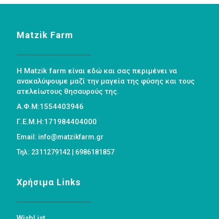
Matzik Farm
Η Matzik farm είναι εδώ και σας περιμένει να
ανακαλύψουμε μαζί την μαγεία της φύσης και τους
ατελείωτους θησαυρούς της.
Α.Φ.Μ:1554403946
Γ.Ε.Μ.Η:171984404000
Email: info@matzikfarm.gr
Τηλ: 2311279142 | 6986181857
Χρήσιμα Links
WishList