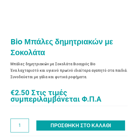
Bio Μπάλες δημητριακών με
Σοκολάτα
Μπάλες δημητριακών με Σοκολάτα Βιοαγρός Bio
Ένα λαχταριστό και υγιεινό πρωϊνό ιδιαίτερα αγαπητό στα παιδιά.
Συνοδεύεται με γάλα και φυτικά ροφήματα.
€
2.50
Στις τιμές
συμπεριλαμβάνεται Φ.Π.Α
Bio
ΠΡΟΣΘΉΚΗ ΣΤΟ ΚΑΛΆΘΙ
Μπάλες
δημητριακών