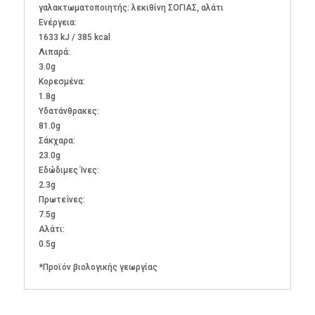
γαλακτωματοποιητής: λεκιθίνη ΣΟΓΙΑΣ, αλάτι
Ενέργεια:
1633 kJ / 385 kcal
Λιπαρά:
3.0g
Kορεσμένα:
1.8g
Υδατάνθρακες:
81.0g
Σάκχαρα:
23.0g
Εδώδιμες Ίνες:
2.3g
Πρωτεΐνες:
7.5g
Αλάτι:
0.5g
*Προϊόν βιολογικής γεωργίας