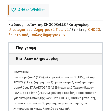
με
Σοκολάτα
Add to Wishlist
ποσότητα
Κωδικός προϊόντος:
CHOCOBALLS
Κατηγορίες:
Uncategorized
,
Δημητριακά
,
Πρωινά
Ετικέτες:
CHOCO
,
δημητριακά
,
μπάλες δημητριακών
Περιγραφή
Επιπλέον πληροφορίες
Συστατικά
αλεύρι ρυζιού* (32%), αλεύρι καλαμποκιού* (18%), αλεύρι
ΣΙΤΟΥ* (18%), ζάχαρη από ζαχαροκάλαμο*, κουβερτούρα
σοκολάτας ΓΑΛΑΚΤΟΣ* (5%) {ζάχαρη από ζαχροκάλαμο*,
ΓΑΛΑ σε σκόνη* (26.99%), βούτυρο κακάο*, κακάο πάστα*,
γαλακτωματοποιητής: λεκιθίνη ΣΟΓΙΑΣ, φυσική βανίλια*},
σιρόπι καλαμποκιού*, χαμηλής περιεκτικότητας σε
λιπαρά σκόνη κακάο*, κακάο σε σκόνη*,