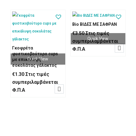
Bio ΒΙΔΕΣ ΜΕ ΣΑΦΡΑΝ
€
3.50
Στις τιμές
Quick View
συμπεριλαμβάνεται

Γκοφρέτα
Φ.Π.Α
φυστικοβούτυρο cups
Quick View
με επικάλυψη
σοκολάτας γάλακτος
€
1.30
Στις τιμές
συμπεριλαμβάνεται

Φ.Π.Α