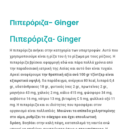
Πιπερόριζα- Ginger
Πιπερόριζα- Ginger
Η πιπερόριζα ανήκει στην κατηγορία των υπερτροφών. Αυτό που
χρησιμοποιούμε είναι η ρίζα του ή το ρίζωμα με τους ρόζους. Η
πιπερόριζα βρίσκει εφαρμογή εδώ και πάρα πολλά χρόνια από
την παραδοσιακή ιατρική της Ασίας και αυτό δεν είναι τυχαίο.
Αρκεί αναφέρουμε
την θρεπτική αξία ανά 100 gr τζίντζερ είναι
εξαιρετικά υψηλή.
Για παράδειγμα, ενέργεια 80 kcal, λιπαρά 0,4
gr., υδατάνθρακες 18 gr., φυτικές ίνες 2 gr., πρωτεΐνες 2 gr.,
μαγνήσιο 43 mg, χαλκός 2 mg, κάλιο 415 mg, φώσφορο 34 mg,
ασβέστιο 16 mg, νάτριο 13 mg, βιταμίνη C 5 mg, φυλλικό οξύ 11
mg. Η πιπερόριζα και οι ιδιότητες που προσφέρει στον
οργανισμό είναι πολλαπλές.
Μειώνει τα επίπεδα χοληστερίνης
στο αίμα, ρυθμίζει το σάκχαρο και έχει επουλωτική
δράση.
Βοηθάει στην καλή πέψη, καταπολεμά τη ναυτία ενώ
μπορεί να απαλύνει συμπτώματα όπως ο
στομαχόπονος
. Η