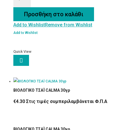
ΤΣΑΪ
CALMA
Προσθήκη στο καλάθι
ΦΑΚΕΛΑΚΙΑ
Add to Wishlist
Remove from Wishlist
ποσότητα
Add to Wishlist
Quick View

ΒΙΟΛΟΓΙΚΟ ΤΣΑΪ CALMA 30γρ
€
4.30
Στις τιμές συμπεριλαμβάνεται Φ.Π.Α
ΒΙΟΛΟΓΙΚΟ ΤΣΑΪ CALMA 30γρ