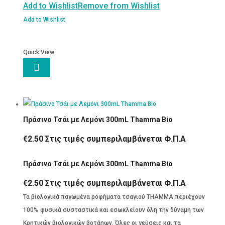
Add to Wishlist
Remove from Wishlist
ποσότητα
Add to Wishlist
Quick View

Πράσινο Τσάι με Λεμόνι 300mL Thamma Bio
€
2.50
Στις τιμές συμπεριλαμβάνεται Φ.Π.Α
Πράσινο Τσάι με Λεμόνι 300mL Thamma Bio
€
2.50
Στις τιμές συμπεριλαμβάνεται Φ.Π.Α
Τα βιολογικά παγωμένα ροφήματα τσαγιού THAMMA περιέχουν
100% φυσικά συσταστικά και εσωκλείουν όλη την δύναμη των
Κρητικών βιολογικών βοτάnων. Όλες οι γεύσεις και τα