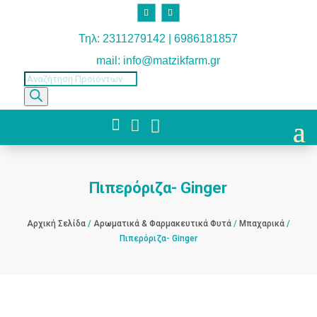
Τηλ: 2311279142 | 6986181857
mail: info@matzikfarm.gr
Products
search



Πιπερόριζα- Ginger
Αρχική Σελίδα
/
Αρωματικά & Φαρμακευτικά Φυτά
/
Μπαχαρικά
/
Πιπερόριζα- Ginger