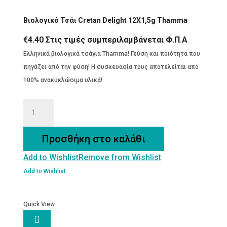
Βιολογικό Τσάι Cretan Delight 12Χ1,5g Thamma
€
4.40
Στις τιμές συμπεριλαμβάνεται Φ.Π.Α
Ελληνικά βιολογικά τσάγια Thamma! Γεύση και ποιότητα που
πηγάζει από την φύση! Η συσκευασία τους αποτελείται από
100% ανακυκλώσιμα υλικά!
Βιολογικό
Τσάι
Cretan
Προσθήκη στο καλάθι
Delight
Add to Wishlist
Remove from Wishlist
12Χ1,5g
Thamma
Add to Wishlist
ποσότητα
Quick View
