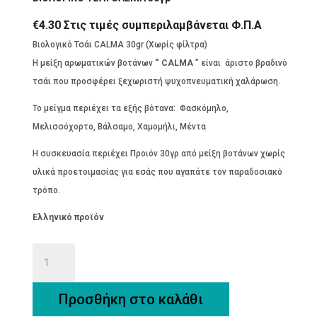
€
4.30
Στις τιμές συμπεριλαμβάνεται Φ.Π.Α
Βιολογικό Τσάι CALMA 30gr (Χωρίς φίλτρα)
H μείξη αρωματικών βοτάνων
“ CALMA
” είναι άριστο βραδινό
τσάι που προσφέρει ξεχωριστή ψυχοπνευματική χαλάρωση.
Το μείγμα περιέχει τα εξής βότανα: Φασκόμηλο,
Μελισσόχορτο, Βάλσαμο, Χαμομήλι, Μέντα
Η συσκευασία περιέχει Προιόν 30γρ από μείξη βοτάνων χωρίς
υλικά προετοιμασίας για εσάς που αγαπάτε τον παραδοσιακό
τρόπο.
Ελληνικό προϊόν
ΒΙΟΛΟΓΙΚΟ
ΤΣΑΪ
CALMA
Προσθήκη στο καλάθι
30γρ