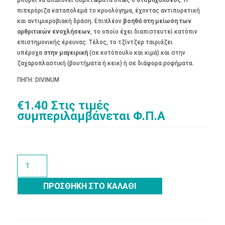
πιπερόριζα καταπολεμά το κρυολόγημα, έχοντας αντιπυρετική
και αντιμικροβιακή δράση. Επιπλέον
βοηθά στη μείωση των
αρθριτικών ενοχλήσεων
, το οποίο έχει διαπιστευτεί κατόπιν
επιστημονικής έρευνας. Τέλος, το τζίντζερ ταιριάζει
υπέροχα
στην μαγειρική
(σε κοτόπουλο και κιμά) και στην
ζαχαροπλαστική (βουτήματα ή κεικ) ή σε διάφορα ροφήματα.
ΠΗΓΗ: DIVINUM
€
1.40
Στις τιμές
συμπεριλαμβάνεται Φ.Π.Α
Πιπερόριζα-
Ginger
ποσότητα
ΠΡΟΣΘΉΚΗ ΣΤΟ ΚΑΛΆΘΙ