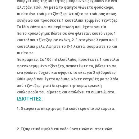
ευεργετικές της ιδιότητες μπορούν να ξεχυθούν σε ένα
φλιτζάνι τσάι. Aν μετά το φαγητό νιώθετε φούσκωμα,
πιείτε ένα τσάι με τζίντζερ. Φτιάξτε το τσάι σας όπως
συνήθως και προσθέστε 1 κουταλάκι τριμμένο τζίντζερ.
Tο ίδιο κάντε και σε περίπτωση που έχετε ναυτία.
Για το κρυολόγημα: Bάλτε σε ένα φλιτζάνι καυτό νερό, 1
κουταλάκι τζίντζερ σε σκόνη, 2-3 σταγόνες λεμόνι και 1
κουταλάκι μέλι. Αφήστε το 3-4 λεπτά, σουρώστε το και
πιείτε το.
Για κράμπες: Σε 100 ml ελαιόλαδο, προσθέστε 1 κουταλιά
φρεσκοτριμμένο τζίντζερ, ανακατέψτε το, βάλτε το σε
ένα γυάλινο δοχείο και αφήστε το εκεί για 2 εβδομάδες.
Kάθε φορά που έχετε κράμπα, κάντε εντριβές με το λάδι
από τζίντζερ, γιατί διεγείρει την περιφερειακή
κυκλοφορία του αίματος και απαλύνει τα συμπτώματα.
ΙΔΙΟΤΗΤΕΣ:
1. Θεωρείται υπερτροφή. Για καλύτερα αποτελέσματα.
2. Εξαιρετικά υψηλά επίπεδα θρεπτικών συστατικών.