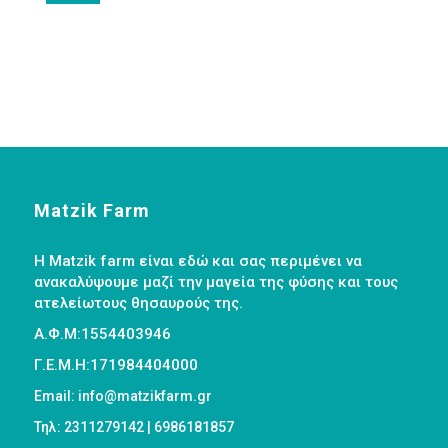
Matzik Farm
Η Matzik farm είναι εδώ και σας περιμένει να
ανακαλύψουμε μαζί την μαγεία της φύσης και τους
ατελείωτους θησαυρούς της.
Α.Φ.Μ:1554403946
Γ.Ε.Μ.Η:171984404000
Email: info@matzikfarm.gr
Τηλ: 2311279142 | 6986181857