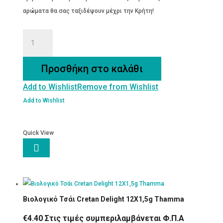
αρώματα θα σας ταξιδέψουν μέχρι την Κρήτη!
Πράσινο
Τσάι
με
Προσθήκη στο καλάθι
Λεμόνι
Add to Wishlist
Remove from Wishlist
300mL
Thamma
Add to Wishlist
Bio
ποσότητα
Quick View

Βιολογικό Τσάι Cretan Delight 12Χ1,5g Thamma
€
4.40
Στις τιμές συμπεριλαμβάνεται Φ.Π.Α