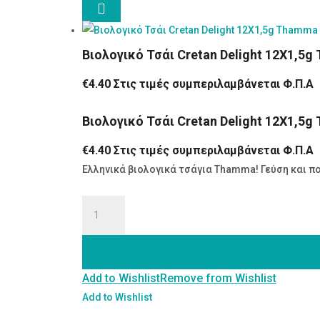

Βιολογικό Τσάι Cretan Delight 12Χ1,5
€
4.40
Στις τιμές συμπεριλαμβάνεται Φ.Π.Α
Βιολογικό Τσάι Cretan Delight 12Χ1,5
€
4.40
Στις τιμές συμπεριλαμβάνεται Φ.Π.Α
Ελληνικά βιολογικά τσάγια Thamma! Γεύση και π
Βιολογικό
Τσάι
Cretan
Delight
Add to Wishlist
Remove from Wishlist
12Χ1,5g
Thamma
Add to Wishlist
ποσότητα