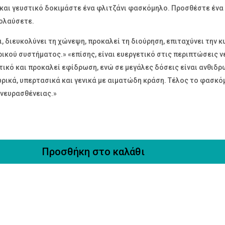
 και γευστικό δοκιμάστε ένα φλιτζάνι φασκόμηλο. Προσθέστε έν
πολαύσετε.
 διευκολύνει τη χώνεψη, προκαλεί τη διούρηση, επιταχύνει την κ
ικού συστήματος.» «επίσης, είναι ευεργετικό στις περιπτώσεις νε
ικό και προκαλεί εφίδρωση, ενώ σε μεγάλες δόσεις είναι ανθιδρωτ
ικά, υπερτασικά και γενικά με αιματώδη κράση. Τέλος το φασκόμ
 νευρασθένειας.»
Προσθήκη στο καλάθι