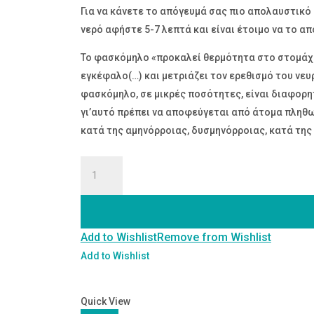
Για να κάνετε το απόγευμά σας πιο απολαυστικό
νερό αφήστε 5-7 λεπτά και είναι έτοιμο να το α
Το φασκόμηλο «προκαλεί θερμότητα στο στομάχι,
εγκέφαλο(…) και μετριάζει τον ερεθισμό του νευρ
φασκόμηλο, σε μικρές ποσότητες, είναι διαφορητ
γι’αυτό πρέπει να αποφεύγεται από άτομα πληθωρ
κατά της αμηνόρροιας, δυσμηνόρροιας, κατά της
ΦΑΣΚΟΜΗΛΟ
ΒΙΟΛΟΓΙΚΟ
ποσότητα
Add to Wishlist
Remove from Wishlist
Add to Wishlist
Quick View