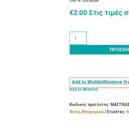
ΠΗΓΗ: DIVINUM
€
2.00
Στις τιμές 
Μαστίχα
σπυρί
ποσότητα
ΠΡΟΣΘΉ
Add to Wishlist
Remove fro
Add to Wishlist
Κωδικός προϊόντος:
ΜΑΣΤΙΧΑ
Φυτά
,
Μπαχαρικά
Ετικέτες:
Μ