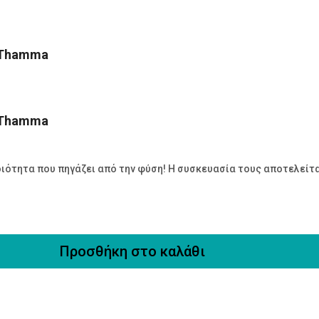
g Thamma
g Thamma
οιότητα που πηγάζει από την φύση! Η συσκευασία τους αποτελείτ
Προσθήκη στο καλάθι