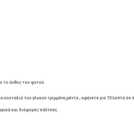
αι το άνθος του φυτού.
α κουταλιά του γλυκού τριμμένη μέντα , αφήνετε για 10 λεπτά σε 
αρικά και διάφορες σάλτσες.