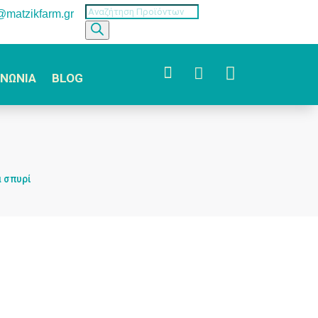
Products
o@matzikfarm.gr
search



ΙΝΩΝΙΑ
BLOG
 σπυρί