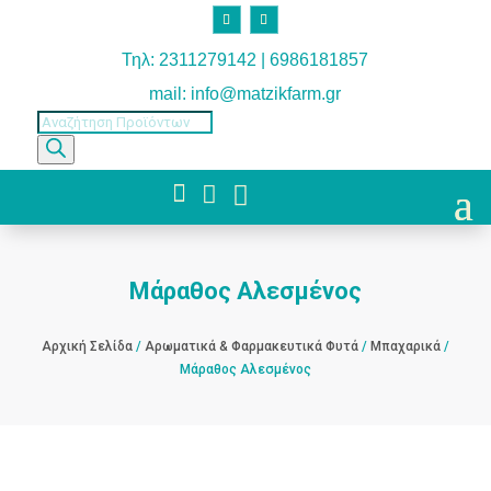
Τηλ: 2311279142 | 6986181857
mail: info@matzikfarm.gr
Products
search



Μάραθος Αλεσμένος
Αρχική Σελίδα
/
Αρωματικά & Φαρμακευτικά Φυτά
/
Μπαχαρικά
/
Μάραθος Αλεσμένος