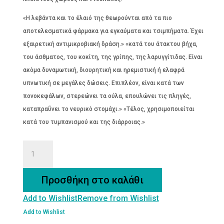
€2.10.
«Η λεβάντα και το έλαιό της θεωρούνται από τα πιο
αποτελεσματικά φάρμακα για εγκαύματα και τσιμπήματα. Έχει
εξαιρετική αντιμικροβιακή δράση.» «κατά του άτακτου βήχα,
του άσθματος, του κοκίτη, της γρίπης, της λαρυγγίτιδας. Είναι
ακόμα δυναμωτική, διουρητική και ηρεμιστική ή ελαφρά
υπνωτική σε μεγάλες δώσεις. Επιπλέον, είναι κατά των
πονοκεφάλων, στερεώνει τα ούλα, επουλώνει τις πληγές,
καταπραΰνει το νευρικό στομάχι.» «Τέλος, χρησιμοποιείται
κατά του τυμπανισμού και της διάρροιας.»
ΛΕΒΑΝΤΑ
ΑΝΘΟΣ
ΒΙΟΛΟΓΙΚΗ
Προσθήκη στο καλάθι
ποσότητα
Add to Wishlist
Remove from Wishlist
Add to Wishlist