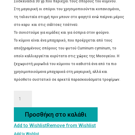
Συσκευασία 30 γρ.που περιέχει τους σπόρους του κύμινου.
Στη μαγειρική οι σπόροι του χρησιμοποιούνται κοπανισμένοι,
τη τελευταία στιγμή πριν μπουν στο φαγητό ενώ παίρνει μέρος
στο καρυ και στις σάλτσες τσάτνεϋ.
Το συνιστούμε για κιμάδες και για όσπρια στον φούρνο.
Το κύμινο είναι ένα μπαχαρικό, που προέρχεται από τους
αποξηραμένους σπόρους του φυτού Cuminum cyminum, το
οποίο καλλιεργείται ευρύτατα στις χώρες της Μεσογείου. Η
ξεχωριστή μυρωδιά του κύμινου το καθιστά ένα από τα πιο
χρησιμοποιούμενα μπαχαρικά στη μαγειρική, αλλά και
πρόσθετο συστατικό σε αρκετά παρασκευάσματα τροφίμων.
ΚΥΜΙΝΟ
Bio
ποσότητα
Προσθήκη στο καλάθι
Add to Wishlist
Remove from Wishlist
Add to Wishlist