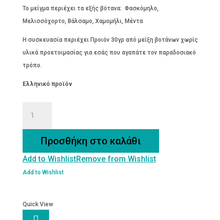
Το μείγμα περιέχει τα εξής βότανα: Φασκόμηλο,
Μελισσόχορτο, Βάλσαμο, Χαμομήλι, Μέντα
Η συσκευασία περιέχει Προιόν 30γρ από μείξη βοτάνων χωρίς
υλικά προετοιμασίας για εσάς που αγαπάτε τον παραδοσιακό
τρόπο.
Ελληνικό προϊόν
ΒΙΟΛΟΓΙΚΟ
ΤΣΑΪ
CALMA
Προσθήκη στο καλάθι
30γρ
Add to Wishlist
Remove from Wishlist
ποσότητα
Add to Wishlist
Quick View
