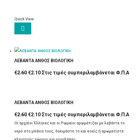
Quick View

ΛΕΒΑΝΤΑ ΑΝΘΟΣ ΒΙΟΛΟΓΙΚΗ
Original
Η
€
2.60
€
2.10
Στις τιμές συμπεριλαμβάνεται Φ.Π.Α
price
τρέχουσα
was:
τιμή
€2.60.
είναι:
ΛΕΒΑΝΤΑ ΑΝΘΟΣ ΒΙΟΛΟΓΙΚΗ
€2.10.
Original
Η
€
2.60
€
2.10
Στις τιμές συμπεριλαμβάνεται Φ.Π.Α
price
τρέχουσα
Οι αρχαίοι Έλληνες και οι Ρωμαίοι αρωμάτιζαν με λεβάντα το
was:
τιμή
νερό στο μπάνιο τους, δοκιμάστε το και εσείς ή αρωματίστε
€2.60.
είναι:
κλειστούς χώρους και ντουλάπες.