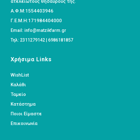
ατελείωτους θησαυρούς της.
Α.Φ.Μ:1554403946
Γ.Ε.Μ.Η:171984404000
Email: info@matzikfarm.gr
Τηλ: 2311279142 | 6986181857
Χρήσιμα Links
WishList
Καλάθι
Ταμείο
Κατάστημα
Ποιοι Είμαστε
Επικοινωνία