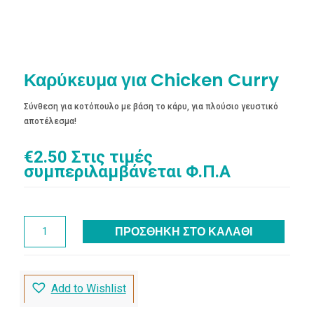
Καρύκευμα για Chicken Curry
Σύνθεση για κοτόπουλο με βάση το κάρυ, για πλούσιο γευστικό
αποτέλεσμα!
€
2.50
Στις τιμές
συμπεριλαμβάνεται Φ.Π.Α
Καρύκευμα
ΠΡΟΣΘΉΚΗ ΣΤΟ ΚΑΛΆΘΙ
για
Chicken
Curry
ποσότητα
Add to Wishlist