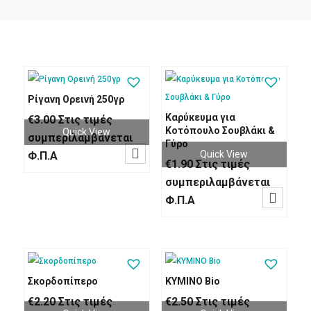
Ρίγανη Ορεινή 250γρ
Καρύκευμα για
€
3.00
Στις τιμές
Κοτόπουλο Σουβλάκι &
Quick View
συμπεριλαμβάνεται
Γύρο

Quick View
Φ.Π.Α
€
1.90
Στις τιμές
συμπεριλαμβάνεται

Φ.Π.Α
Σκορδοπίπερο
ΚΥΜΙΝΟ Bio
€
2.20
Στις τιμές
€
2.50
Στις τιμές