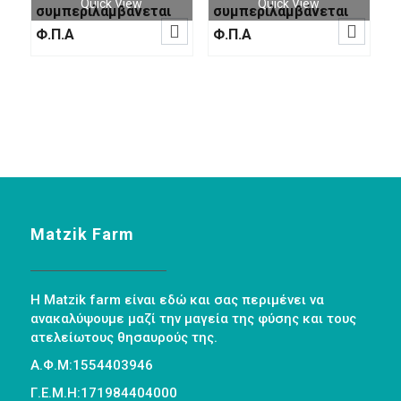
Quick View
Quick View
συμπεριλαμβάνεται
συμπεριλαμβάνεται


Φ.Π.Α
Φ.Π.Α
Matzik Farm
Η Matzik farm είναι εδώ και σας περιμένει να
ανακαλύψουμε μαζί την μαγεία της φύσης και τους
ατελείωτους θησαυρούς της.
Α.Φ.Μ:1554403946
Γ.Ε.Μ.Η:171984404000