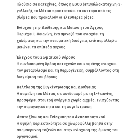
Πλούσιο σε κατεχίνες, όπως η EGCG (επιγαλλοκατεχίνη-3-
γαλλική), το Μάτσα προστατεύει τα κύτταρα από τις
βλάβες που προκαλούν οι ελεύθερες ρίζες.
Ενίσχυση της Διάθεσης και Μείωση του Άγχους
Περιέχει L-θειανίνη, ένα αμινοξύ που ενισχύει τη
χαλάρωση και την πνευματική διαύγεια, ενώ παράλληλα
μειώνει τα επίπεδα άγχους.
Έλεγχος του Σωματικού Βάρους
Η συνδυασμένη δράση κατεχινών και καφεΐνης ενισχύει
τον μεταβολισμό και τη θερμογένεση, συμβάλλοντας στη
διαχείριση του βάρους.
Βελτίωση της Συγκέντρωσης και Διαύγειας
Η καφεΐνη του Μάτσα, σε συνδυασμό με τη L-θειανίνη,
προσφέρει σταθερή ενέργεια χωρίς αιχμές, ενισχύοντας
την παραγωγικότητα και τη συγκέντρωση.
Αποτοξίνωση και Ενίσχυση του Ανοσοποιητικού
Η υψηλή περιεκτικότητα σε χλωροφύλλη βοηθά στην
απομάκρυνση τοξινών και στην ενίσχυση της άμυνας του
οργανισμού.