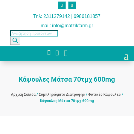
Τηλ: 2311279142 | 6986181857
mail: info@matzikfarm.gr
Products
search



Κάψουλες Μάτσα 70τμχ 600mg
Αρχική Σελίδα
/
Συμπληρώματα Διατροφής
/
Φυτικές Κάψουλες
/
Κάψουλες Μάτσα 70τμχ 600mg