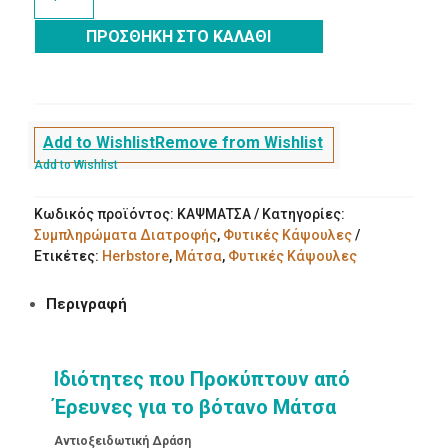
Μάτσα
70τμχ
ΠΡΟΣΘΉΚΗ ΣΤΟ ΚΑΛΆΘΙ
600mg
ποσότητα
Add to Wishlist
Remove from Wishlist
Add to Wishlist
Κωδικός προϊόντος:
ΚΑΨΜΑΤΣΑ
Κατηγορίες:
Συμπληρώματα Διατροφής
,
Φυτικές Κάψουλες
Ετικέτες:
Herbstore
,
Μάτσα
,
Φυτικές Κάψουλες
Περιγραφή
Ιδιότητες που Προκύπτουν από
Έρευνες για το βότανο Μάτσα
Αντιοξειδωτική Δράση