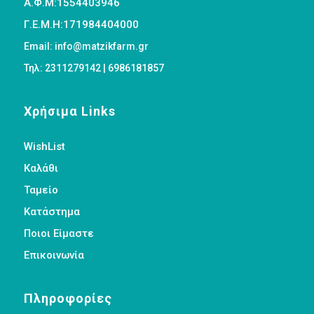
Α.Φ.Μ:1554403946
Γ.Ε.Μ.Η:171984404000
Email: info@matzikfarm.gr
Τηλ: 2311279142 | 6986181857
Χρήσιμα Links
WishList
Καλάθι
Ταμείο
Κατάστημα
Ποιοι Είμαστε
Επικοινωνία
Πληροφορίες