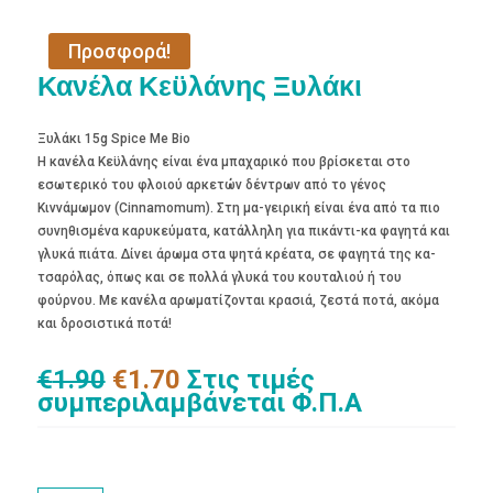
Προσφορά!
Κανέλα Κεϋλάνης Ξυλάκι
Ξυλάκι 15g Spice Me Bio
Η κανέλα Κεϋλάνης είναι ένα μπαχαρικό που βρίσκεται στο
εσωτερικό του φλοιού αρκετών δέντρων από το γένος
Κιννάμωμον (Cinnamomum). Στη μα-γειρική είναι ένα από τα πιο
συνηθισμένα καρυκεύματα, κατάλληλη για πικάντι-κα φαγητά και
γλυκά πιάτα. Δίνει άρωμα στα ψητά κρέατα, σε φαγητά της κα-
τσαρόλας, όπως και σε πολλά γλυκά του κουταλιού ή του
φούρνου. Με κανέλα αρωματίζονται κρασιά, ζεστά ποτά, ακόμα
και δροσιστικά ποτά!
Original
Η
€
1.90
€
1.70
Στις τιμές
price
τρέχουσα
συμπεριλαμβάνεται Φ.Π.Α
was:
τιμή
€1.90.
είναι:
€1.70.