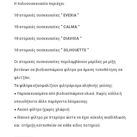
Η πολυσυσκευασία περιέχει :
10
ατομικές συσκευασίες
” EVEXIA ”
10
ατομικές συσκευασίες
” CALMA
“
10
ατομικές συσκευασίες
” DIAVGIA
“
10
ατομικές συσκευασίες
” SILHOUETTE
“
Οι ατομικές συσκευασίες περιλαμβάνουν μερίδες με μίξη
βοτάνων σε βιοδιασπώμενα φίλτρα για άμεση τοποθέτηση σε
φλιτζάνι.
Τα φίλτρα
εξασφαλίζουν φιλτράρισμα αληθινής γεύσης:
● Παρασκευασμένα από βιοδιασπώμενα υλικά. Χωρίς κόλλα ή
οποιοδήποτε άλλο παράγοντα δέσμευσης.
● Λευκό φίλτρο (χωρίς χλώριο).
● Ιδανικό φίλτρο με πτερύγιο ώστε να έχει εύκολη αναδίπλωση
και στήριξη κατευθείαν σε κάθε είδος ποτηριού.