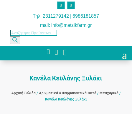
Τηλ: 2311279142 | 6986181857
mail: info@matzikfarm.gr
Products
search



Κανέλα Κεϋλάνης Ξυλάκι
Αρχική Σελίδα
/
Αρωματικά & Φαρμακευτικά Φυτά
/
Μπαχαρικά
/
Κανέλα Κεϋλάνης Ξυλάκι