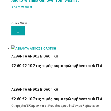
Add to Wishlist
Remove from Wishlist
Add to Wishlist
Quick View

ΛΕΒΑΝΤΑ ΑΝΘΟΣ ΒΙΟΛΟΓΙΚΗ
Original
Η
€
2.60
€
2.10
Στις τιμές συμπεριλαμβάνεται Φ.Π.Α
price
τρέχουσα
was:
τιμή
€2.60.
είναι:
ΛΕΒΑΝΤΑ ΑΝΘΟΣ ΒΙΟΛΟΓΙΚΗ
€2.10.
Original
Η
€
2.60
€
2.10
Στις τιμές συμπεριλαμβάνεται Φ.Π.Α
price
τρέχουσα
Οι αρχαίοι Έλληνες και οι Ρωμαίοι αρωμάτιζαν με λεβάντα το