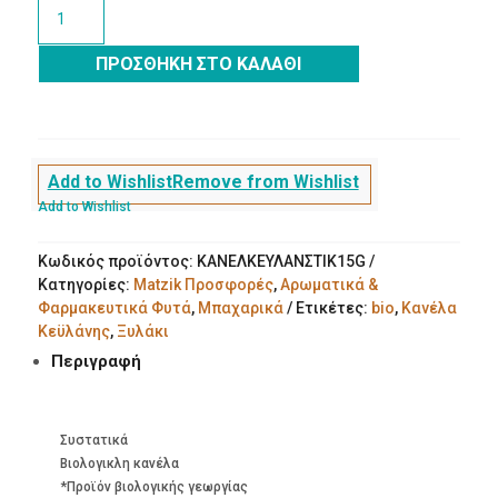
Κανέλα
Κεϋλάνης
Ξυλάκι
ΠΡΟΣΘΉΚΗ ΣΤΟ ΚΑΛΆΘΙ
ποσότητα
Add to Wishlist
Remove from Wishlist
Add to Wishlist
Κωδικός προϊόντος:
ΚΑΝΕΛΚΕΥΛΑΝΣΤΙΚ15G
Κατηγορίες:
Matzik Προσφορές
,
Αρωματικά &
Φαρμακευτικά Φυτά
,
Μπαχαρικά
Ετικέτες:
bio
,
Κανέλα
Κεϋλάνης
,
Ξυλάκι
Περιγραφή
Συστατικά
Βιολογικλη κανέλα
*Προϊόν βιολογικής γεωργίας