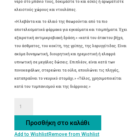
was:
τιμή
νερό στο μπάνιο τους, δοκιμάστε το και εσείς ή αρωματίστε
€2.60.
είναι:
κλειστούς χώρους και ντουλάπες.
€2.10.
«Η λεβάντα και το έλαιό της θεωρούνται από τα πιο
αποτελεσματικά φάρμακα για εγκαύματα και τσιμπήματα. Έχει
εξαιρετική αντιμικροβιακή δράση.» «κατά του άτακτου βήχα,
του άσθματος, του κοκίτη, της γρίπης, της λαρυγγίτιδας. Είναι
ακόμα δυναμωτική, διουρητική και ηρεμιστική ή ελαφρά
υπνωτική σε μεγάλες δώσεις. Επιπλέον, είναι κατά των
πονοκεφάλων, στερεώνει τα ούλα, επουλώνει τις πληγές,
καταπραΰνει το νευρικό στομάχι.» «Τέλος, χρησιμοποιείται
κατά του τυμπανισμού και της διάρροιας.»
ΛΕΒΑΝΤΑ
ΑΝΘΟΣ
ΒΙΟΛΟΓΙΚΗ
Προσθήκη στο καλάθι
ποσότητα
Add to Wishlist
Remove from Wishlist