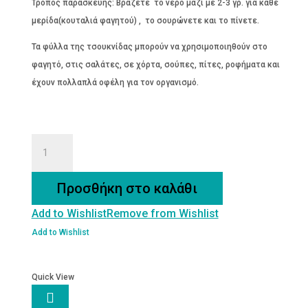
Τρόπος παρασκευής: Βράζετε το νερό μαζί με 2-3 γρ. για κάθε
μερίδα(κουταλιά φαγητού) , το σουρώνετε και το πίνετε.
Τα φύλλα της τσουκνίδας μπορούν να χρησιμοποιηθούν στο
φαγητό, στις σαλάτες, σε χόρτα, σούπες, πίτες, ροφήματα και
έχουν πολλαπλά οφέλη για τον οργανισμό.
ΤΣΟΥΚΝΙΔΑ
ΒΙΟΛΟΓΙΚΗ
ποσότητα
Προσθήκη στο καλάθι
Add to Wishlist
Remove from Wishlist
Add to Wishlist
Quick View
