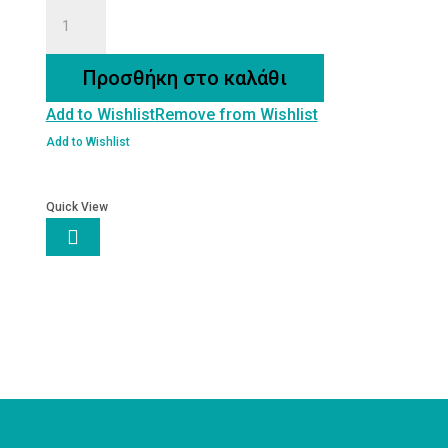
ΠΟΛΥΣΥΣΚΕΥΑΣΙΑ
ΒΙΟΛΟΓΙΚΩΝ
ΒΟΤΑΝΩΝ
Προσθήκη στο καλάθι
ΑΤΟΜΙΚΗ
Add to Wishlist
Remove from Wishlist
ΜΕΡΙΔΑ
ποσότητα
Add to Wishlist
Quick View
