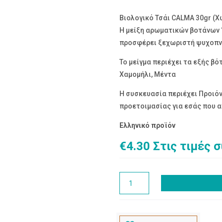
Βιολογικό Τσάι CALMA 30gr (Χ
H μείξη αρωματικών βοτάνων
προσφέρει ξεχωριστή ψυχοπν
Το μείγμα περιέχει τα εξής β
Χαμομήλι, Μέντα
Η συσκευασία περιέχει Προιόν
προετοιμασίας για εσάς που 
Ελληνικό προϊόν
€
4.30
Στις τιμές 
ΒΙΟΛΟΓΙΚΟ
ΤΣΑΪ
CALMA
30γρ