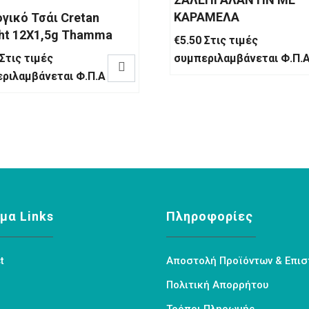
ΚΑΡΑΜΕΛΑ
ογικό Τσάι Cretan
ght 12Χ1,5g Thamma
€
5.50
Στις τιμές
Στις τιμές
συμπεριλαμβάνεται Φ.Π.

ριλαμβάνεται Φ.Π.Α
μα Links
Πληροφορίες
t
Αποστολή Προϊόντων & Επι
Πολιτική Απορρήτου
Τρόποι Πληρωμής