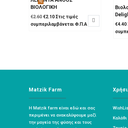
ΒΙΟΛΟΓΙΚΗ
Βιολ
Deli
Original
Η
€
2.60
€
2.10
Στις τιμές

price
τρέχουσα
συμπεριλαμβάνεται Φ.Π.Α
€
4.40
was:
τιμή
συμπε
€2.60.
είναι:
€2.10.
Matzik Farm
Χρήσι
Η Matzik farm είναι εδώ και σας
WishLis
περιμένει να ανακαλύψουμε μαζί
Καλάθι
την μαγεία της φύσης και τους
Ταμείο