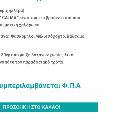
ωρίς φίλτρα)
“ CALMA
” είναι άριστο βραδινό τσάι που
ευματική χαλάρωση.
ότανα: Φασκόμηλο, Μελισσόχορτο, Βάλσαμο,
 30γρ από μείξη βοτάνων χωρίς υλικά
αγαπάτε τον παραδοσιακό τρόπο.
συμπεριλαμβάνεται Φ.Π.Α
ΠΡΟΣΘΉΚΗ ΣΤΟ ΚΑΛΆΘΙ