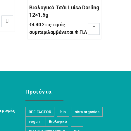
Βιολογικό Τσάι Luisa Darling
12×1.5g

Α
€
4.40
Στις τιμές

συμπεριλαμβάνεται Φ.Π.Α
Προϊόντα
στροφές
BEE FACTOR
bio
sirra organics
vegan
Βιολογικό