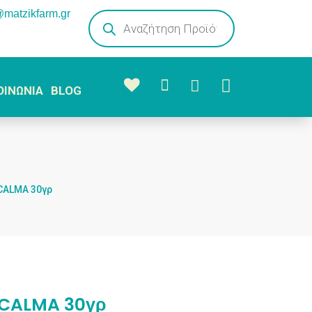
@matzikfarm.gr
Products
search



ΟΙΝΩΝΙΑ
BLOG
 CALMA 30γρ
 CALMA 30γρ