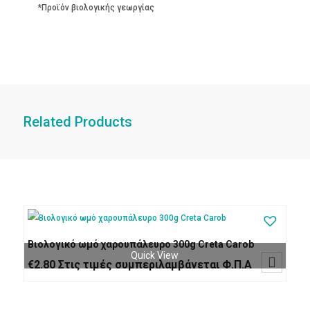
*Προϊόν βιολογικής γεωργίας
Related Products
Βιολογικό ωμό χαρουπάλευρο 300g Creta Carob
Quick View

€
2.80
Στις τιμές συμπεριλαμβάνεται Φ.Π.Α