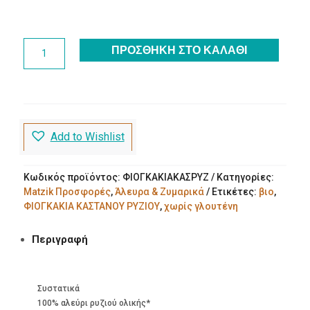
Φιογκάκια
ΠΡΟΣΘΉΚΗ ΣΤΟ ΚΑΛΆΘΙ
Καστανού
Ρυζιού
χωρίς
γλουτένη
Bio
Felicia
Add to Wishlist
ποσότητα
Κωδικός προϊόντος:
ΦΙΟΓΚΑΚΙΑΚΑΣΡΥΖ
Κατηγορίες:
Matzik Προσφορές
,
Άλευρα & Ζυμαρικά
Ετικέτες:
βιο
,
ΦΙΟΓΚΑΚΙΑ ΚΑΣΤΑΝΟΥ ΡΥΖΙΟΥ
,
χωρίς γλουτένη
Περιγραφή
Συστατικά
100% αλεύρι ρυζιού ολικής*