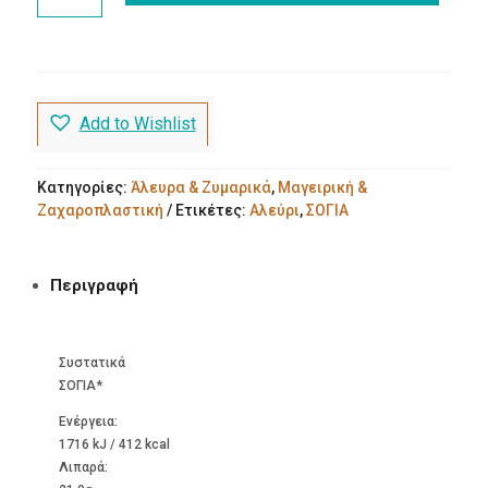
ΣΟΓΙΑΣ
500g
Βιοαγρός
Bio
ποσότητα
Add to Wishlist
Κατηγορίες:
Άλευρα & Ζυμαρικά
,
Μαγειρική &
Ζαχαροπλαστική
Ετικέτες:
Αλεύρι
,
ΣΟΓΙΑ
Περιγραφή
Συστατικά
ΣΟΓΙΑ*
Ενέργεια:
1716 kJ / 412 kcal
Λιπαρά: