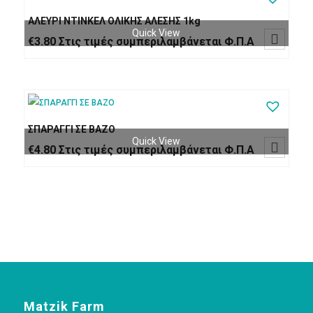
ΑΛΕΥΡΙ ΝΤΙΝΚΕΛ ΟΛΙΚΗΣ ΑΛΕΣΗΣ 1kg
Quick View

€
3.80
Στις τιμές συμπεριλαμβάνεται Φ.Π.Α
ΣΠΑΡΑΓΓΙ ΣΕ ΒΑΖΟ
Quick View

€
4.80
Στις τιμές συμπεριλαμβάνεται Φ.Π.Α
Matzik Farm