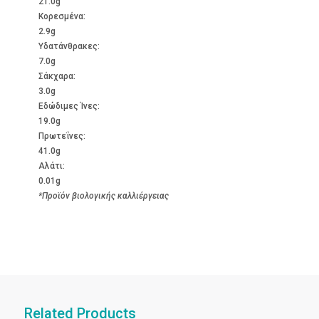
21.0g
Kορεσμένα:
2.9g
Υδατάνθρακες:
7.0g
Σάκχαρα:
3.0g
Εδώδιμες Ίνες:
19.0g
Πρωτεΐνες:
41.0g
Αλάτι:
0.01g
*Προϊόν βιολογικής καλλιέργειας
Related Products