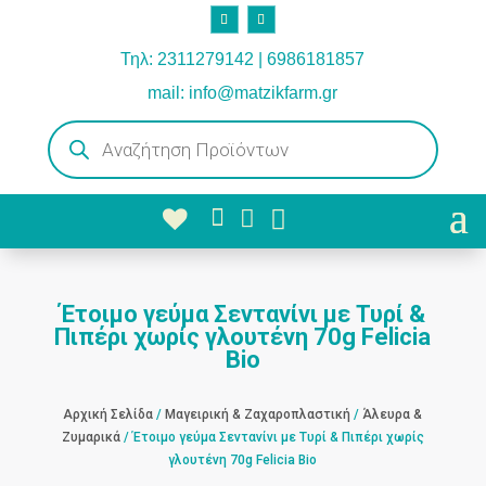
Τηλ: 2311279142 | 6986181857
mail: info@matzikfarm.gr
Products
search



Έτοιμο γεύμα Σεντανίνι με Τυρί &
Πιπέρι χωρίς γλουτένη 70g Felicia
Bio
Αρχική Σελίδα
/
Μαγειρική & Ζαχαροπλαστική
/
Άλευρα &
Ζυμαρικά
/ Έτοιμο γεύμα Σεντανίνι με Τυρί & Πιπέρι χωρίς
γλουτένη 70g Felicia Bio