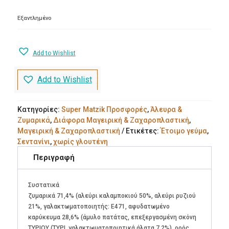
€3.90.
είναι:
€2.90.
Εξαντλημένο
Add to Wishlist
Add to Wishlist
Κατηγορίες:
Super Matzik Προσφορές
,
Άλευρα &
Ζυμαρικά
,
Διάφορα Μαγειρική & Ζαχαροπλαστική
,
Μαγειρική & Ζαχαροπλαστική
Ετικέτες:
Έτοιμο γεύμα
,
Σεντανίνι
,
χωρίς γλουτένη
Περιγραφή
Συστατικά
ζυμαρικά 71,4% (αλεύρι καλαμποκιού 50%, αλεύρι ρυζιού
21%, γαλακτωματοποιητής: Ε471, αφυδατωμένο
καρύκευμα 28,6% (άμυλο πατάτας, επεξεργασμένη σκόνη
ΤΥΡΙΟΥ (ΤΥΡΙ, γαλακτωματοποιητικά άλατα 7,2%), ορός