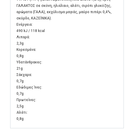
ΓΑΛΑΚΤΟΣ σε σκόνη, ηλιέλαιο, αλάτι, σιρόπι γλυκόζης,
αρώματα (ΓΑΛΑ), εκχύλισμα μαγιάς, μαύρο πιπέρι 0,4%,
σκόρδο, ΚΑΖΕΪΝΙΚΑ).
Ενέργεια:
490 kJ / 118 kcal
Λιπαρά:
2,3g
Kορεσμένα:
0,8g
Υδατάνθρακες:
21g
Σάκχαρα:
0,7g
Εδώδιμες Ίνες:
0,7g
Πρωτεΐνες:
2,5g
Αλάτι:
0,8g