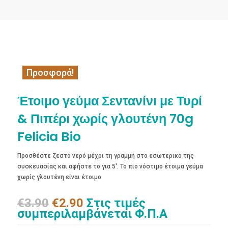
Προσφορά!
Έτοιμο γεύμα Σεντανίνι με Τυρί
& Πιπέρι χωρίς γλουτένη 70g
Felicia Bio
Προσθέστε ζεστό νερό μέχρι τη γραμμή στο εσωτερικό της
συσκευασίας και αφήστε το για 5′. Το πιο νόστιμο έτοιμα γεύμα
χωρίς γλουτένη είναι έτοιμο
Original
Η
€
3.90
€
2.90
Στις τιμές
price
τρέχουσα
συμπεριλαμβάνεται Φ.Π.Α
was:
τιμή