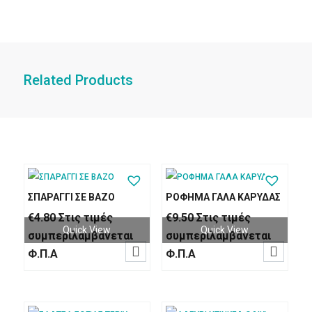
Related Products
ΣΠΑΡΑΓΓΙ ΣΕ ΒΑΖΟ
ΡΟΦΗΜΑ ΓΑΛΑ ΚΑΡΥΔΑΣ
€
4.80
Στις τιμές
€
9.50
Στις τιμές
Quick View
Quick View
συμπεριλαμβάνεται
συμπεριλαμβάνεται


Φ.Π.Α
Φ.Π.Α