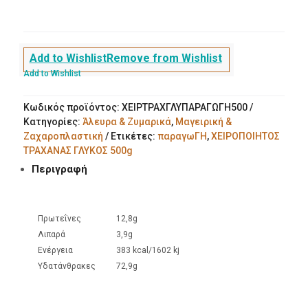
παραγωΓΗ
ποσότητα
Add to Wishlist
Remove from Wishlist
Add to Wishlist
Κωδικός προϊόντος:
ΧΕΙΡΤΡΑΧΓΛΥΠΑΡΑΓΩΓΗ500
Κατηγορίες:
Άλευρα & Ζυμαρικά
,
Μαγειρική &
Ζαχαροπλαστική
Ετικέτες:
παραγωΓΗ
,
ΧΕΙΡΟΠΟΙΗΤΟΣ
ΤΡΑΧΑΝΑΣ ΓΛΥΚΟΣ 500g
Περιγραφή
Πρωτεΐνες
12,8g
Λιπαρά
3,9g
Ενέργεια
383 kcal/1602 kj
Υδατάνθρακες
72,9g