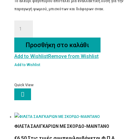
Το αλεύρι φαγόπυρου αποτελεί μια εναλλακτική λύση για την
παραγωγή ψωμιού, μπισκότων και διάφορων σνακ.
ΑΛΕΥΡΙ
ΦΑΓΟΠΥΡΟΥ
ποσότητα
Προσθήκη στο καλάθι
Add to Wishlist
Remove from Wishlist
Add to Wishlist
Quick View

ΦΙΛΕΤΑ ΣΑΛΙΓΚΑΡΙΩΝ ΜΕ ΣΚΟΡΔΟ-ΜΑΙΝΤΑΝΟ
€
6.50
Στις τιμές συμπεριλαμβάνεται Φ.Π.Α