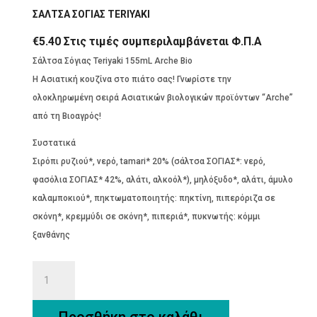
ΣΑΛΤΣΑ ΣΟΓΙΑΣ TERIYAKI
€
5.40
Στις τιμές συμπεριλαμβάνεται Φ.Π.Α
Σάλτσα Σόγιας Teriyaki 155mL Arche Bio
Η Ασιατική κουζίνα στο πιάτο σας! Γνωρίστε την
ολοκληρωμένη σειρά Ασιατικών βιολογικών προϊόντων “Arche”
από τη Βιοαγρός!
Συστατικά
Σιρόπι ρυζιού*, νερό, tamari* 20% (σάλτσα ΣΟΓΙΑΣ*: νερό,
φασόλια ΣΟΓΙΑΣ* 42%, αλάτι, αλκοόλ*), μηλόξυδο*, αλάτι, άμυλο
καλαμποκιού*, πηκτωματοποιητής: πηκτίνη, πιπερόριζα σε
σκόνη*, κρεμμύδι σε σκόνη*, πιπεριά*, πυκνωτής: κόμμι
ξανθάνης
ΣΑΛΤΣΑ
ΣΟΓΙΑΣ
TERIYAKI
Προσθήκη στο καλάθι