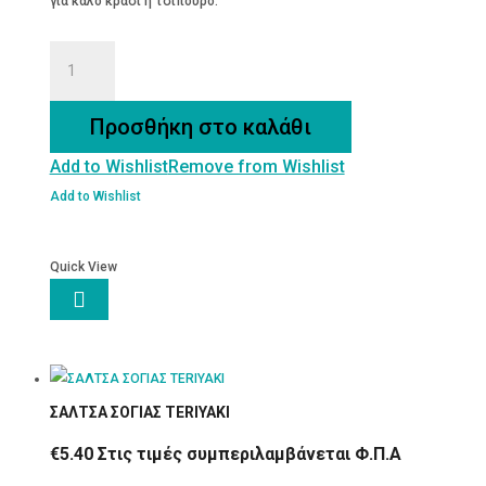
για καλό κρασί ή τσίπουρο.
ΦΙΛΕΤΑ
ΣΑΛΙΓΚΑΡΙΩΝ
ΜΕ
Προσθήκη στο καλάθι
ΣΚΟΡΔΟ-
Add to Wishlist
Remove from Wishlist
ΜΑΙΝΤΑΝΟ
ποσότητα
Add to Wishlist
Quick View

ΣΑΛΤΣΑ ΣΟΓΙΑΣ TERIYAKI
€
5.40
Στις τιμές συμπεριλαμβάνεται Φ.Π.Α