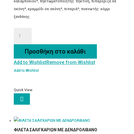
καλαμποκιού*, πηκτωματοποιητής: πηκτίνη, πιπερόριζα σε
σκόνη*, κρεμμύδι σε σκόνη*, πιπεριά*, πυκνωτής: κόμμι
ξανθάνης
ΣΑΛΤΣΑ
ΣΟΓΙΑΣ
TERIYAKI
Προσθήκη στο καλάθι
ποσότητα
Add to Wishlist
Remove from Wishlist
Add to Wishlist
Quick View

ΦΙΛΕΤΑ ΣΑΛΙΓΚΑΡΙΩΝ ΜΕ ΔΕΝΔΡΟΛΙΒΑΝΟ