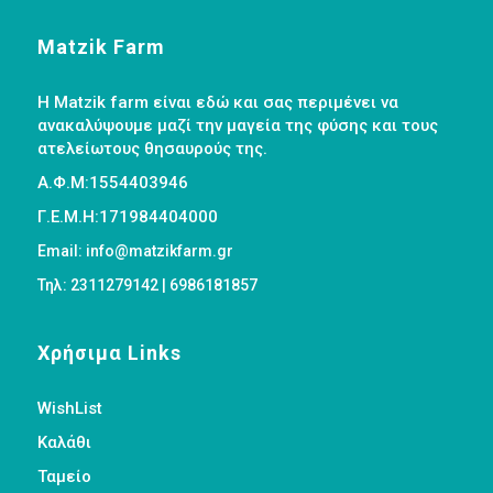
Matzik Farm
Η Matzik farm είναι εδώ και σας περιμένει να
ανακαλύψουμε μαζί την μαγεία της φύσης και τους
ατελείωτους θησαυρούς της.
Α.Φ.Μ:1554403946
Γ.Ε.Μ.Η:171984404000
Email: info@matzikfarm.gr
Τηλ: 2311279142 | 6986181857
Χρήσιμα Links
WishList
Καλάθι
Ταμείο