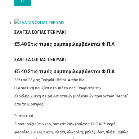

ΣΑΛΤΣΑ ΣΟΓΙΑΣ TERIYAKI
€
5.40
Στις τιμές συμπεριλαμβάνεται Φ.Π.Α
ΣΑΛΤΣΑ ΣΟΓΙΑΣ TERIYAKI
€
5.40
Στις τιμές συμπεριλαμβάνεται Φ.Π.Α
Σάλτσα Σόγιας Teriyaki 155mL Arche Bio
Η Ασιατική κουζίνα στο πιάτο σας! Γνωρίστε την
ολοκληρωμένη σειρά Ασιατικών βιολογικών προϊόντων “Arche”
από τη Βιοαγρός!
Συστατικά
Σιρόπι ρυζιού*, νερό, tamari* 20% (σάλτσα ΣΟΓΙΑΣ*: νερό,
φασόλια ΣΟΓΙΑΣ* 42%, αλάτι, αλκοόλ*), μηλόξυδο*, αλάτι, άμυλο