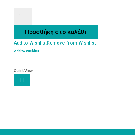
ΦΙΛΕΤΑ
ΣΑΛΙΓΚΑΡΙΩΝ
ΜΕ
Προσθήκη στο καλάθι
ΔΕΝΔΡΟΛΙΒΑΝΟ
Add to Wishlist
Remove from Wishlist
ποσότητα
Add to Wishlist
Quick View
