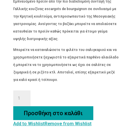
Εμπνευσμένο προϊόν από την πιο διαδεδομένη συνταγή της
Γαλλικής κουζίνας escargots de bourguignon σε συνδυασμό με
την Κρητική κουλτούρα, αντιπροσωπευτικό της Μεσογειακής
γαστρονομίας. Ανοίγοντας το βαζάκι μπορείτε να απολαύσετε
κατευθείαν το προϊόν καθώς πρόκειται για έτοιμο γεύμα
υψηλής διατροφικής αξίας.
Μπορείτε να καταναλώσετε το φιλέτο του σαλιγκαριού και να
χρησιμοποιήσετε ξεχωριστά το εξαιρετικά παρθένο ελαιόλαδο
ή μπορείτε να το χρησιμοποιήσετε ως έχει σε σαλάτες σε
ζυμαρικά ή σε ριζότο κτλ. Αποτελεί, επίσης εξαιρετικό μεζέ
για καλό κρασί ή τσίπουρο.
ΦΙΛΕΤΑ
ΣΑΛΙΓΚΑΡΙΩΝ
ΜΕ
Προσθήκη στο καλάθι
ΣΚΟΡΔΟ-
Add to Wishlist
Remove from Wishlist
ΜΑΙΝΤΑΝΟ