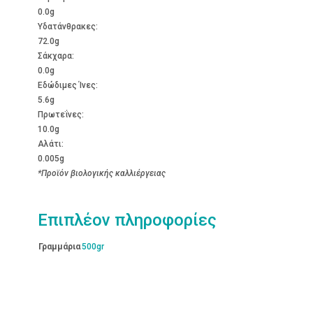
0.0g
Υδατάνθρακες:
72.0g
Σάκχαρα:
0.0g
Εδώδιμες Ίνες:
5.6g
Πρωτεΐνες:
10.0g
Αλάτι:
0.005g
*Προϊόν βιολογικής καλλιέργειας
Επιπλέον πληροφορίες
Γραμμάρια
500gr