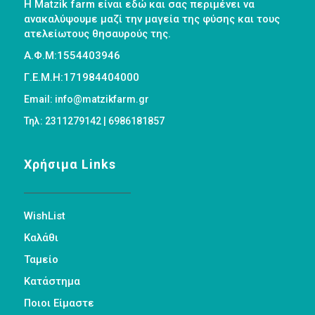
Η Matzik farm είναι εδώ και σας περιμένει να
ανακαλύψουμε μαζί την μαγεία της φύσης και τους
ατελείωτους θησαυρούς της.
Α.Φ.Μ:1554403946
Γ.Ε.Μ.Η:171984404000
Email: info@matzikfarm.gr
Τηλ: 2311279142 | 6986181857
Χρήσιμα Links
WishList
Καλάθι
Ταμείο
Κατάστημα
Ποιοι Είμαστε