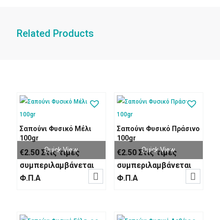
Related Products
Σαπούνι Φυσικό Μέλι
Σαπούνι Φυσικό Πράσινο
100gr
100gr
Quick View
Quick View
€
2.50
Στις τιμές
€
2.50
Στις τιμές
συμπεριλαμβάνεται
συμπεριλαμβάνεται


Φ.Π.Α
Φ.Π.Α