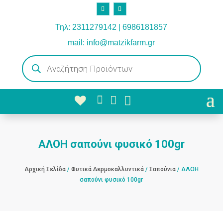
Τηλ: 2311279142 | 6986181857
mail: info@matzikfarm.gr
Products
search



ΑΛΟΗ σαπούνι φυσικό 100gr
Αρχική Σελίδα
/
Φυτικά Δερμοκαλλυντικά
/
Σαπούνια
/ ΑΛΟΗ
σαπούνι φυσικό 100gr