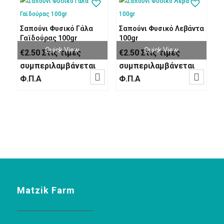
Σαπούνι Φυσικό Γάλα
Σαπούνι Φυσικό Λεβάντα
Γαϊδούρας 100gr
100gr
Quick View
Quick View
€
2.50
Στις τιμές
€
2.50
Στις τιμές
συμπεριλαμβάνεται
συμπεριλαμβάνεται


Φ.Π.Α
Φ.Π.Α
Matzik Farm