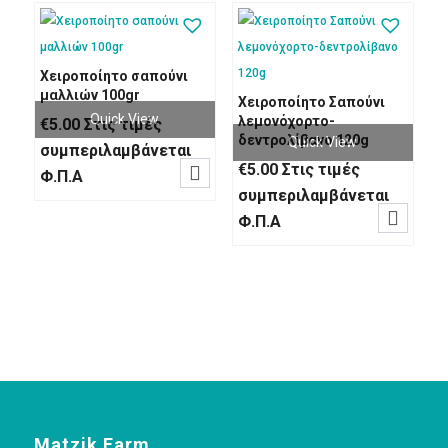
Χειροποίητο σαπούνι
μαλλιών 100gr
Χειροποίητο Σαπούνι
Quick View
λεμονόχορτο-
€
5.00
Στις τιμές
δεντρολίβανο 120g
Quick View
συμπεριλαμβάνεται
€
5.00
Στις τιμές

Φ.Π.Α
συμπεριλαμβάνεται

Φ.Π.Α
Matzik Farm