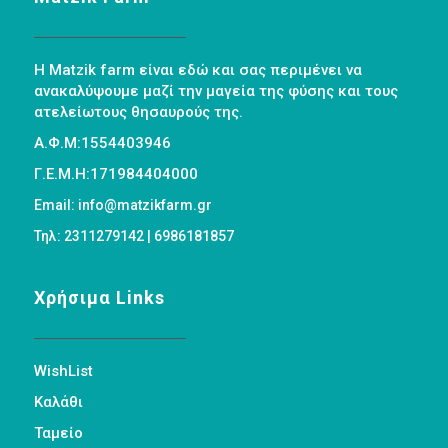
Η Matzik farm είναι εδώ και σας περιμένει να
ανακαλύψουμε μαζί την μαγεία της φύσης και τους
ατελείωτους θησαυρούς της.
Α.Φ.Μ:1554403946
Γ.Ε.Μ.Η:171984404000
Email: info@matzikfarm.gr
Τηλ: 2311279142 | 6986181857
Χρήσιμα Links
WishList
Καλάθι
Ταμείο