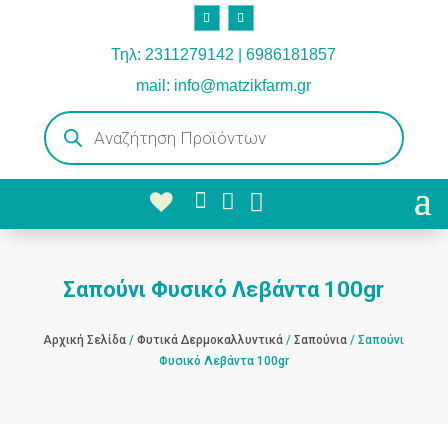
Τηλ: 2311279142 | 6986181857
mail: info@matzikfarm.gr
Products
search



Σαπούνι Φυσικό Λεβάντα 100gr
Αρχική Σελίδα
/
Φυτικά Δερμοκαλλυντικά
/
Σαπούνια
/ Σαπούνι
Φυσικό Λεβάντα 100gr