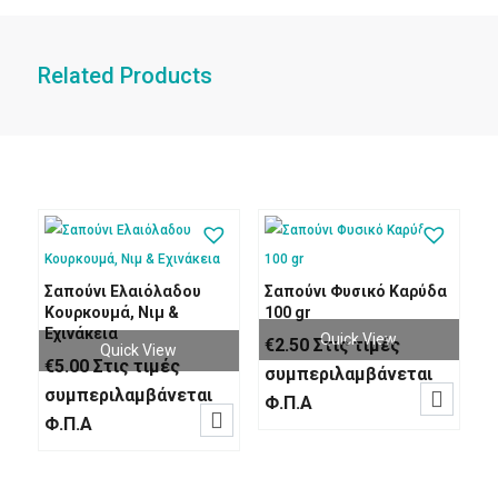
Related Products
Σαπούνι Ελαιόλαδου
Σαπούνι Φυσικό Καρύδα
Κουρκουμά, Νιμ &
100 gr
Εχινάκεια
Quick View
€
2.50
Στις τιμές
Quick View
€
5.00
Στις τιμές
συμπεριλαμβάνεται
συμπεριλαμβάνεται

Φ.Π.Α

Φ.Π.Α