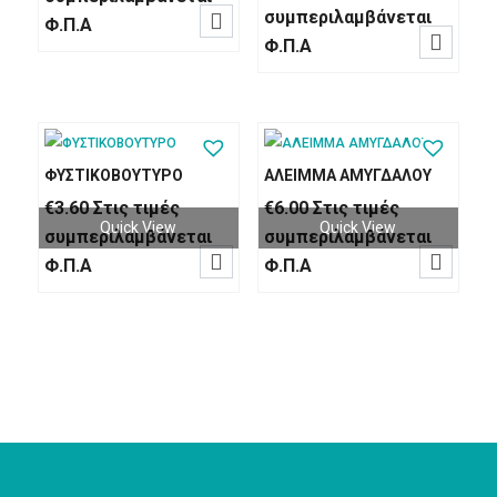
συμπεριλαμβάνεται

Φ.Π.Α

Φ.Π.Α
ΦΥΣΤΙΚΟΒΟΥΤΥΡΟ
ΑΛΕΙΜΜΑ ΑΜΥΓΔΑΛΟΥ
€
3.60
Στις τιμές
€
6.00
Στις τιμές
Quick View
Quick View
συμπεριλαμβάνεται
συμπεριλαμβάνεται


Φ.Π.Α
Φ.Π.Α