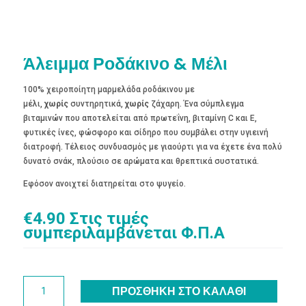
Άλειμμα Ροδάκινο & Μέλι
100% χειροποίητη μαρμελάδα ροδάκινου με
μέλι,
χωρίς
συντηρητικά,
χωρίς
ζάχαρη. Ένα σύμπλεγμα
βιταμινών που αποτελείται από πρωτεΐνη, βιταμίνη C και Ε,
φυτικές ίνες, φώσφορο και σίδηρο που συμβάλει στην υγιεινή
διατροφή. Τέλειος συνδυασμός με γιαούρτι για να έχετε ένα πολύ
δυνατό σνάκ, πλούσιο σε αρώματα και θρεπτικά συστατικά.
Εφόσον ανοιχτεί διατηρείται στο ψυγείο.
€
4.90
Στις τιμές
συμπεριλαμβάνεται Φ.Π.Α
Άλειμμα
ΠΡΟΣΘΉΚΗ ΣΤΟ ΚΑΛΆΘΙ
Ροδάκινο