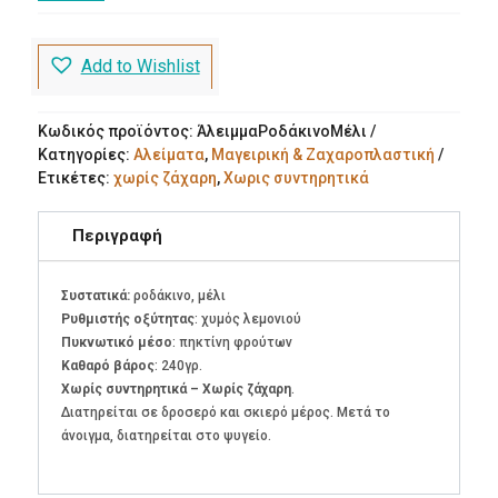
&
Μέλι
ποσότητα
Add to Wishlist
Κωδικός προϊόντος:
ΆλειμμαΡοδάκινοΜέλι
Κατηγορίες:
Αλείματα
,
Μαγειρική & Ζαχαροπλαστική
Ετικέτες:
χωρίς ζάχαρη
,
Χωρις συντηρητικά
Περιγραφή
Συστατικά:
ροδάκινο, μέλι
Ρυθμιστής οξύτητας
: χυμός λεμονιού
Πυκνωτικό μέσο
: πηκτίνη φρούτων
Καθαρό βάρος
: 240γρ.
Χωρίς συντηρητικά – Χωρίς ζάχαρη
.
Διατηρείται σε δροσερό και σκιερό μέρος. Μετά το
άνοιγμα, διατηρείται στο ψυγείο.