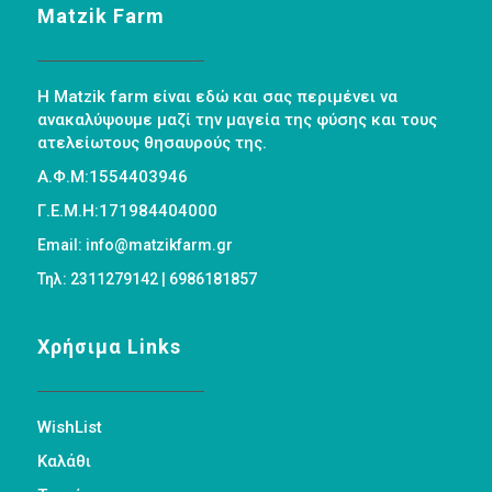
Matzik Farm
Η Matzik farm είναι εδώ και σας περιμένει να
ανακαλύψουμε μαζί την μαγεία της φύσης και τους
ατελείωτους θησαυρούς της.
Α.Φ.Μ:1554403946
Γ.Ε.Μ.Η:171984404000
Email: info@matzikfarm.gr
Τηλ: 2311279142 | 6986181857
Χρήσιμα Links
WishList
Καλάθι