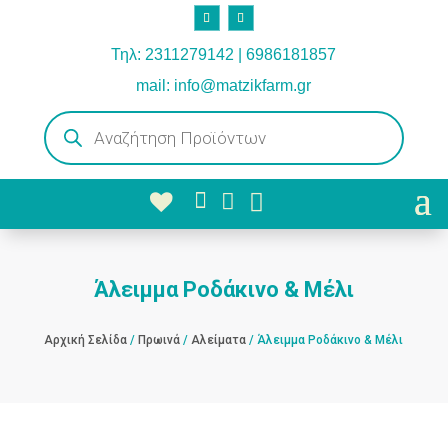
Τηλ: 2311279142 | 6986181857
mail: info@matzikfarm.gr
Products
search



Άλειμμα Ροδάκινο & Μέλι
Αρχική Σελίδα
/
Πρωινά
/
Αλείματα
/ Άλειμμα Ροδάκινο & Μέλι