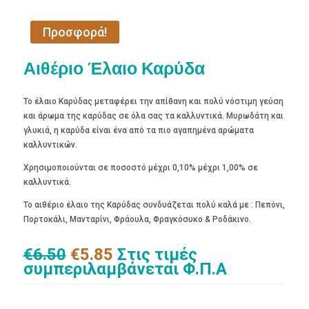
Προσφορά!
Αιθέριο Έλαιο Καρύδα
Το έλαιο Καρύδας μεταφέρει την απίθανη και πολύ νόστιμη γεύση
και άρωμα της καρύδας σε όλα σας τα καλλυντικά. Μυρωδάτη και
γλυκιά, η καρύδα είναι ένα από τα πιο αγαπημένα αρώματα
καλλυντικών.
Χρησιμοποιούνται σε ποσοστό μέχρι 0,10% μέχρι 1,00% σε
καλλυντικά.
Το αιθέριο έλαιο της Καρύδας συνδυάζεται πολύ καλά με : Πεπόνι,
Πορτοκάλι, Μανταρίνι, Φράουλα, Φραγκόσυκο & Ροδάκινο.
Original
Η
€
6.50
€
5.85
Στις τιμές
price
τρέχουσα
συμπεριλαμβάνεται Φ.Π.Α
was:
τιμή
€6.50.
είναι: