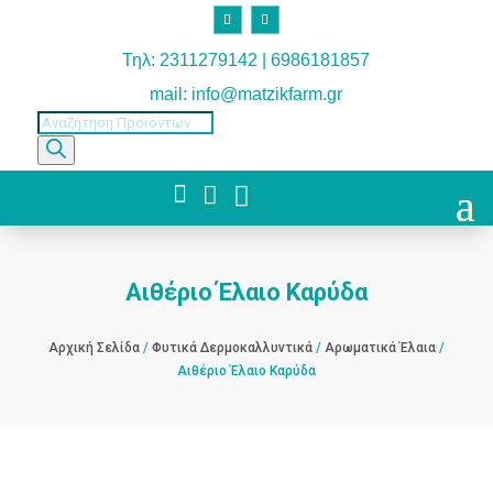
Τηλ: 2311279142 | 6986181857
mail: info@matzikfarm.gr
Products
search



Αιθέριο Έλαιο Καρύδα
Αρχική Σελίδα
/
Φυτικά Δερμοκαλλυντικά
/
Αρωματικά Έλαια
/
Αιθέριο Έλαιο Καρύδα