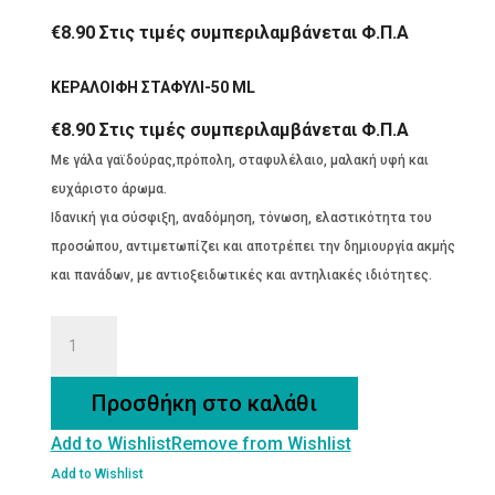
€
8.90
Στις τιμές συμπεριλαμβάνεται Φ.Π.Α
ΚΕΡΑΛΟΙΦΗ ΣΤΑΦΥΛΙ-50 ML
€
8.90
Στις τιμές συμπεριλαμβάνεται Φ.Π.Α
Με γάλα γαϊδούρας,πρόπολη, σταφυλέλαιο, μαλακή υφή και
ευχάριστο άρωμα.
Ιδανική για σύσφιξη, αναδόμηση, τόνωση, ελαστικότητα του
προσώπου, αντιμετωπίζει και αποτρέπει την δημιουργία ακμής
και πανάδων, με αντιοξειδωτικές και αντηλιακές ιδιότητες.
ΚΕΡΑΛΟΙΦΗ
ΣΤΑΦΥΛΙ-50
ML
Προσθήκη στο καλάθι
ποσότητα
Add to Wishlist
Remove from Wishlist
Add to Wishlist