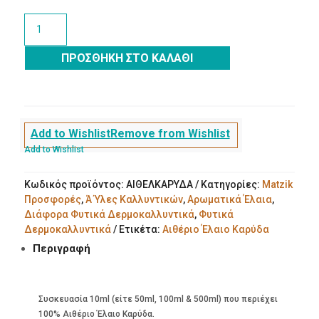
€5.85.
Αιθέριο
Έλαιο
Καρύδα
ΠΡΟΣΘΉΚΗ ΣΤΟ ΚΑΛΆΘΙ
ποσότητα
Add to Wishlist
Remove from Wishlist
Add to Wishlist
Κωδικός προϊόντος:
ΑΙΘΕΛΚΑΡΥΔΑ
Κατηγορίες:
Matzik
Προσφορές
,
Ά Ύλες Καλλυντικών
,
Αρωματικά Έλαια
,
Διάφορα Φυτικά Δερμοκαλλυντικά
,
Φυτικά
Δερμοκαλλυντικά
Ετικέτα:
Αιθέριο Έλαιο Καρύδα
Περιγραφή
Συσκευασία 10ml (είτε 50ml, 100ml & 500ml) που περιέχει
100% Αιθέριο Έλαιο Καρύδα.