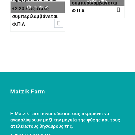
Quick View
συμπεριλαμβάνεται
Quick View
€
2.20
Στις τιμές

Φ.Π.Α
συμπεριλαμβάνεται

Φ.Π.Α
Matzik Farm
Η Matzik farm είναι εδώ και σας περιμένει να
ανακαλύψουμε μαζί την μαγεία της φύσης και τους
ατελείωτους θησαυρούς της.