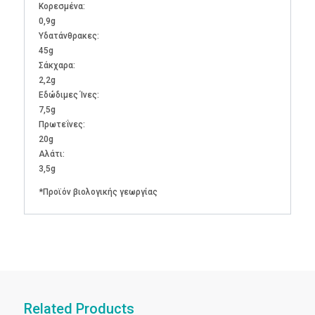
Kορεσμένα:
0,9g
Υδατάνθρακες:
45g
Σάκχαρα:
2,2g
Εδώδιμες Ίνες:
7,5g
Πρωτεΐνες:
20g
Αλάτι:
3,5g
*Προϊόν βιολογικής γεωργίας
Related Products