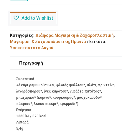
για
Ομελέτα
χωρίς
Add to Wishlist
γλουτένη
43g
ποσότητα
Κατηγορίες:
Διάφορα Μαγειρική & Ζαχαροπλαστική
,
Μαγειρική & Ζαχαροπλαστική
,
Πρωινά
Ετικέτα:
Υποκατάστατο Αυγού
Περιγραφή
Συστατικά
Αλεύρι ρεβυθιού* 84%, φλοιός ψύλλιου*, αλάτι, πρωτεΐνη
λιναρόσπορου*, ίνες καρότου*, νιφάδες πατάτας*,
μπαχαρικά* (κύμινο*, κουρκουμάς*, μοσχοκάρυδο*,
πάπρικα*, λευκό πιπέρι*, κρεμμύδι*).
Ενέργεια:
1350 kJ / 320 kcal
Λιπαρά:
5,4g