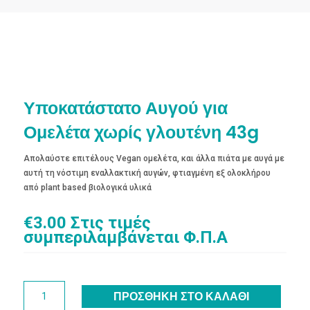
Υποκατάστατο Αυγού για
Ομελέτα χωρίς γλουτένη 43g
Απολαύστε επιτέλους Vegan ομελέτα, και άλλα πιάτα με αυγά με
αυτή τη νόστιμη εναλλακτική αυγών, φτιαγμένη εξ ολοκλήρου
από plant based βιολογικά υλικά
€
3.00
Στις τιμές
συμπεριλαμβάνεται Φ.Π.Α
Υποκατάστατο
ΠΡΟΣΘΉΚΗ ΣΤΟ ΚΑΛΆΘΙ
Αυγού