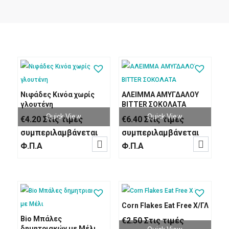
Νιφάδες Κινόα χωρίς
ΑΛΕΙΜΜΑ ΑΜΥΓΔΑΛΟΥ
γλουτένη
BITTER ΣΟΚΟΛΑΤΑ
Quick View
Quick View
€
4.20
Στις τιμές
€
6.40
Στις τιμές
συμπεριλαμβάνεται
συμπεριλαμβάνεται


Φ.Π.Α
Φ.Π.Α
Corn Flakes Eat Free Χ/ΓΛ
Bio Μπάλες
€
2.50
Στις τιμές
δημητριακών με Μέλι