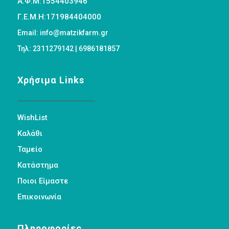
Α.Φ.Μ:1554403946
Γ.Ε.Μ.Η:171984404000
Email: info@matzikfarm.gr
Τηλ: 2311279142 | 6986181857
Χρήσιμα Links
WishList
Καλάθι
Ταμείο
Κατάστημα
Ποιοι Είμαστε
Επικοινωνία
Πληροφορίες