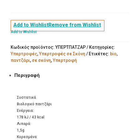
ποσότητα
Add to Wishlist
Remove from Wishlist
Add to Wishlist
Κωδικός προϊόντος:
ΥΠΕΡΤΠΑΤΖΑΡ
Κατηγορίες:
Υπερτροφές
,
Υπερτροφές σε Σκόνη
Ετικέτες:
bio
,
παντζάρι
,
σε σκόνη
,
Υπερτροφή
Περιγραφή
Συστατικά
Βιολογικό παντζάρι
Ενέργεια:
178 kJ / 43 kcal
Λιπαρά:
1,5g
Kορεσμένα: