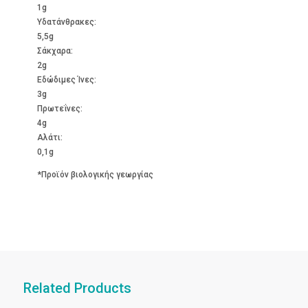
1g
Υδατάνθρακες:
5,5g
Σάκχαρα:
2g
Εδώδιμες Ίνες:
3g
Πρωτεΐνες:
4g
Αλάτι:
0,1g
*Προϊόν βιολογικής γεωργίας
Related Products