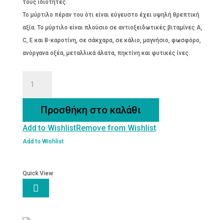
τους ιδιότητες.
Το μύρτιλο πέραν του ότι είναι εύγευστο έχει υψηλή θρεπτική
αξία. Το μύρτιλο είναι πλούσιο σε αντιοξειδωτικές βιταμίνες Α,
C, Ε και Β-καροτίνη, σε σάκχαρα, σε κάλιο, μαγνήσιο, φωσφόρο,
ανόργανα οξέα, μεταλλικά άλατα, πηκτίνη και φυτικές ίνες.
ΜΥΡΤΙΛΟ
ΑΠΟΞΗΡΑΜΕΝΟ
ποσότητα
Προσθήκη στο καλάθι
Add to Wishlist
Remove from Wishlist
Add to Wishlist
Quick View
