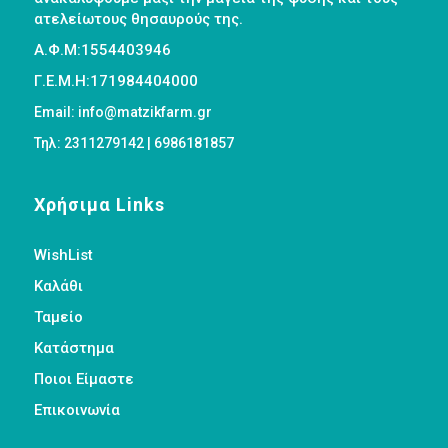
ατελείωτους θησαυρούς της.
Α.Φ.Μ:1554403946
Γ.Ε.Μ.Η:171984404000
Email: info@matzikfarm.gr
Τηλ: 2311279142 | 6986181857
Χρήσιμα Links
WishList
Καλάθι
Ταμείο
Κατάστημα
Ποιοι Είμαστε
Επικοινωνία