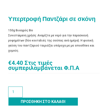
Υπερτροφή Παντζάρι σε σκόνη
150g Βιοαγρός Bio
Συνιστώμενη χρήση: Αναμίξτε με νερό για την παρασκευή
ροφημάτων (δύο κουταλιές της σούπας ανά ημέρα). Η φυσική
γεύση του παντζαριού ταιριάζει υπέροχα με με smoothies και
χυμούς.
€
4.40
Στις τιμές
συμπεριλαμβάνεται Φ.Π.Α
Υπερτροφή
Παντζάρι
σε
ΠΡΟΣΘΉΚΗ ΣΤΟ ΚΑΛΆΘΙ
σκόνη