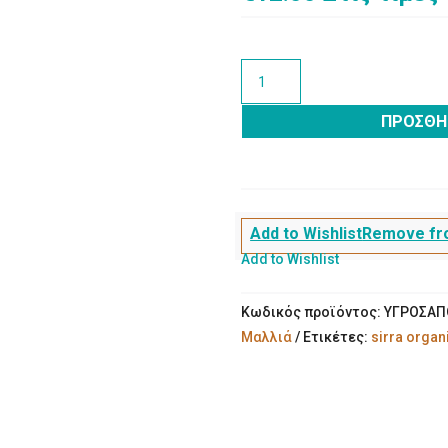
Υγρό
Σαπούνι
honey
ΠΡΟΣΘΉ
love
500ml
ποσότητα
Add to Wishlist
Remove fro
Add to Wishlist
Κωδικός προϊόντος:
ΥΓΡΟΣΑΠ
Μαλλιά
Ετικέτες:
sirra organ