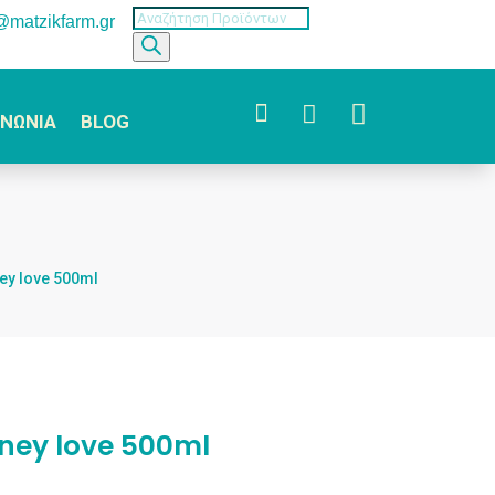
Products
o@matzikfarm.gr
search



ΙΝΩΝΙΑ
BLOG
ey love 500ml
ney love 500ml