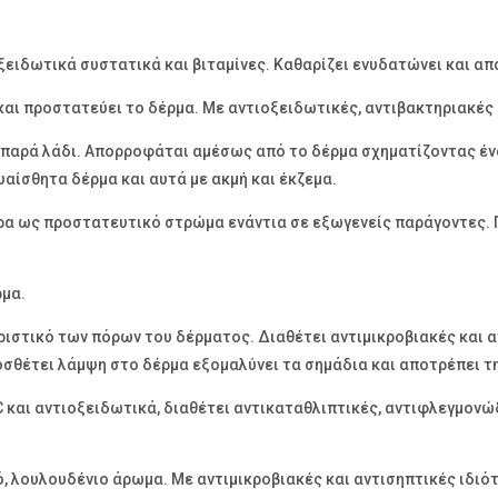
ξειδωτικά συστατικά και βιταμίνες. Καθαρίζει ενυδατώνει και απ
 και προστατεύει το δέρμα. Με αντιοξειδωτικές, αντιβακτηριακές
ρί παρά λάδι. Απορροφάται αμέσως από το δέρμα σχηματίζοντας έ
υαίσθητα δέρμα και αυτά με ακμή και έκζεμα.
δρα ως προστατευτικό στρώμα ενάντια σε εξωγενείς παράγοντες. 
μα.
ιστικό των πόρων του δέρματος. Διαθέτει αντιμικροβιακές και α
οσθέτει λάμψη στο δέρμα εξομαλύνει τα σημάδια και αποτρέπει τη
C και αντιοξειδωτικά, διαθέτει αντικαταθλιπτικές, αντιφλεγμονώ
ό, λουλουδένιο άρωμα. Με αντιμικροβιακές και αντισηπτικές ιδιό