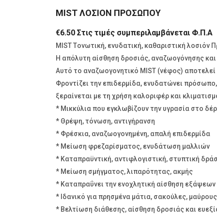
MIST ΛΟΣΙΟΝ ΠΡΟΣΩΠΟΥ
€
6.50
Στις τιμές συμπεριλαμβάνεται Φ.Π.Α
MIST Tονωτική, ενυδατική, καθαριστική λοσιό
Η απόλυτη αίσθηση δροσιάς, αναζωογόνησης και
Αυτό το αναζωογονητικό MIST (νέφος) αποτελεί τ
Φροντίζει την επιδερμίδα, ενυδατώνει πρόσωπο, 
ξεραίνεται με τη χρήση καλοριφέρ και κλιματισμ
* Μικκύλια που εγκλωβίζουν την υγρασία στο δέ
* Θρέψη, τόνωση, αντιγήρανση
* Φρέσκια, αναζωογονημένη, απαλή επιδερμίδα
* Μείωση φρεζαρίσματος, ενυδάτωση μαλλιών
* Καταπραϋντική, αντιφλογιστική, στυπτική δρά
* Μείωση σμήγματος, λιπαρότητας, ακμής
* Καταπραΰνει την ενοχλητική αίσθηση εξάψεων 
* Ιδανικό για πρησμένα μάτια, σακούλες, μαύρου
* Βελτίωση διάθεσης, αίσθηση δροσιάς και ευεξί