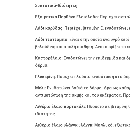
Συστατικά-Ιδιότητες
Εξαιρετικά Παρθένο Ελαιόλαδο:
Περιέχει αντιο
Λάδι καρύδας:
Περιέχει βιταμίνη Ε, ενυδατώνει
Λάδι τζοτζόμπα:
Είναι στην ουσία ένα υγρό κε
βελούδινη και απαλή αίσθηση. Ανακουφίζει τα ε
Καστορέλαιο:
Ενυδατώνει την επιδερμίδα και 
δέρμα.
Γλυκερίνη:
Παρέχει πλούσια ενυδάτωση στο δέρ
Μέλι:
Ενυδατώνει βαθιά το δέρμα. Δρα ως καθαρ
αντιμετώπιση της ακμής και του εκζέματος. Πρ
Αιθέριο έλαιο πορτοκάλι:
Πλούσιο σε βιταμίνη 
ιδιότητες.
Αιθέριο έλαιο υλάνγκ υλάνγκ:
Με γλυκό, εξωτικ