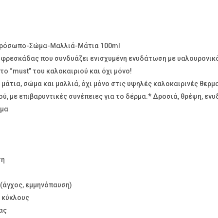
ν Πρόσωπο-Σώμα-Μαλλιά-Μάτια 100ml
 φρεσκάδας που συνδυάζει ενισχυμένη ενυδάτωση με υαλουρονικό,
ο “must” του καλοκαιριού και όχι μόνο!
μάτια, σώμα και μαλλιά, όχι μόνο στις υψηλές καλοκαιρινές θερμ
ού, με επιβαρυντικές συνέπειες για το δέρμα.* Δροσιά, θρέψη, ε
ρμα
ση
(άγχος, εμμηνόπαυση)
ς κύκλους
ας