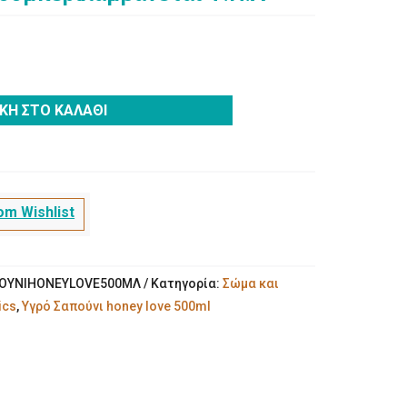
ΚΗ ΣΤΟ ΚΑΛΆΘΙ
m Wishlist
ΟΥΝΙHONEYLOVE500ΜΛ
Κατηγορία:
Σώμα και
ics
,
Υγρό Σαπούνι honey love 500ml