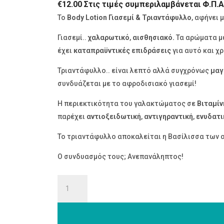
€
12.00
Στις τιμές συμπεριλαμβάνεται Φ.Π.Α
Το
Body Lotion Γιασεμί & Τριαντάφυλλο
, αφήνει
Γιασεμί..
χαλαρωτικό
,
αισθησιακό.
Τα αρώματα με
έχει
καταπραϋντικές επιδράσεις
για αυτό και χ
Τριαντάφυλλο.. είναι λεπτό αλλά συγχρόνως
μαγ
συνδυάζεται με το αφροδισιακό γιασεμί!
Η περιεκτικότητα του γαλακτώματος σε
Βιταμίν
παρέχει
αντιοξειδωτική
,
αντιγηραντική
,
ενυδατι
Το τριαντάφυλλο αποκαλείται η Βασίλισσα των α
Ο συνδυασμός τους; Ανεπανάληπτος!
BODY
LOTION
ΓΙΑΣΕΜΙ
&