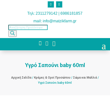
Τηλ: 2311279142 | 6986181857
mail: info@matzikfarm.gr
Products
search



Υγρό Σαπούνι baby 60ml
Αρχική Σελίδα
/
Κρέμες & Οροί Προσώπου
/
Σώμα και Μαλλιά
/
Υγρό Σαπούνι baby 60ml