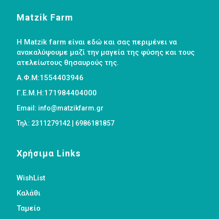
Matzik Farm
Η Matzik farm είναι εδώ και σας περιμένει να
ανακαλύψουμε μαζί την μαγεία της φύσης και τους
ατελείωτους θησαυρούς της.
Α.Φ.Μ:1554403946
Γ.Ε.Μ.Η:171984404000
Email: info@matzikfarm.gr
Τηλ: 2311279142 | 6986181857
Χρήσιμα Links
WishList
Καλάθι
Ταμείο