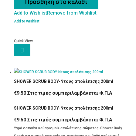
Προσθήκη στο καλάθι
ΛΑΔΙ
Add to Wishlist
Remove from Wishlist
100
ML
Add to Wishlist
ποσότητα
Quick View

SHOWER SCRUB BODY-Nτους απολέπισης 200ml
€
9.50
Στις τιμές συμπεριλαμβάνεται Φ.Π.Α
SHOWER SCRUB BODY-Nτους απολέπισης 200ml
€
9.50
Στις τιμές συμπεριλαμβάνεται Φ.Π.Α
Yγρό σαπούνι καθαρισμού-απολέπισης σώματος-Shower Body