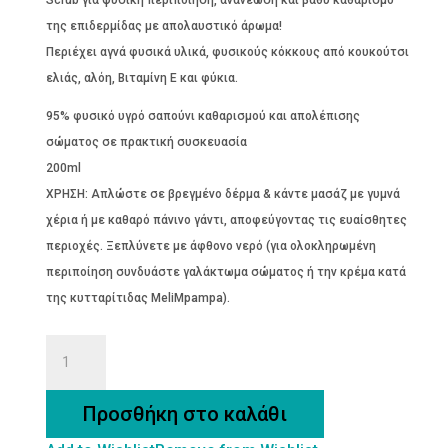
Scrub για φυσική περιποίηση, ανανέωση και βαθύ καθαρισμό
της επιδερμίδας με απολαυστικό άρωμα!
Περιέχει αγνά φυσικά υλικά, φυσικούς κόκκους από κουκούτσι
ελιάς, αλόη, Βιταμίνη Ε και φύκια.
95% φυσικό υγρό σαπούνι καθαρισμού και απολέπισης
σώματος σε πρακτική συσκευασία
200ml
ΧΡΗΣΗ: Απλώστε σε βρεγμένο δέρμα & κάντε μασάζ με γυμνά
χέρια ή με καθαρό πάνινο γάντι, αποφεύγοντας τις ευαίσθητες
περιοχές. Ξεπλύνετε με άφθονο νερό (για ολοκληρωμένη
περιποίηση συνδυάστε γαλάκτωμα σώματος ή την κρέμα κατά
της κυτταρίτιδας MeliMpampa).
SHOWER
SCRUB
BODY-
Προσθήκη στο καλάθι
Nτους