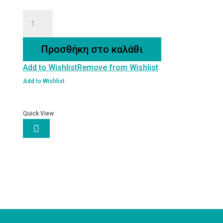
Μάσκα
Προσώπου
και
Προσθήκη στο καλάθι
Σώματος
Add to Wishlist
Remove from Wishlist
από
Ηφαιστειακή
Add to Wishlist
λάβα
Νισύρου
Quick View
ποσότητα
