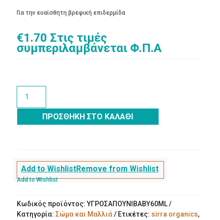
Για την ευαίσθητη βρεφική επιδερμίδα
€
1.70
Στις τιμές
συμπεριλαμβάνεται Φ.Π.Α
Υγρό
Σαπούνι
baby
ΠΡΟΣΘΉΚΗ ΣΤΟ ΚΑΛΆΘΙ
60ml
ποσότητα
Add to Wishlist
Remove from Wishlist
Add to Wishlist
Κωδικός προϊόντος:
ΥΓΡΟΣΑΠΟΥΝΙBABY60ML
Κατηγορία:
Σώμα και Μαλλιά
Ετικέτες:
sirra organics
,