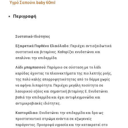
Υγρό Σαπούνι baby 60ml
Περιγραφή
Συστατικά-Ιδιότητες
Εξαιρετικά Παρθένο Ελαιόλαδο:
Περιέχει αντιοξειδωτικά
συστατικά και βιταμίνες. Καθαρίζει ενυδατώνει και
απαλύνει την επιδερμίδα.
Λάδι μπαμπασσού:
Παρόμοιο σε σύσταση με το λάδι
καρύδας έχοντας τα πλεονεκτήματα της πιο λεπτής ροής,
της πολύ καλής απορροφητικότητας από το δέρμα χωρίς
να αφήνει λιπαρότητα. Περιέχει μεγάλη ποσότητα σε
λαουρικού οξέος και σημαντική βιταμίνης Ε. Ενυδατώνει
βαθιά την επιδερμίδα και έχει αντιφλεγμονώδει και
αντιμικροβιακές ιδιότητες.
Καστορέλαιο:
Ενυδατώνει την επιδερμίδα και δρα ως
προστατευτικό στρώμα ενάντια σε εξωγενείς
παράγοντες. Προσροφά υγρασία και την κατακρατεί στο