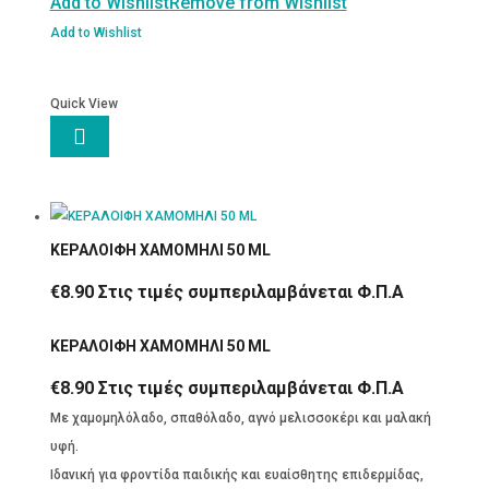
Add to Wishlist
Remove from Wishlist
απολέπισης
200ml
Add to Wishlist
ποσότητα
Quick View

ΚΕΡΑΛΟΙΦΗ ΧΑΜΟΜΗΛΙ 50 ML
€
8.90
Στις τιμές συμπεριλαμβάνεται Φ.Π.Α
ΚΕΡΑΛΟΙΦΗ ΧΑΜΟΜΗΛΙ 50 ML
€
8.90
Στις τιμές συμπεριλαμβάνεται Φ.Π.Α
Με χαμομηλόλαδο, σπαθόλαδο, αγνό μελισσοκέρι και μαλακή
υφή.
Ιδανική για φροντίδα παιδικής και ευαίσθητης επιδερμίδας,