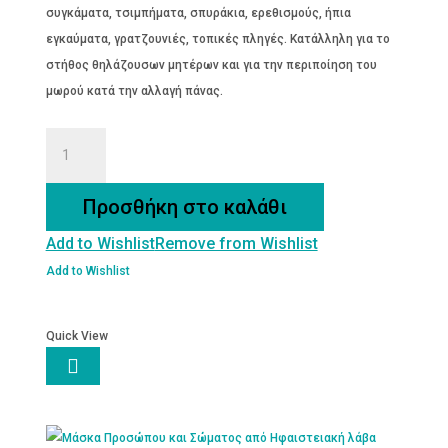
συγκάματα, τσιμπήματα, σπυράκια, ερεθισμούς, ήπια
εγκαύματα, γρατζουνιές, τοπικές πληγές. Κατάλληλη για το
στήθος θηλάζουσων μητέρων και για την περιποίηση του
μωρού κατά την αλλαγή πάνας.
ΚΕΡΑΛΟΙΦΗ
ΧΑΜΟΜΗΛΙ
50
Προσθήκη στο καλάθι
ML
Add to Wishlist
Remove from Wishlist
ποσότητα
Add to Wishlist
Quick View
