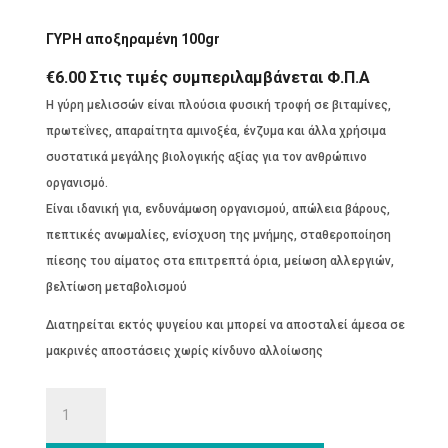
ΓΥΡΗ αποξηραμένη 100gr
€
6.00
Στις τιμές συμπεριλαμβάνεται Φ.Π.Α
Η γύρη μελισσών είναι πλούσια φυσική τροφή σε βιταμίνες,
πρωτεΐνες, απαραίτητα αμινοξέα, ένζυμα και άλλα χρήσιμα
συστατικά μεγάλης βιολογικής αξίας για τον ανθρώπινο
οργανισμό.
Είναι ιδανική για, ενδυνάμωση οργανισμού, απώλεια βάρους,
πεπτικές ανωμαλίες, ενίσχυση της μνήμης, σταθεροποίηση
πίεσης του αίματος στα επιτρεπτά όρια, μείωση αλλεργιών,
βελτίωση μεταβολισμού
Διατηρείται εκτός ψυγείου και μπορεί να αποσταλεί άμεσα σε
μακρινές αποστάσεις χωρίς κίνδυνο αλλοίωσης
ΓΥΡΗ
αποξηραμένη