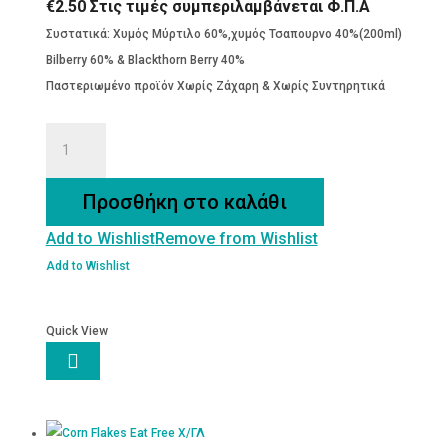
€
2.50
Στις τιμές συμπεριλαμβάνεται Φ.Π.Α
Συστατικά: Χυμός Μύρτιλο 60%,χυμός Τσαπουρνο 40%(200ml)
Bilberry 60% & Blackthorn Berry 40%
Παστεριωμένο προϊόν Χωρίς Ζάχαρη & Χωρίς Συντηρητικά
ΧΥΜΟΣ
ΜΥΡΤΙΛΟ-
ΤΣΑΠΟΥΡΝΟ
Προσθήκη στο καλάθι
ποσότητα
Add to Wishlist
Remove from Wishlist
Add to Wishlist
Quick View
