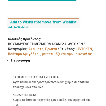
και
άρωμα
κανέλας
220g
Add to Wishlist
Remove from Wishlist
ποσότητα
Add to Wishlist
Κωδικός προϊόντος:
ΒΟΥΤΑΜΥΓΔΠΕΤΙΜΕΖΙΑΡΩΜΑΚΑΝΕΛΑLAVTOKEN
Κατηγορίες:
Αλείματα
,
Πρωινά
Ετικέτες:
LAVTOKEN
,
Βούτυρο Αμυγδάλου
,
με πετιμέζι και άρωμα κανέλας
Περιγραφή
ΒΑΣΙΣΜΕΝΟ ΣΕ ΦΥΤΙΚΑ ΣΥΣΤΑΤΙΚΑ
Αγνά υλικά ολόκληρων πρώτων υλών, χωρίς συστατικά
προερχόμενα από ζώα.
ΚΑΘΑΡΗ ΕΤΙΚΕΤΑ
Χωρίς πρόσθετα, τεχνητές χρωστικές, συντηρητικά και
ΓΤΟ.