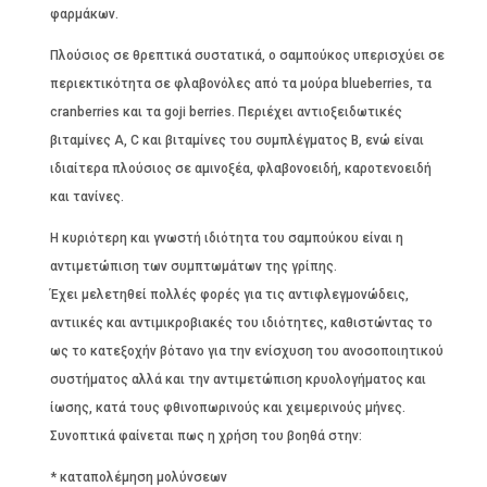
φαρμάκων.
Πλούσιος σε θρεπτικά συστατικά, ο σαμπούκος υπερισχύει σε
περιεκτικότητα σε φλαβονόλες από τα μούρα blueberries, τα
cranberries και τα goji berries. Περιέχει αντιοξειδωτικές
βιταμίνες A, C και βιταμίνες του συμπλέγματος Β, ενώ είναι
ιδιαίτερα πλούσιος σε αμινοξέα, φλαβονοειδή, καροτενοειδή
και τανίνες.
Η κυριότερη και γνωστή ιδιότητα του σαμπούκου είναι η
αντιμετώπιση των συμπτωμάτων της γρίπης.
Έχει μελετηθεί πολλές φορές για τις αντιφλεγμονώδεις,
αντιικές και αντιμικροβιακές του ιδιότητες, καθιστώντας το
ως το κατεξοχήν βότανο για την ενίσχυση του ανοσοποιητικού
συστήματος αλλά και την αντιμετώπιση κρυολογήματος και
ίωσης, κατά τους φθινοπωρινούς και χειμερινούς μήνες.
Συνοπτικά φαίνεται πως η χρήση του βοηθά στην:
* καταπολέμηση μολύνσεων