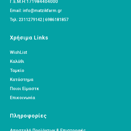
Γ.Ε.Μ.Η:171984404000
Email: info@matzikfarm.gr
Τηλ: 2311279142 | 6986181857
Χρήσιμα Links
WishList
Καλάθι
Ταμείο
Κατάστημα
Ποιοι Είμαστε
Επικοινωνία
Πληροφορίες
Αποστολή Προϊόντων & Επιστροφές