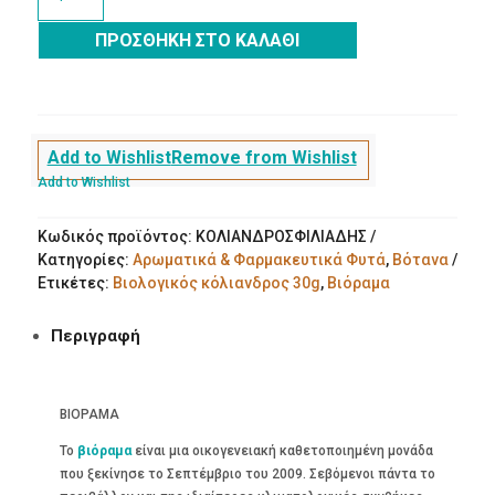
κόλιανδρος
30g
ΠΡΟΣΘΉΚΗ ΣΤΟ ΚΑΛΆΘΙ
ποσότητα
Add to Wishlist
Remove from Wishlist
Add to Wishlist
Κωδικός προϊόντος:
ΚΟΛΙΑΝΔΡΟΣΦΙΛΙΑΔΗΣ
Κατηγορίες:
Αρωματικά & Φαρμακευτικά Φυτά
,
Βότανα
Ετικέτες:
Βιολογικός κόλιανδρος 30g
,
Βιόραμα
Περιγραφή
ΒΙΟΡΑΜΑ
Το
βιόραμα
είναι μια οικογενειακή καθετοποιημένη μονάδα
που ξεκίνησε το Σεπτέμβριο του 2009. Σεβόμενοι πάντα το