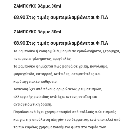
ΖΑΜΠΟΥΚΟ Βάμμα 30ml
€
8.90
Στις τιμές συμπεριλαμβάνεται Φ.Π.Α
ΖΑΜΠΟΥΚΟ Βάμμα 30ml
€
8.90
Στις τιμές συμπεριλαμβάνεται Φ.Π.Α
Το Ζαμπούκο ή κουφοξυλιά, βοηθά σε κρυολογήματα, ξερόβηχα,
πνευμονία, φλεγμονές, αμυγδαλές.
Το Ζαμπούκο φημίζεται πως βοηθά σε γρίπη, πονόλαιμο,
φαρυγγίτιδα, καταρροή, ωτίτιδες, στοματίτιδες και
καρδιαγγειακές παθήσεις.
Ανακουφίζει από πόνους αρθρώσεων, ρευματισμών,
αλλεργικής ρινίτιδας ενώ έχει έντονη αντιϊκή και
αντιοξειδωτική δράση.
Παραδοσιακά έχει χρησιμοποιηθεί από πολλούς πολιτισμούς
και για την επούλωση πληγών του δέρματος, ενώ αποτελεί από
τα πιο ευρέως χρησιμοποιούμενα φυτά στο τομέα των