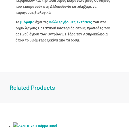
περιβάλλον και της ιδιαίτερες κλιματολογικές συνθήκες
που επικρατούν στη Δ.Μακεδονία καταλήξαμε να
παράγουμε βιολογικά.
Το
βιόραμα
έχει τις
καλλιεργήσιμες εκτάσεις
του στο
Δήμο Άργους Ορεστικού Καστοριάς στους πρόποδες του
ορεινού όγκου των Οντρίων με έδρα την Ασπροκκλησία
όπου το υψόμετρο ξεκίνα από τα 650μ.
Related Products