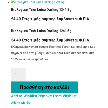
Βιολογικό Τσάι Luisa Darling 12×1.5g
€
4.40
Στις τιμές συμπεριλαμβάνεται Φ.Π.Α
Βιολογικό Τσάι Luisa Darling 12×1.5g
€
4.40
Στις τιμές συμπεριλαμβάνεται Φ.Π.Α
Ελληνικά βιολογικά τσάγια Thamma! Γεύση και ποιότητα που
πηγάζει από την φύση! Η συσκευασία τους αποτελείται από
100% ανακυκλώσιμα υλικά
Βιολογικό
Τσάι
Luisa
Προσθήκη στο καλάθι
Darling
Add to Wishlist
Remove from Wishlist
12x1.5g
ποσότητα
Add to Wishlist