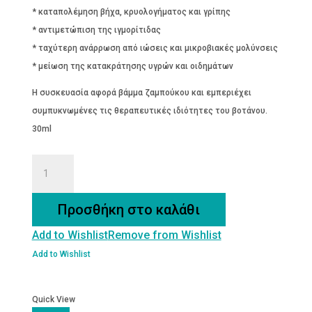
* καταπολέμηση βήχα, κρυολογήματος και γρίπης
* αντιμετώπιση της ιγμορίτιδας
* ταχύτερη ανάρρωση από ιώσεις και μικροβιακές μολύνσεις
* μείωση της κατακράτησης υγρών και οιδημάτων
Η συσκευασία αφορά βάμμα ζαμπούκου και εμπεριέχει
συμπυκνωμένες τις θεραπευτικές ιδιότητες του βοτάνου.
30ml
ΖΑΜΠΟΥΚΟ
Βάμμα
30ml
Προσθήκη στο καλάθι
ποσότητα
Add to Wishlist
Remove from Wishlist
Add to Wishlist
Quick View