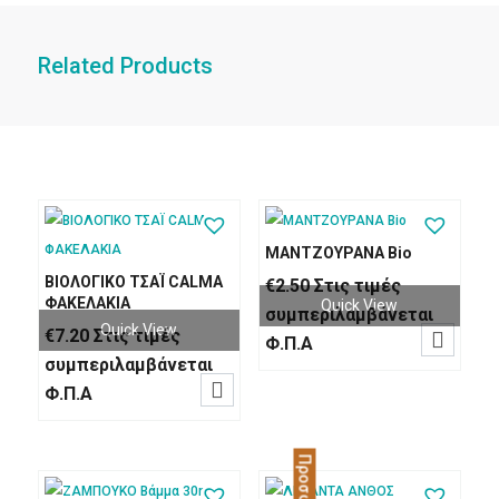
Related Products
ΜΑΝΤΖΟΥΡΑΝΑ Bio
ΒΙΟΛΟΓΙΚΟ ΤΣΑΪ CALMA
€
2.50
Στις τιμές
ΦΑΚΕΛΑΚΙΑ
Quick View
συμπεριλαμβάνεται
Quick View
€
7.20
Στις τιμές

Φ.Π.Α
συμπεριλαμβάνεται

Φ.Π.Α
Προσφορά!