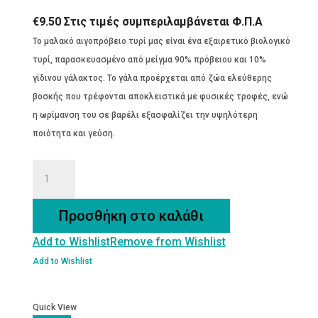
€
9.50
Στις τιμές συμπεριλαμβάνεται Φ.Π.Α
Το μαλακό αιγοπρόβειο τυρί μας είναι ένα εξαιρετικό βιολογικό
τυρί, παρασκευασμένο από μείγμα 90% πρόβειου και 10%
γίδινου γάλακτος. Το γάλα προέρχεται από ζώα ελεύθερης
βοσκής που τρέφονται αποκλειστικά με φυσικές τροφές, ενώ
η ωρίμανση του σε βαρέλι εξασφαλίζει την υψηλότερη
ποιότητα και γεύση.
Βιολογικό
Μαλακό
Αιγοπρόβειο
Προσθήκη στο καλάθι
Τυρί
Add to Wishlist
Remove from Wishlist
Άλμης
450gr
Add to Wishlist
ποσότητα
Quick View