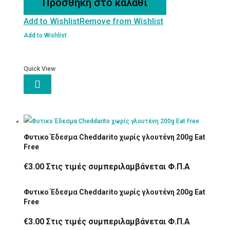
Προσθήκη στο καλάθι
Vanila
Add to Wishlist
Remove from Wishlist
golden
raisin
Add to Wishlist
ποσότητα
Quick View

Φυτικο Έδεσμα Cheddarito χωρίς γλουτένη 200g Eat
Free
€
3.00
Στις τιμές συμπεριλαμβάνεται Φ.Π.Α
Φυτικο Έδεσμα Cheddarito χωρίς γλουτένη 200g Eat
Free
€
3.00
Στις τιμές συμπεριλαμβάνεται Φ.Π.Α