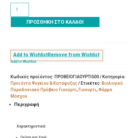
Βιολογικό
Παραδοσιακό
Πρόβειο
ΠΡΟΣΘΉΚΗ ΣΤΟ ΚΑΛΆΘΙ
Γιαούρτι
500gr
ποσότητα
Add to Wishlist
Remove from Wishlist
Add to Wishlist
Κωδικός προϊόντος:
ΠΡΟΒΕΙΟΓΙΑΟΥΡΤΙ500
Κατηγορία:
Προϊόντα Ψυγείου & Κατάψυξης
Ετικέτες:
Βιολογικό
Παραδοσιακό Πρόβειο Γιαούρτι
,
Γιαουρτι
,
Φάρμα
Μόσχου
Περιγραφή
Χαρακτηριστικά:
Γεύση και Υφή: