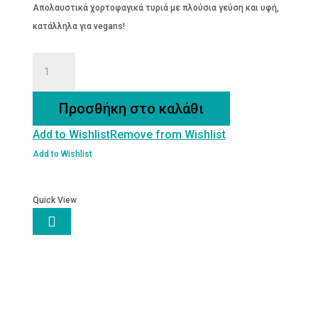
Απολαυστικά χορτοφαγικά τυριά με πλούσια γεύση και υφή,
κατάλληλα για vegans!
Φυτικο
Έδεσμα
Cheddarito
Προσθήκη στο καλάθι
χωρίς
Add to Wishlist
Remove from Wishlist
γλουτένη
200g
Add to Wishlist
Eat
Free
Quick View
ποσότητα
