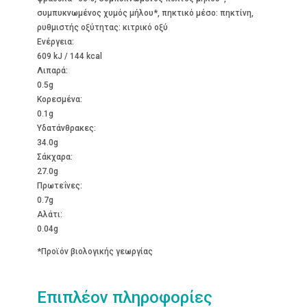
συμπυκνωμένος χυμός μήλου*, πηκτικό μέσο: πηκτίνη,
ρυθμιστής οξύτητας: κιτρικό οξύ
Ενέργεια:
609 kJ / 144 kcal
Λιπαρά:
0.5g
Kορεσμένα:
0.1g
Υδατάνθρακες:
34.0g
Σάκχαρα:
27.0g
Πρωτεΐνες:
0.7g
Αλάτι:
0.04g
*Προϊόν βιολογικής γεωργίας
Επιπλέον πληροφορίες