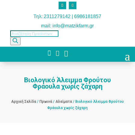
Τηλ: 2311279142 | 6986181857
mail: info@matzikfarm.gr
Products
search



Βιολογικό Άλειμμα Φρούτου
Φράουλα χωρίς ζάχαρη
Αρχική Σελίδα
/
Πρωινά
/
Αλείματα
/ Βιολογικό Άλειμμα Φρούτου
Φράουλα χωρίς ζάχαρη