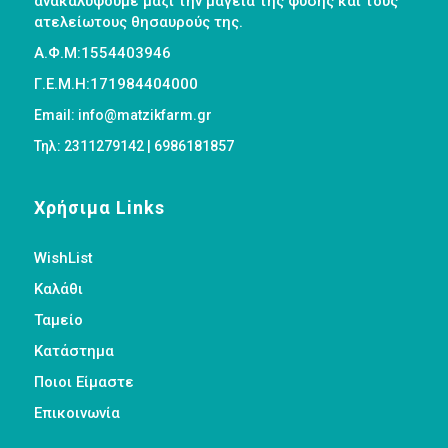
ανακαλύψουμε μαζί την μαγεία της φύσης και τους
ατελείωτους θησαυρούς της.
Α.Φ.Μ:1554403946
Γ.Ε.Μ.Η:171984404000
Email: info@matzikfarm.gr
Τηλ: 2311279142 | 6986181857
Χρήσιμα Links
WishList
Καλάθι
Ταμείο
Κατάστημα
Ποιοι Είμαστε
Επικοινωνία