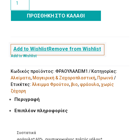
Άλειμμα
Φρούτου
ΠΡΟΣΘΉΚΗ ΣΤΟ ΚΑΛΆΘΙ
Φράουλα
χωρίς
ζάχαρη
ποσότητα
Add to Wishlist
Remove from Wishlist
Add to Wishlist
Κωδικός προϊόντος:
ΦΡΑΟΥΛΑΛΕΙΜ1
Κατηγορίες:
Αλείματα
,
Μαγειρική & Ζαχαροπλαστική
,
Πρωινά
Ετικέτες:
Άλειμμα Φρούτου
,
βιο
,
φράουλα
,
χωρίς
ζάχαρη
Περιγραφή
Επιπλέον πληροφορίες
Συστατικά
φράουλα* 60%, συμπυκνωμένος πολτός μήλου*,