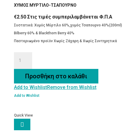
ΧΥΜΟΣ ΜΥΡΤΙΛΟ-ΤΣΑΠΟΥΡΝΟ
€
2.50
Στις τιμές συμπεριλαμβάνεται Φ.Π.Α
Συστατικά: Χυμός Μύρτιλο 60%,χυμός Τσαπουρνο 40%(200ml)
Bilberry 60% & Blackthorn Berry 40%
Παστεριωμένο προϊόν Χωρίς Ζάχαρη & Χωρίς Συντηρητικά
ΧΥΜΟΣ
ΜΥΡΤΙΛΟ-
ΤΣΑΠΟΥΡΝΟ
Προσθήκη στο καλάθι
ποσότητα
Add to Wishlist
Remove from Wishlist
Add to Wishlist
Quick View
