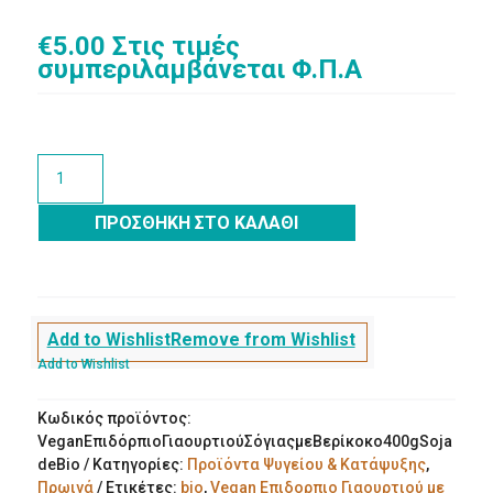
€
5.00
Στις τιμές
συμπεριλαμβάνεται Φ.Π.Α
Vegan
Επιδόρπιο
Γιαουρτιού
ΠΡΟΣΘΉΚΗ ΣΤΟ ΚΑΛΆΘΙ
Σόγιας
με
Βερίκοκο
400g
Sojade
Add to Wishlist
Remove from Wishlist
Bio
Add to Wishlist
ποσότητα
Κωδικός προϊόντος:
VeganΕπιδόρπιοΓιαουρτιούΣόγιαςμεΒερίκοκο400gSoja
deBio
Κατηγορίες:
Προϊόντα Ψυγείου & Κατάψυξης
,
Πρωινά
Ετικέτες:
bio
,
Vegan Επιδορπιο Γιαουρτιού με