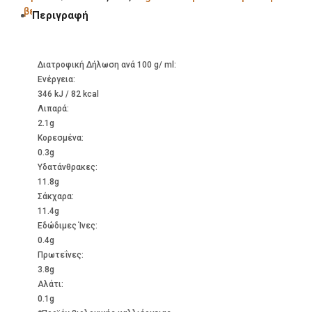
βερίκοκο
Περιγραφή
Διατροφική Δήλωση ανά 100 g/ ml:
Ενέργεια:
346 kJ / 82 kcal
Λιπαρά:
2.1g
Kορεσμένα:
0.3g
Υδατάνθρακες:
11.8g
Σάκχαρα:
11.4g
Εδώδιμες Ίνες:
0.4g
Πρωτεΐνες:
3.8g
Αλάτι:
0.1g