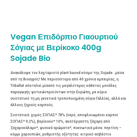
Vegan Επιδόρπιο Γιαουρτιού
Σόγιας με Βερίκοκο 400g
Sojade Bio
Ανακάλυψε τον λαχταριστό plant based κόσμο της Sojade…μέσα
από τη Βιοαγρός! Με περισσότερα από 40 χρόνια εμπειρίας, η
Triballat αποτελεί μίααπό τις μεγαλύτερες κάθετες μονάδες
παραγωγής φυτικώνπροϊόντων στην Ευρώπη, με κύριο
συστατικό τη μη γενετικά τροποποιημένη σόγια Γαλλίας, αλλά και
άλλους ξηρούς καρπούς.
Συστατικά: χυμός ΣΟΓΙΑΣ* 78% (νερό, αποφλοιωμένοι καρποί
ΣΟΓΙΑΣ* 9,2%), βερίκοκο* 10%, ακατέργαστη ζάχαρη από
ζαχαροκάλαμο*, φυσικά αρώματα*, πυκνωτικά μέσα: πηκτίνη –
κόμμι χαρουπιών, ρυθμιστής οξύτητας: κιτρικό ασβέστιο