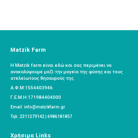
Matzik Farm
Η Matzik farm είναι εδώ και σας περιμένει να
ανακαλύψουμε μαζί την μαγεία της φύσης και τους
ατελείωτους θησαυρούς της.
Α.Φ.Μ:1554403946
Γ.Ε.Μ.Η:171984404000
Email: info@matzikfarm.gr
Τηλ: 2311279142 | 6986181857
Χρήσιμα Links