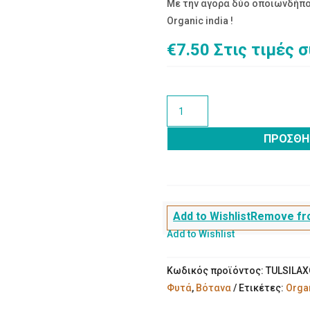
Με την αγορά δύο οποιωνδήποτ
Organic india !
€
7.50
Στις τιμές 
TULSI
LAX
Organic
ΠΡΟΣΘΉ
India
-Καθαρτικό
Τσάι
με
Add to Wishlist
Remove fro
Tulsi
Add to Wishlist
ποσότητα
Κωδικός προϊόντος:
TULSILA
Φυτά
,
Βότανα
Ετικέτες:
Organ