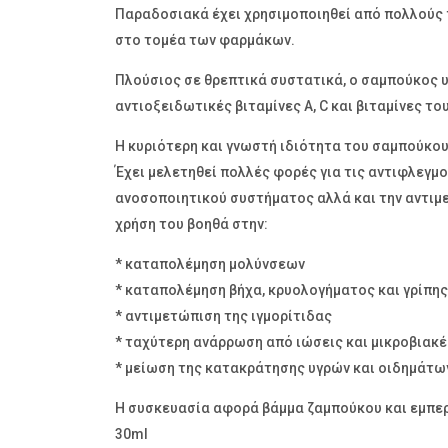
Παραδοσιακά έχει χρησιμοποιηθεί από πολλούς 
στο τομέα των φαρμάκων.
Πλούσιος σε θρεπτικά συστατικά, ο σαμπούκος υπε
αντιοξειδωτικές βιταμίνες A, C και βιταμίνες το
Η κυριότερη και γνωστή ιδιότητα του σαμπούκου
Έχει μελετηθεί πολλές φορές για τις αντιφλεγμο
ανοσοποιητικού συστήματος αλλά και την αντιμε
χρήση του βοηθά στην:
* καταπολέμηση μολύνσεων
* καταπολέμηση βήχα, κρυολογήματος και γρίπης
* αντιμετώπιση της ιγμορίτιδας
* ταχύτερη ανάρρωση από ιώσεις και μικροβιακέ
* μείωση της κατακράτησης υγρών και οιδημάτω
Η συσκευασία αφορά βάμμα ζαμπούκου και εμπερ
30ml