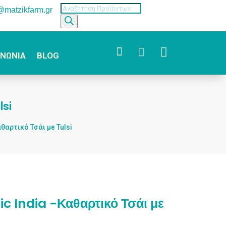
Products
o@matzikfarm.gr
search



ΙΝΩΝΙΑ
BLOG
lsi
αθαρτικό Τσάι με Tulsi
c India -Καθαρτικό Τσάι με