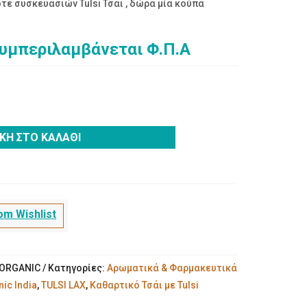
ε συσκευασιών Tulsi Τσάι , δώρα μία κούπα
συμπεριλαμβάνεται Φ.Π.Α
ΚΗ ΣΤΟ ΚΑΛΆΘΙ
m Wishlist
XORGANIC
Κατηγορίες:
Αρωματικά & Φαρμακευτικά
ic India
,
TULSI LAX
,
Καθαρτικό Τσάι με Tulsi