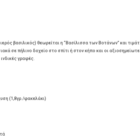
 ο ιερός βασιλικός) θεωρείται η “Βασίλισσα των Βοτάνων” και τιμ
ακά σε πήλινο δοχείο στο σπίτι ή στον κήπο και οι αξιοσημείωτε
 ινδικές γραφές.
υση (1,8γρ./φακελάκι)
πτά