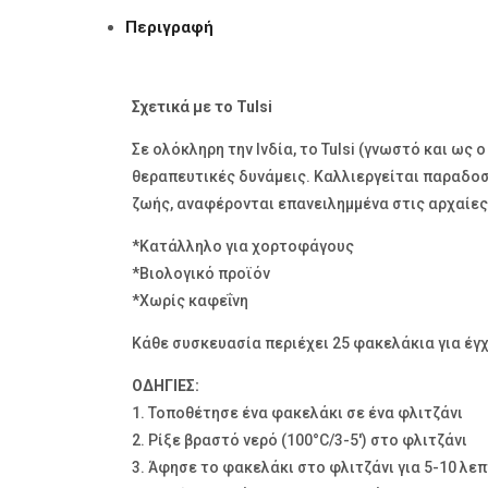
Περιγραφή
Σχετικά με το Tulsi
Σε ολόκληρη την Ινδία, το Tulsi (γνωστό και ως
θεραπευτικές δυνάμεις. Καλλιεργείται παραδοσι
ζωής, αναφέρονται επανειλημμένα στις αρχαίες
*Κατάλληλο για χορτοφάγους
*Βιολογικό προϊόν
*Χωρίς καφεΐνη
Κάθε συσκευασία περιέχει 25 φακελάκια για έγχ
ΟΔΗΓΙΕΣ:
1. Τοποθέτησε ένα φακελάκι σε ένα φλιτζάνι
2. Ρίξε βραστό νερό (100°C/3-5′) στο φλιτζάνι
3. Άφησε το φακελάκι στο φλιτζάνι για 5-10 λε