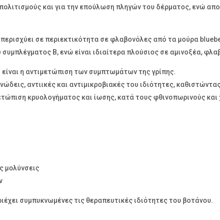
πολιτισμούς και για την επούλωση πληγών του δέρματος, ενώ απ
ρισχύει σε περιεκτικότητα σε φλαβονόλες από τα μούρα blueberrie
υ συμπλέγματος Β, ενώ είναι ιδιαίτερα πλούσιος σε αμινοξέα, φλα
 είναι η αντιμετώπιση των συμπτωμάτων της γρίπης.
νώδεις, αντιικές και αντιμικροβιακές του ιδιότητες, καθιστώντας
τώπιση κρυολογήματος και ίωσης, κατά τους φθινοπωρινούς και χ
ς μολύνσεις
ν
ιέχει συμπυκνωμένες τις θεραπευτικές ιδιότητες του βοτάνου.