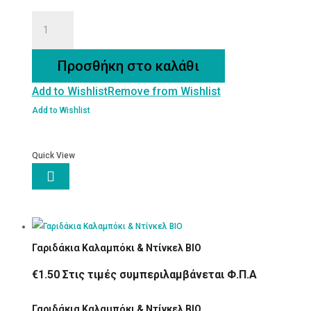
Ζελεδάκια
Φράουλα
χωρίς
Προσθήκη στο καλάθι
ζάχαρη
Add to Wishlist
Remove from Wishlist
&
χωρίς
Add to Wishlist
γλουτένη
ποσότητα
Quick View

Γαριδάκια Καλαμπόκι & Ντίνκελ BIO
€
1.50
Στις τιμές συμπεριλαμβάνεται Φ.Π.Α
Γαριδάκια Καλαμπόκι & Ντίνκελ BIO