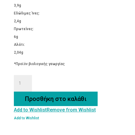
3,9g
Εδώδιμες Ίνες:
2,4g
Πρωτεΐνες:
6g
Αλάτι:
2,04g
*Προϊόν βιολογικής γεωργίας
Γαριδάκια
με
Τυρί
Προσθήκη στο καλάθι
(Tortilla)
Add to Wishlist
Remove from Wishlist
ποσότητα
Add to Wishlist