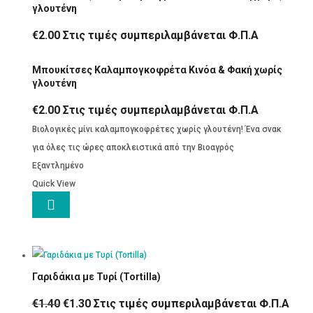
γλουτένη
€
2.00
Στις τιμές συμπεριλαμβάνεται Φ.Π.Α
Μπουκίτσες Καλαμπογκοφρέτα Κινόα & Φακή χωρίς
γλουτένη
€
2.00
Στις τιμές συμπεριλαμβάνεται Φ.Π.Α
Βιολογικές μίνι καλαμπογκοφρέτες χωρίς γλουτένη! Ένα σνακ
για όλες τις ώρες αποκλειστικά από την Βιοαγρός
Εξαντλημένο
Quick View

Γαριδάκια με Τυρί (Tortilla)
Original
Η
€
1.40
€
1.30
Στις τιμές συμπεριλαμβάνεται Φ.Π.Α