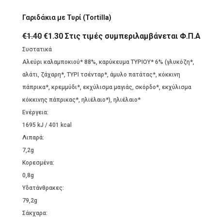
price
τρέχουσα
Γαριδάκια με Τυρί (Tortilla)
was:
τιμή
€1.40.
είναι:
Original
Η
€
1.40
€
1.30
Στις τιμές συμπεριλαμβάνεται Φ.Π.Α
€1.30.
price
τρέχουσα
Συστατικά
was:
τιμή
Αλεύρι καλαμποκιού* 88%, καρύκευμα ΤΥΡΙΟΥ* 6% (γλυκόζη*,
€1.40.
είναι:
αλάτι, ζάχαρη*, ΤΥΡΙ τσένταρ*, άμυλο πατάτας*, κόκκινη
€1.30.
πάπρικα*, κρεμμύδι*, εκχύλισμα μαγιάς, σκόρδο*, εκχύλισμα
κόκκινης πάπρικας*, ηλιέλαιο*), ηλιέλαιο*
Ενέργεια:
1695 kJ / 401 kcal
Λιπαρά:
7,2g
Kορεσμένα:
0,8g
Υδατάνθρακες:
79,2g
Σάκχαρα: