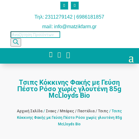
Τηλ: 2311279142 | 6986181857
mail: info@matzikfarm.gr
Products
search



Τσιπς Κόκκινης Φακής με Γεύση
Πέστο Ρόσο χωρίς γλουτένη 85g
McLloyds Bio
Αρχική Σελίδα
/
Σνακς / Μπάρες / Παστέλια / Τσιπς
/ Τσιπς
Κόκκινης Φακής με Γεύση Πέστο Ρόσο χωρίς γλουτένη 85g
McLloyds Bio