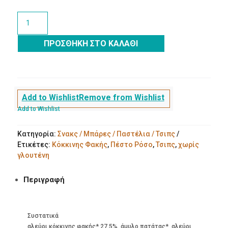
Τσιπς
Κόκκινης
Φακής
ΠΡΟΣΘΉΚΗ ΣΤΟ ΚΑΛΆΘΙ
με
Γεύση
Πέστο
Ρόσο
χωρίς
Add to Wishlist
Remove from Wishlist
γλουτένη
Add to Wishlist
85g
McLloyds
Κατηγορία:
Σνακς / Μπάρες / Παστέλια / Τσιπς
Bio
Ετικέτες:
Κόκκινης Φακής
,
Πέστο Ρόσο
,
Τσιπς
,
χωρίς
ποσότητα
γλουτένη
Περιγραφή
Συστατικά
αλεύρι κόκκινης φακής* 27.5%, άμυλο πατάτας*, αλεύρι