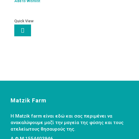
ποσότητα
Add to Wishlist
Quick View

Matzik Farm
Η Matzik farm είναι εδώ και σας περιμένει να
ανακαλύψουμε μαζί την μαγεία της φύσης και τους
ατελείωτους θησαυρούς της.
Α.Φ.Μ:1554403946