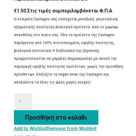
€
1.50
Στις τιμές συμπεριλαμβάνεται Φ.Π.Α
Η εταιρεία Castagno σας υπόσχεται μοναδικά, γευστικά και
εξαιρετικής ποιότητας βιολογικά προϊόντα. Από το χωράφι
απευθείας στο πιάτο σας. Όλα τα προϊόντα της Castagno
παράγονται από 100% πιστοποιημένα, υψηλής ποιότητας,
βιολογικά συστατικά. Η διαδικασία της ξήρανσης
πραγματοποιείται σε χαμηλές θερμοκρασίες με σκοπό την
παραγωγή υψηλής ποιότητας προϊόντων, χωρίς την προσθήκη
πρόσθετων. Επιλέξτε τα vegan σνακ της Castagno και
απολαύστε τα όλες τις ώρες χωρίς ενοχές!
Γαριδάκια
Καλαμπόκι
&
Προσθήκη στο καλάθι
Ντίνκελ
Add to Wishlist
Remove from Wishlist
BIO