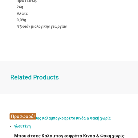
Πρωτεΐνες:
24g
Αλάτι:
0,09g
*Προϊόν βιολογικής γεωργίας
Related Products
Προσφορά!
Προσφορά!
Μπουκίτσες Καλαμπογκοφρέτα Κινόα & Φακή χωρίς