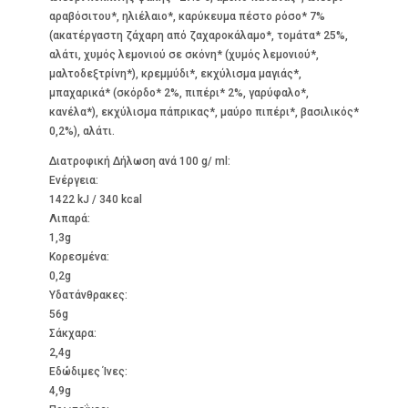
αραβόσιτου*, ηλιέλαιο*, καρύκευμα πέστο ρόσο* 7%
(ακατέργαστη ζάχαρη από ζαχαροκάλαμο*, τομάτα* 25%,
αλάτι, χυμός λεμονιού σε σκόνη* (χυμός λεμονιού*,
μαλτοδεξτρίνη*), κρεμμύδι*, εκχύλισμα μαγιάς*,
μπαχαρικά* (σκόρδο* 2%, πιπέρι* 2%, γαρύφαλο*,
κανέλα*), εκχύλισμα πάπρικας*, μαύρο πιπέρι*, βασιλικός*
0,2%), αλάτι.
Διατροφική Δήλωση ανά 100 g/ ml:
Ενέργεια:
1422 kJ / 340 kcal
Λιπαρά:
1,3g
Kορεσμένα:
0,2g
Υδατάνθρακες:
56g
Σάκχαρα:
2,4g
Εδώδιμες Ίνες:
4,9g