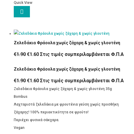
Quick View

Ζελεδάκια Φράουλα χωρίς ζάχαρη & χωρίς γλουτένη
Original
Η
€
1.90
€
1.60
Στις τιμές συμπεριλαμβάνεται Φ.Π.Α
price
τρέχουσα
Ζελεδάκια Φράουλα χωρίς ζάχαρη & χωρίς γλουτένη
was:
τιμή
€1.90.
είναι:
Original
Η
€
1.90
€
1.60
Στις τιμές συμπεριλαμβάνεται Φ.Π.Α
€1.60.
price
τρέχουσα
Ζελεδάκια Φράουλα χωρίς ζάχαρη & χωρίς γλουτένη 35g
was:
τιμή
Bombus
€1.90.
είναι:
Λαχταριστά ζελεδάκια με φρουτένια γεύση χωρίς προσθήκη
€1.60.
ζάχαρης! 100% περιεκτικότητα σε φρούτο!
Περιέχει φυσικά σάκχαρα.
Vegan