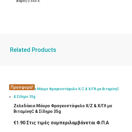
Βάρος
0.444 κ.
Related Products
Προσφορά!
Προσφορά!
Ζελεδάκια Μάυρο Φραγκοστάφυλο Χ/Ζ & Χ/ΓΛ με
ΒιταμίνηC & Σίδηρο 35g
€
1.90
Στις τιμές συμπεριλαμβάνεται Φ.Π.Α