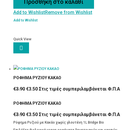
Προσθήκη στο καλάθι
χωρίς
Add to Wishlist
Remove from Wishlist
ζάχαρη
1L
Add to Wishlist
The
Bridge
Quick View
Bio

ποσότητα
ΡΟΦΗΜΑ ΡΥΖΙΟΥ ΚΑΚΑΟ
Original
Η
€
3.90
€
3.50
Στις τιμές συμπεριλαμβάνεται Φ.Π.Α
price
τρέχουσα
ΡΟΦΗΜΑ ΡΥΖΙΟΥ ΚΑΚΑΟ
was:
τιμή
€3.90.
είναι:
Original
Η
€
3.90
€
3.50
Στις τιμές συμπεριλαμβάνεται Φ.Π.Α
€3.50.
price
τρέχουσα
Ρόφημα Ρυζιού με Κακάο χωρίς γλουτένη 1L Bridge Bio
was:
τιμή