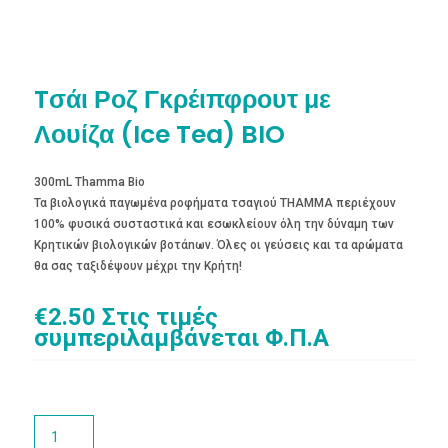
Tσάι Ροζ Γκρέιπφρουτ με
Λουίζα (Ice Tea) BIO
300mL Thamma Bio
Τα βιολογικά παγωμένα ροφήματα τσαγιού THAMMA περιέχουν
100% φυσικά συσταστικά και εσωκλείουν όλη την δύναμη των
Κρητικών βιολογικών βοτάnων. Όλες οι γεύσεις και τα αρώματα
θα σας ταξιδέψουν μέχρι την Κρήτη!
€
2.50
Στις τιμές
συμπεριλαμβάνεται Φ.Π.Α
Tσάι
Ροζ