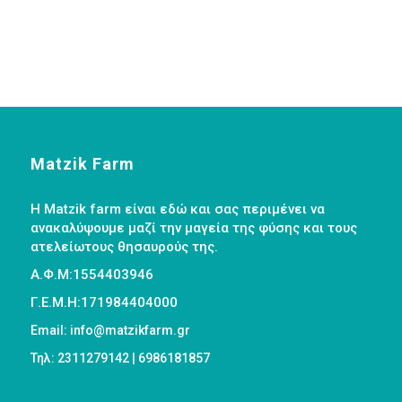
Matzik Farm
Η Matzik farm είναι εδώ και σας περιμένει να
ανακαλύψουμε μαζί την μαγεία της φύσης και τους
ατελείωτους θησαυρούς της.
Α.Φ.Μ:1554403946
Γ.Ε.Μ.Η:171984404000
Email: info@matzikfarm.gr
Τηλ: 2311279142 | 6986181857