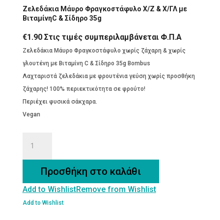
Ζελεδάκια Μάυρο Φραγκοστάφυλο Χ/Ζ & Χ/ΓΛ με
ΒιταμίνηC & Σίδηρο 35g
€
1.90
Στις τιμές συμπεριλαμβάνεται Φ.Π.Α
Ζελεδάκια Μάυρο Φραγκοστάφυλο χωρίς ζάχαρη & χωρίς
γλουτένη με Βιταμίνη C & Σίδηρο 35g Bombus
Λαχταριστά ζελεδάκια με φρουτένια γεύση χωρίς προσθήκη
ζάχαρης! 100% περιεκτικότητα σε φρούτο!
Περιέχει φυσικά σάκχαρα.
Vegan
Ζελεδάκια
Μάυρο
Φραγκοστάφυλο
Προσθήκη στο καλάθι
Χ/
Add to Wishlist
Remove from Wishlist
Ζ
&
Add to Wishlist
Χ/