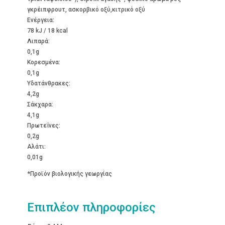
γκρέιπφρουτ, ασκορβικό οξύ,κιτρικό οξύ
Ενέργεια:
78 kJ / 18 kcal
Λιπαρά:
0,1g
Kορεσμένα:
0,1g
Υδατάνθρακες:
4,2g
Σάκχαρα:
4,1g
Πρωτεΐνες:
0,2g
Αλάτι:
0,01g
*Προϊόν βιολογικής γεωργίας
Επιπλέον πληροφορίες