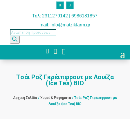
Τηλ: 2311279142 | 6986181857
mail: info@matzikfarm.gr
Products
search



Tσάι Ροζ Γκρέιπφρουτ με Λουίζα
(Ice Tea) BIO
Αρχική Σελίδα
/
Χυμοί & Ροφήματα
/ Tσάι Ροζ Γκρέιπφρουτ με
Λουίζα (Ice Tea) BIO