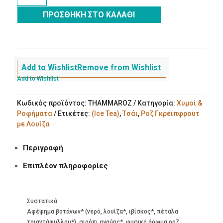
Γκρέιπφρουτ
ΠΡΟΣΘΉΚΗ ΣΤΟ ΚΑΛΆΘΙ
με
Λουίζα
(Ice
Tea)
BIO
Add to Wishlist
Remove from Wishlist
ποσότητα
Add to Wishlist
Κωδικός προϊόντος:
THAMMAROZ
Κατηγορία:
Χυμοί &
Ροφήματα
Ετικέτες:
(Ice Tea)
,
Tσάι
,
Ροζ Γκρέιπφρουτ
με Λουίζα
Περιγραφή
Επιπλέον πληροφορίες
Συστατικά
Αφέψημα βοτάνων* (νερό, λουίζα*, ιβίσκος*, πέταλα
τριαντάφυλλου*), σιρόπι αγαύης*, φυσικό άρωμα ροζ