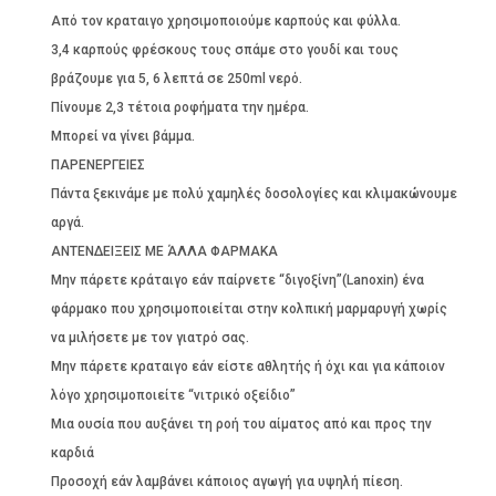
Από τον κραταιγο χρησιμοποιούμε καρπούς και φύλλα.
3,4 καρπούς φρέσκους τους σπάμε στο γουδί και τους
βράζουμε για 5, 6 λεπτά σε 250ml νερό.
Πίνουμε 2,3 τέτοια ροφήματα την ημέρα.
Μπορεί να γίνει βάμμα.
ΠΑΡΕΝΕΡΓΕΙΕΣ
Πάντα ξεκινάμε με πολύ χαμηλές δοσολογίες και κλιμακώνουμε
αργά.
ΑΝΤΕΝΔΕΙΞΕΙΣ ΜΕ ΆΛΛΑ ΦΑΡΜΑΚΑ
Μην πάρετε κράταιγο εάν παίρνετε “διγοξίνη”(Lanoxin) ένα
φάρμακο που χρησιμοποιείται στην κολπική μαρμαρυγή χωρίς
να μιλήσετε με τον γιατρό σας.
Μην πάρετε κραταιγο εάν είστε αθλητής ή όχι και για κάποιον
λόγο χρησιμοποιείτε “νιτρικό οξείδιο”
Μια ουσία που αυξάνει τη ροή του αίματος από και προς την
καρδιά
Προσοχή εάν λαμβάνει κάποιος αγωγή για υψηλή πίεση.