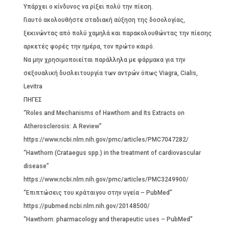
Υπάρχει ο κίνδυνος να ρίξει πολύ την πίεση.
Γιαυτό ακολουθήστε σταδιακή αύξηση της δοσολογίας,
ξεκινώντας από πολύ χαμηλά και παρακολουθώντας την πίεσης
αρκετές φορές την ημέρα, τον πρώτο καιρό.
Να μην χρησιμοποιείται παράλληλα με φάρμακα για την
σεξουαλική δυσλειτουργία των αντρών όπως Viagra, Cialis,
Levitra
ΠΗΓΕΣ
“Roles and Mechanisms of Hawthorn and Its Extracts on
Atherosclerosis: A Review”
https://www.ncbi.nlm.nih.gov/pmc/articles/PMC7047282/
“Hawthorn (Crataegus spp.) in the treatment of cardiovascular
disease”
https://www.ncbi.nlm.nih.gov/pmc/articles/PMC3249900/
“Επιπτώσεις του κράταιγου στην υγεία – PubMed”
https://pubmed.ncbi.nlm.nih.gov/20148500/
“Hawthorn: pharmacology and therapeutic uses – PubMed”