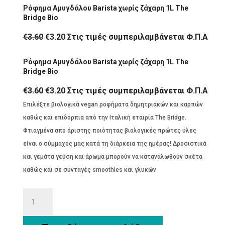
Ρόφημα Αμυγδάλου Barista χωρίς ζάχαρη 1L The
Bridge Bio
Original
Η
€
3.60
€
3.20
Στις τιμές συμπεριλαμβάνεται Φ.Π.Α
price
τρέχουσα
Ρόφημα Αμυγδάλου Barista χωρίς ζάχαρη 1L The
was:
τιμή
Bridge Bio
€3.60.
είναι:
€3.20.
Original
Η
€
3.60
€
3.20
Στις τιμές συμπεριλαμβάνεται Φ.Π.Α
price
τρέχουσα
Επιλέξτε βιολογικά vegan ροφήματα δημητριακών και καρπών
was:
τιμή
καθώς και επιδόρπια από την Ιταλική εταιρία The Bridge.
€3.60.
είναι:
Φτιαγμένα από άριστης ποιότητας βιολογικές πρώτες ύλες
€3.20.
είναι ο σύμμαχός μας κατά τη διάρκεια της ημέρας! Δροσιστικά
και γεμάτα γεύση και άρωμα μπορούν να καταναλωθούν σκέτα
καθώς και σε συνταγές smoothies και γλυκών
Ρόφημα
Αμυγδάλου
Barista