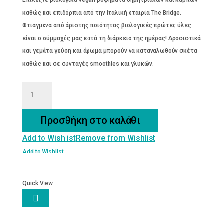
Επιλέξτε βιολογικά vegan ροφήματα δημητριακών και καρπών
€3.90.
είναι:
καθώς και επιδόρπια από την Ιταλική εταιρία The Bridge.
€3.50.
Φτιαγμένα από άριστης ποιότητας βιολογικές πρώτες ύλες
είναι ο σύμμαχός μας κατά τη διάρκεια της ημέρας! Δροσιστικά
και γεμάτα γεύση και άρωμα μπορούν να καταναλωθούν σκέτα
καθώς και σε συνταγές smoothies και γλυκών.
ΡΟΦΗΜΑ
ΡΥΖΙΟΥ
ΚΑΚΑΟ
Προσθήκη στο καλάθι
ποσότητα
Add to Wishlist
Remove from Wishlist
Add to Wishlist
Quick View
