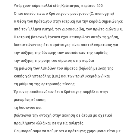
Υπάρχουν πάρα πολλά είδη Κράταιγου, περίπου 200.
Ο πιο κοινός είναι ο Κράταιγος ο μονόγυνος (C. monogyna)
Η θέση του Κράταιγου στην ιατρική για την καρδιά σημειώθηκε
από τον Έλληνα γιατρό, τον Διοσκουρίδη, τον πρώτο αιώνα μ.Χ.
Η ιατρική βοτανική έρευνα έχει επικυρώσει αυτήν τη χρήση,
διαπιστώνοντας ότι ο κράταιγος είναι αποτελεσματικός για
την αύξηση της δύναμης των συσπάσεων της καρδιάς,
την αύξηση της ροής του αίματος στην καρδιά
τη μείωση των λιπιδίων του αίματος (δηλαδή μείωση της
κακής χοληστερόλης (LDL) και των τριγλυκεριδίων) και
τη ρύθμιση της αρτηριακής πίεσης.
Έρευνες αποδεικνύουν ότι ο Κράταιγος συμβάλει στην
μειωμένη κόπωση
τη δύσπνοια και
βελτιώνει την αντοχή στην άσκηση σε άτομα με σχετικά
προβλήματα αλλά και σε υγιείς αθλητές.
Θα μπορούσαμε να πούμε ότι ο κράταιγος χρησιμοποιείται με