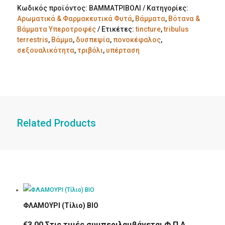
Κωδικός προϊόντος:
ΒΑΜΜΑΤΡΙΒΟΛΙ
Κατηγορίες:
Αρωματικά & Φαρμακευτικά Φυτά
,
Βάμματα
,
Βότανα &
Βάμματα Υπεροτροφές
Ετικέτες:
tincture
,
tribulus
terrestris
,
Βάμμα
,
δυσπεψία
,
πονοκέφαλος
,
σεξουαλικότητα
,
τριβόλι
,
υπέρταση
Related Products
ΦΛΑΜΟΥΡΙ (Τίλιο) ΒΙΟ
€
3.00
Στις τιμές συμπεριλαμβάνεται Φ.Π.Α