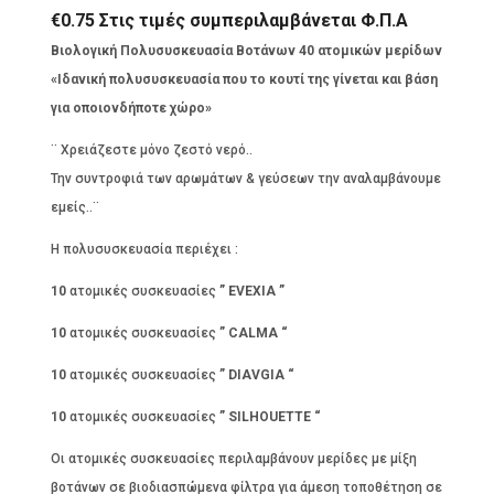
€
0.75
Στις τιμές συμπεριλαμβάνεται Φ.Π.Α
Βιολογική Πολυσυσκευασία Βοτάνων 40 ατομικών μερίδων
«Ιδανική πολυσυσκευασία που το κουτί της γίνεται και βάση
για οποιονδήποτε χώρο»
¨ Χρειάζεστε μόνο ζεστό νερό..
Την συντροφιά των αρωμάτων & γεύσεων την αναλαμβάνουμε
εμείς..¨
Η πολυσυσκευασία περιέχει :
10
ατομικές συσκευασίες
” EVEXIA ”
10
ατομικές συσκευασίες
” CALMA
“
10
ατομικές συσκευασίες
” DIAVGIA
“
10
ατομικές συσκευασίες
” SILHOUETTE
“
Οι ατομικές συσκευασίες περιλαμβάνουν μερίδες με μίξη
βοτάνων σε βιοδιασπώμενα φίλτρα για άμεση τοποθέτηση σε