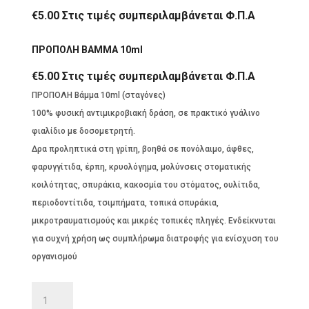
€
5.00
Στις τιμές συμπεριλαμβάνεται Φ.Π.Α
ΠΡΟΠΟΛΗ ΒΑΜΜΑ 10ml
€
5.00
Στις τιμές συμπεριλαμβάνεται Φ.Π.Α
ΠΡΟΠΟΛΗ Βάμμα 10ml (σταγόνες)
100% φυσική αντιμικροβιακή δράση, σε πρακτικό γυάλινο
φιαλίδιο με δοσομετρητή.
Δρα προληπτικά στη γρίπη, βοηθά σε πονόλαιμο, άφθες,
φαρυγγίτιδα, έρπη, κρυολόγημα, μολύνσεις στοματικής
κοιλότητας, σπυράκια, κακοσμία του στόματος, ουλίτιδα,
περιοδοντίτιδα, τσιμπήματα, τοπικά σπυράκια,
μικροτραυματισμούς και μικρές τοπικές πληγές. Ενδείκνυται
για συχνή χρήση ως συμπλήρωμα διατροφής για ενίσχυση του
οργανισμού
ΠΡΟΠΟΛΗ
ΒΑΜΜΑ