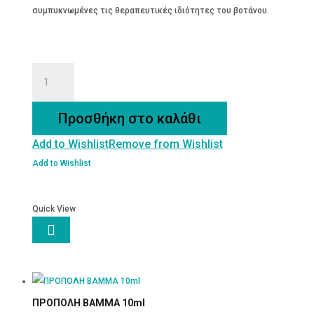
συμπυκνωμένες τις θεραπευτικές ιδιότητες του βοτάνου.
ΕΧΙΝΑΚΕΙΑ
ΒΑΜΜΑ
30
Προσθήκη στο καλάθι
ML
Add to Wishlist
Remove from Wishlist
ποσότητα
Add to Wishlist
Quick View

ΠΡΟΠΟΛΗ ΒΑΜΜΑ 10ml