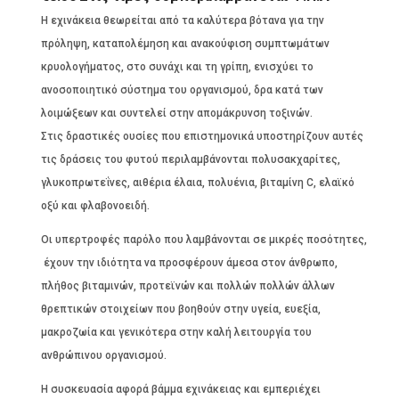
Η εχινάκεια θεωρείται από τα καλύτερα βότανα για την
πρόληψη, καταπολέμηση και ανακούφιση συμπτωμάτων
κρυολογήματος, στο συνάχι και τη γρίπη, ενισχύει το
ανοσοποιητικό σύστημα του οργανισμού, δρα κατά των
λοιμώξεων και συντελεί στην απομάκρυνση τοξινών.
Στις δραστικές ουσίες που επιστημονικά υποστηρίζουν αυτές
τις δράσεις του φυτού περιλαμβάνονται πολυσακχαρίτες,
γλυκοπρωτεΐνες, αιθέρια έλαια, πολυένια, βιταμίνη C, ελαϊκό
οξύ και φλαβονοειδή.
Οι υπερτροφές παρόλο που λαμβάνονται σε μικρές ποσότητες,
έχουν την ιδιότητα να προσφέρουν άμεσα στον άνθρωπο,
πλήθος βιταμινών, προτεϊνών και πολλών πολλών άλλων
θρεπτικών στοιχείων που βοηθούν στην υγεία, ευεξία,
μακροζωία και γενικότερα στην καλή λειτουργία του
ανθρώπινου οργανισμού.
Η συσκευασία αφορά βάμμα εχινάκειας και εμπεριέχει