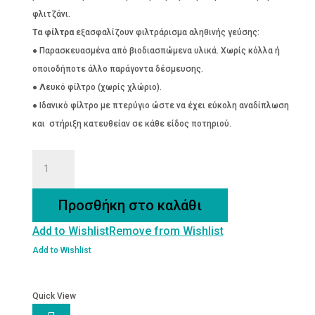
φλιτζάνι.
Τα φίλτρα
εξασφαλίζουν φιλτράρισμα αληθινής γεύσης:
● Παρασκευασμένα από βιοδιασπώμενα υλικά. Χωρίς κόλλα ή
οποιοδήποτε άλλο παράγοντα δέσμευσης.
● Λευκό φίλτρο (χωρίς χλώριο).
● Ιδανικό φίλτρο με πτερύγιο ώστε να έχει εύκολη αναδίπλωση
και στήριξη κατευθείαν σε κάθε είδος ποτηριού.
ΠΟΛΥΣΥΣΚΕΥΑΣΙΑ
ΒΙΟΛΟΓΙΚΩΝ
ΒΟΤΑΝΩΝ
Προσθήκη στο καλάθι
ΑΤΟΜΙΚΗ
Add to Wishlist
Remove from Wishlist
ΜΕΡΙΔΑ
ποσότητα
Add to Wishlist
Quick View