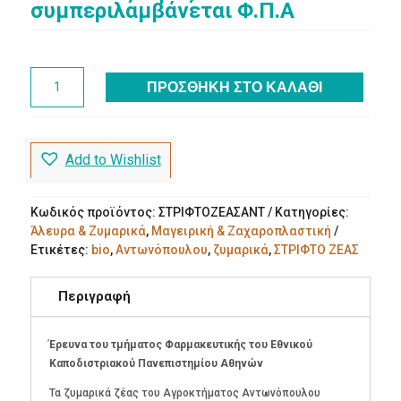
συμπεριλαμβάνεται Φ.Π.Α
ΣΤΡΙΦΤΟ
ΠΡΟΣΘΉΚΗ ΣΤΟ ΚΑΛΆΘΙ
ΖΕΑΣ
bio
(400g)
Αγρόκτημα
Add to Wishlist
Αντωνόπουλου
ποσότητα
Κωδικός προϊόντος:
ΣΤΡΙΦΤΟΖΕΑΣΑΝΤ
Κατηγορίες:
Άλευρα & Ζυμαρικά
,
Μαγειρική & Ζαχαροπλαστική
Ετικέτες:
bio
,
Αντωνόπουλου
,
ζυμαρικά
,
ΣΤΡΙΦΤΟ ΖΕΑΣ
Περιγραφή
Έρευνα του τμήματος Φαρμακευτικής του Εθνικού
Καποδιστριακού Πανεπιστημίου Αθηνών
Τα ζυμαρικά ζέας του Αγροκτήματος Αντωνόπουλου