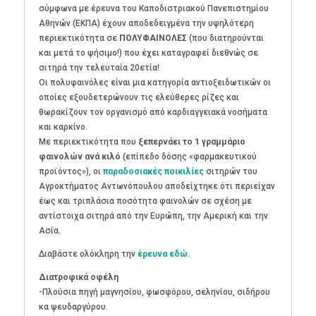
σύμφωνα με έρευνα του Καποδιστριακού Πανεπιστημίου
Αθηνών (ΕΚΠΑ) έχουν αποδεδειγμένα την υψηλότερη
περιεκτικότητα σε
ΠΟΛΥΦΑΙΝΟΛΕΣ
(που διατηρούνται
και μετά το ψήσιμο!) που έχει καταγραφεί διεθνώς σε
σιτηρά την τελευταία 20ετία!
Οι πολυφαινόλες είναι μια κατηγορία αντιοξειδωτικών οι
οποίες εξουδετερώνουν τις ελεύθερες ρίζες και
θωρακίζουν τον οργανισμό από καρδιαγγειακά νοσήματα
και καρκίνο.
Με περιεκτικότητα που
ξεπερνάει το 1 γραμμάριο
φαινολών ανά κιλό
(επίπεδο δόσης «φαρμακευτικού
προϊόντος»), οι
παραδοσιακές ποικιλίες
σιτηρών του
Αγροκτήματος Αντωνόπουλου αποδείχτηκε ότι περιείχαν
έως και τριπλάσια ποσότητα φαινολών σε σχέση με
αντίστοιχα σιτηρά από την Ευρώπη, την Αμερική και την
Ασία.
Διαβάστε ολόκληρη την
έρευνα εδώ.
Διατροφικά οφέλη
-Πλούσια πηγή μαγνησίου, φωσφόρου, σεληνίου, σιδήρου
κα ψευδαργύρου.