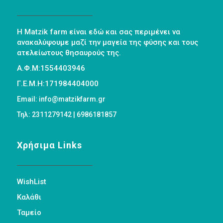
Η Matzik farm είναι εδώ και σας περιμένει να
ανακαλύψουμε μαζί την μαγεία της φύσης και τους
ατελείωτους θησαυρούς της.
Α.Φ.Μ:1554403946
Γ.Ε.Μ.Η:171984404000
Email: info@matzikfarm.gr
Τηλ: 2311279142 | 6986181857
Χρήσιμα Links
WishList
Καλάθι
Ταμείο