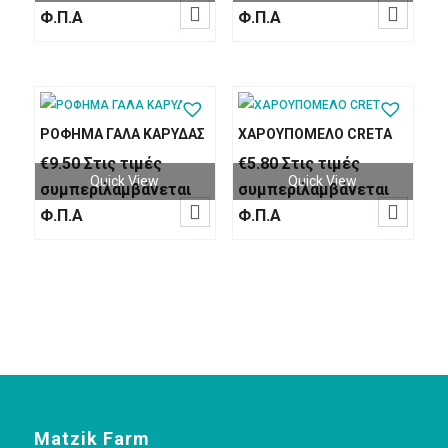


was:
τιμή
Φ.Π.Α
Φ.Π.Α
€3.30.
είναι:
€2.80.
ΡΟΦΗΜΑ ΓΑΛΑ ΚΑΡΥΔΑΣ
ΧΑΡΟΥΠΟΜΕΛΟ CRETA
€
9.50
Στις τιμές
€
5.80
Στις τιμές
Quick View
Quick View
συμπεριλαμβάνεται
συμπεριλαμβάνεται


Φ.Π.Α
Φ.Π.Α
Matzik Farm