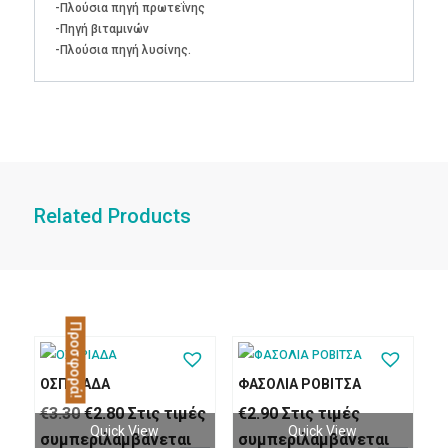
-Πλούσια πηγή πρωτεΐνης
-Πηγή βιταμινών
-Πλούσια πηγή λυσίνης.
Related Products
Προσφορά!
ΟΣΠΡΙΑΔΑ
ΦΑΣΟΛΙΑ ΡΟΒΙΤΣΑ
Original
Η
€
3.30
€
2.80
Στις τιμές
€
2.90
Στις τιμές
Quick View
Quick View
price
τρέχουσα
συμπεριλαμβάνεται
συμπεριλαμβάνεται