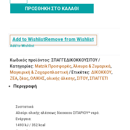
Σίτου
ΠΡΟΣΘΉΚΗ ΣΤΟ ΚΑΛΆΘΙ
Ολικής
Bio
ποσότητα
Add to Wishlist
Remove from Wishlist
Add to Wishlist
Κωδικός προϊόντος:
ΣΠΑΓΓΕΔΙΚΟΚΚΟΥΣΙΤΟΥ
Κατηγορίες:
Matzik Προσφορές
,
Άλευρα & Ζυμαρικά
,
Μαγειρική & Ζαχαροπλαστική
Ετικέτες:
ΔΙΚΟΚΚΟΥ
,
ΖΕΑ
,
ζέας
,
ΟΛΙΚΗΣ
,
ολικής άλεσης
,
ΣΙΤΟΥ
,
ΣΠΑΓΓΕΤΙ
Περιγραφή
Συστατικά
Αλεύρι ολικής αλέσεως δίκοκκου ΣΙΤΑΡΙΟΥ* νερό.
Ενέργεια:
1493 kJ / 352 kcal