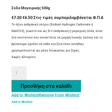
price
τρέχουσα
Σόδα Μαγειρικής 500g
was:
τιμή
€7.20.
είναι:
Original
Η
€
7.20
€
6.50
Στις τιμές συμπεριλαμβάνεται Φ.Π.Α
€6.50.
price
τρέχουσα
Το όξινο ανθρακικό νάτριο (Sodium Hydrogen Carbonate ή
was:
τιμή
NaHCO3), γνωστό και ως διττανθρακική ή μαγειρική σόδα, είναι
€7.20.
είναι:
ένα συστατικό που συναντάται σε μορφή λευκής σκόνης και το
€6.50.
βρίσκουμε σχεδόν σε κάθε κουζίνα όπου συνήθως
χρησιμοποιείται ως μέσο διόγκωσης για ζύμες.
Χωρίς Αλουμίνιο
Σόδα
Μαγειρικής
500g
Προσθήκη στο καλάθι
ποσότητα
Add to Wishlist
Remove from Wishlist
Add to Wishlist