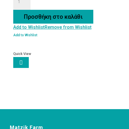
ΔΙΚΟΚΚΟΥ
ΣΙΤΟΥ
Προσθήκη στο καλάθι
ΛΕΥΚΟ
Add to Wishlist
Remove from Wishlist
Βιοαγρός
Bio
Add to Wishlist
ποσότητα
Quick View

Matzik Farm