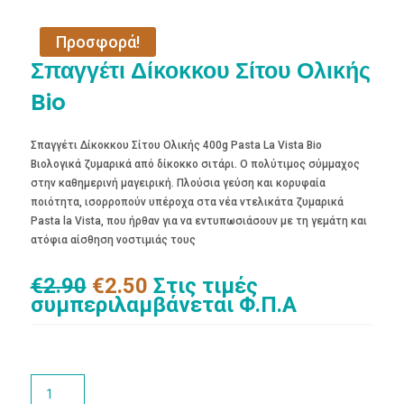
Προσφορά!
Σπαγγέτι Δίκοκκου Σίτου Ολικής
Bio
Σπαγγέτι Δίκοκκου Σίτου Ολικής 400g Pasta La Vista Bio
Βιολογικά ζυμαρικά από δίκοκκο σιτάρι. Ο πολύτιμος σύμμαχος
στην καθημερινή μαγειρική. Πλούσια γεύση και κορυφαία
ποιότητα, ισορροπούν υπέροχα στα νέα ντελικάτα ζυμαρικά
Pasta la Vista, που ήρθαν για να εντυπωσιάσουν με τη γεμάτη και
ατόφια αίσθηση νοστιμιάς τους
Original
Η
€
2.90
€
2.50
Στις τιμές
price
τρέχουσα
συμπεριλαμβάνεται Φ.Π.Α
was:
τιμή
€2.90.
είναι:
€2.50.
Σπαγγέτι
Δίκοκκου