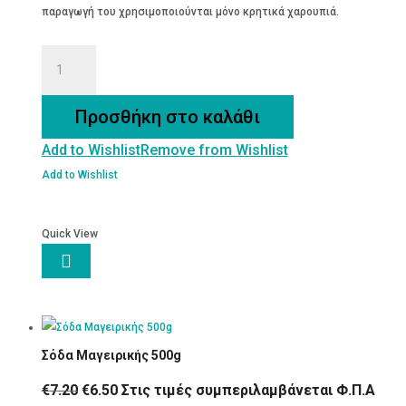
παραγωγή του χρησιμοποιούνται μόνο κρητικά χαρουπιά.
ΧΑΡΟΥΠΟΜΕΛΟ
CRETA
ποσότητα
Προσθήκη στο καλάθι
Add to Wishlist
Remove from Wishlist
Add to Wishlist
Quick View

Σόδα Μαγειρικής 500g
Original
Η
€
7.20
€
6.50
Στις τιμές συμπεριλαμβάνεται Φ.Π.Α