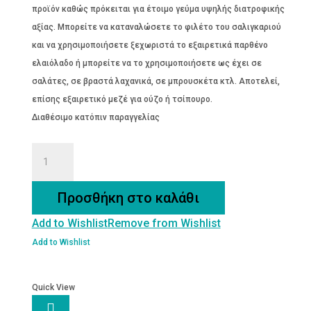
προϊόν καθώς πρόκειται για έτοιμο γεύμα υψηλής διατροφικής
αξίας. Μπορείτε να καταναλώσετε το φιλέτο του σαλιγκαριού
και να χρησιμοποιήσετε ξεχωριστά το εξαιρετικά παρθένο
ελαιόλαδο ή μπορείτε να το χρησιμοποιήσετε ως έχει σε
σαλάτες, σε βραστά λαχανικά, σε μπρουσκέτα κτλ. Αποτελεί,
επίσης εξαιρετικό μεζέ για ούζο ή τσίπουρο.
Διαθέσιμο κατόπιν παραγγελίας
ΦΙΛΕΤΑ
ΣΑΛΙΓΚΑΡΙΩΝ
ΜΕ
Προσθήκη στο καλάθι
ΣΤΑΦΙΔΑ
Add to Wishlist
Remove from Wishlist
ποσότητα
Add to Wishlist
Quick View
