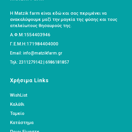
Η Matzik farm είναι εδώ και σας περιμένει να
ανακαλύψουμε μαζί την μαγεία της φύσης και τους
ατελείωτους θησαυρούς της.
Α.Φ.Μ:1554403946
Γ.Ε.Μ.Η:171984404000
Email: info@matzikfarm.gr
Τηλ: 2311279142 | 6986181857
Χρήσιμα Links
WishList
Καλάθι
Ταμείο
Κατάστημα
Ποιοι Είμαστε