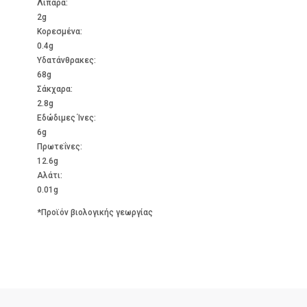
Λιπαρά:
2g
Kορεσμένα:
0.4g
Υδατάνθρακες:
68g
Σάκχαρα:
2.8g
Εδώδιμες Ίνες:
6g
Πρωτεΐνες:
12.6g
Αλάτι:
0.01g
*Προϊόν βιολογικής γεωργίας