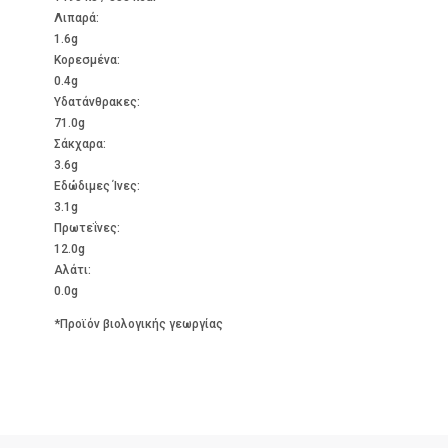
Λιπαρά:
1.6g
Kορεσμένα:
0.4g
Υδατάνθρακες:
71.0g
Σάκχαρα:
3.6g
Εδώδιμες Ίνες:
3.1g
Πρωτεΐνες:
12.0g
Αλάτι:
0.0g
*Προϊόν βιολογικής γεωργίας