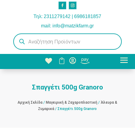
Τηλ: 2311279142 | 6986181857
mail: info@matzikfarm.gr
Products
search



Σπαγγέτι 500g Granoro
Αρχική Σελίδα
/
Μαγειρική & Ζαχαροπλαστική
/
Άλευρα &
Ζυμαρικά
/ Σπαγγέτι 500g Granoro