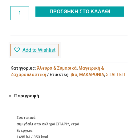
Σπαγγέτι
ΠΡΟΣΘΉΚΗ ΣΤΟ ΚΑΛΆΘΙ
500g
Granoro
ποσότητα
Add to Wishlist
Κατηγορίες:
Άλευρα & Ζυμαρικά
,
Μαγειρική &
Ζαχαροπλαστική
Ετικέτες:
βιο
,
ΜΑΚΑΡΟΝΙΑ
,
ΣΠΑΓΓΕΤΙ
Περιγραφή
Συστατικά
σιμιγδάλι από σκληρό ΣΙΤΑΡΙ*, νερό
Ενέργεια:
1495 kJ / 353 kcal